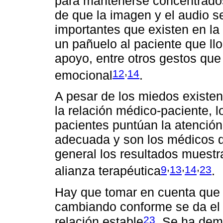
para mantenerse concentrados
de que la imagen y el audio 
importantes que existen en la
un pañuelo al paciente que llo
apoyo, entre otros gestos que
,
12
14
emocional
.
A pesar de los miedos existen
la relación médico-paciente, 
pacientes puntúan la atenció
adecuada y son los médicos q
general los resultados muestra
,
,
,
9
13
14
23
alianza terapéutica
.
Hay que tomar en cuenta que 
cambiando conforme se da el 
23
relación estable
. Se ha dem