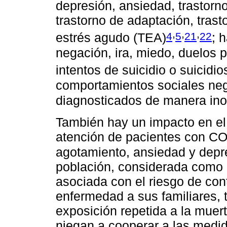
depresión, ansiedad, trastorn
trastorno de adaptación, trast
,
,
,
4
5
21
22
estrés agudo (TEA)
; 
negación, ira, miedo, duelos 
intentos de suicidio o suicid
comportamientos sociales neg
diagnosticados de manera in
También hay un impacto en el 
atención de pacientes con CO
agotamiento, ansiedad y depr
población, considerada como 
asociada con el riesgo de con
enfermedad a sus familiares, 
exposición repetida a la muerte
niegan a cooperar a las medid