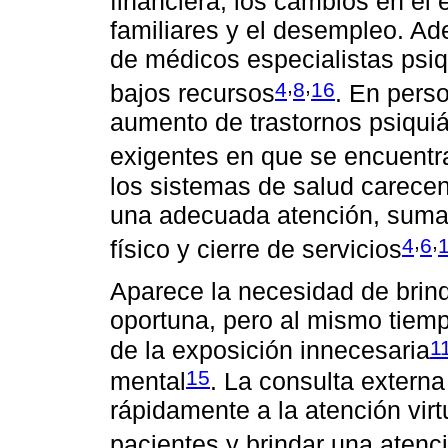
financiera, los cambios en el 
familiares y el desempleo. Ad
de médicos especialistas psiq
,
,
4
8
16
bajos recursos
. En pers
aumento de trastornos psiquiá
exigentes en que se encuentr
los sistemas de salud carecen 
una adecuada atención, sumad
,
,
4
6
físico y cierre de servicios
Aparece la necesidad de brind
oportuna, pero al mismo tiem
1
de la exposición innecesaria
15
mental
. La consulta externa
rápidamente a la atención vir
pacientes y brindar una aten