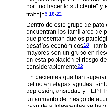
por "no hacer lo suficiente" y
,
,
5
18
22
trabajo
.
Dentro de este grupo de patol
encuentran los familiares de 
que presentan duelos patológi
18
desafíos económicos
. Tamb
mayores son un grupo en riesg
en esta población el riesgo d
22
considerablemente
.
En pacientes que han supera
delirio en etapas agudas, sín
depresión, ansiedad y TEPT h
un aumento del riesgo de acc
caso de adolescentes se ha 