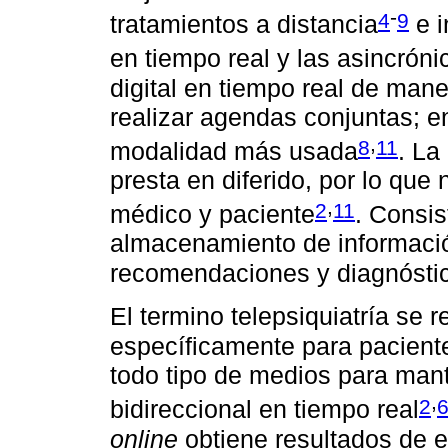
-
4
9
tratamientos a distancia
e i
en tiempo real y las asincróni
digital en tiempo real de mane
realizar agendas conjuntas; en
,
8
11
modalidad más usada
. La
presta en diferido, por lo que 
,
2
11
médico y paciente
. Consis
almacenamiento de informació
recomendaciones y diagnósti
El termino telepsiquiatría se r
específicamente para paciente
todo tipo de medios para man
,
2
bidireccional en tiempo real
online
obtiene resultados de ef