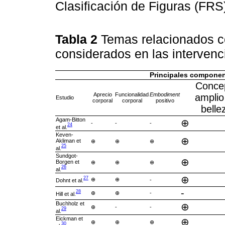
Clasificación de Figuras (FRS
Tabla 2
Temas relacionados co
considerados en las interven
Principales component
Conce
Aprecio
Funcionalidad
Embodiment
amplio
Estudio
corporal
corporal
positivo
belle
Agam-Bitton
⊕
-
-
-
24
et al.
Keven-
⊕
Akliman et
⊕
⊕
⊕
25
al.
Sundgot-
⊕
Borgen et
⊕
⊕
⊕
26
al.
⊕
27
⊕
⊕
-
Dohnt et al.
-
28
⊕
⊕
-
Hill et al.
Buchholz et
⊕
⊕
-
-
29
al.
Eickman et
⊕
⊕
⊕
⊕
30