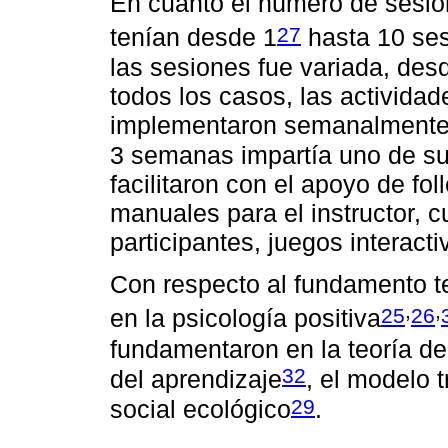
En cuanto el número de sesio
27
tenían desde 1
hasta 10 se
las sesiones fue variada, des
todos los casos, las actividad
implementaron semanalmente;
3 semanas impartía uno de sus
facilitaron con el apoyo de foll
manuales para el instructor, c
participantes, juegos interacti
Con respecto al fundamento te
,
,
25
26
en la psicología positiva
fundamentaron en la teoría de
32
del aprendizaje
, el modelo 
29
social ecológico
.