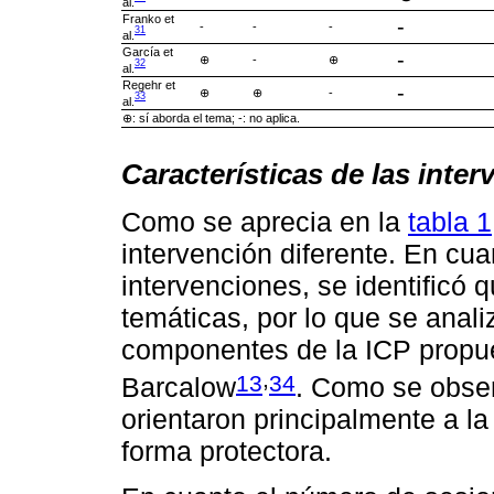
al.
Franko et
-
-
-
-
31
al.
García et
-
⊕
-
⊕
32
al.
Regehr et
-
⊕
⊕
-
33
al.
⊕: sí aborda el tema; -: no aplica.
Características de las inte
Como se aprecia en la
tabla 1
intervención diferente. En cua
intervenciones, se identificó 
temáticas, por lo que se anali
componentes de la ICP propu
,
13
34
Barcalow
. Como se obse
orientaron principalmente a la 
forma protectora.