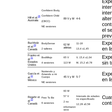
Expe
inte
Confident Body,
inte
Confident Child
28
alte
Hill et al.
89 V y M
4-6
Australia
(CBCC)
cont
NE sesiones
el s
prev
Expe
Buchholz
BodySense
11-18
62 M
29
et al.
atletas
en l
2 talleres
13,4 ±1,45
Canadá
Franko et
Expe
BodiMojo
65 V
V, 15,4 ±1,04
31
al.
sin 
Estados
4 sesiones
113 M
M, 15,2 ±0,78
Unidos
Nutriendo y
Expe
García et
Amando a mi
32
45 V y M
5-7
Cuerpo
al.
en l
México
NE sesiones
60 M
Cuas
Intervalo de edades
57 V
Regehr et
Free To Be
no especificado
33
al.
cont
2 no
6 sesiones
Canadá
12,28 ±0,58
informaron
sexo