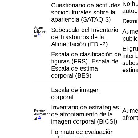
No hu
Cuestionario de actitudes
autoe
socioculturales sobre la
apariencia (SATAQ-3)
Dismi
Agam-
Subescala del Inventario
Aumen
Bitton et
24
de Trastornos de la
al.
public
Alimentación (EDI-2)
El gr
Escala de clasificación de
inter
figuras (FRS). Escala de
subes
Escala de estima
estim
corporal (BES)
Escala de imagen
corporal
Inventario de estrategias
Aumen
Keven-
de afrontamiento de la
Akliman et
afron
25
al.
imagen corporal (BICSI)
Formato de evaluación