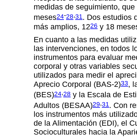
medidas de seguimiento, que o
-
,
24
28
31
meses
. Dos estudios 
26
más amplios, 12
y 18 mese
En cuanto a las medidas utiliz
las intervenciones, en todos 
instrumentos para evaluar me
corporal y otras variables se
utilizados para medir el aprec
33
Aprecio Corporal (BAS-2)
, 
,
24
28
(BES)
y la Escala de Est
,
29
31
Adultos (BESAA)
. Con r
los instrumentos más utilizado
de la Alimentación (EDI), el C
Socioculturales hacia la Apar