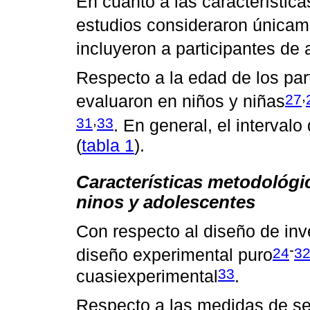
En cuanto a las características
estudios consideraron únicam
incluyeron a participantes d
Respecto a la edad de los par
,
27
evaluaron en niños y niñas
,
31
33
. En general, el interval
(
tabla 1
).
Características metodológic
ninos y adolescentes
Con respecto al diseño de inv
-
24
3
diseño experimental puro
33
cuasiexperimental
.
Respecto a las medidas de se