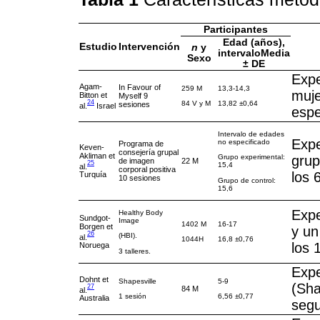
Participantes
Edad (años),
Estudio
Intervención
n
y
intervaloMedia
Sexo
± DE
Expe
Agam-
In Favour of
259 M
13,3-14,3
muje
Bitton et
Myself 9
24
84 V y M
13,82 ±0,64
sesiones
al.
Israel
espe
Intervalo de edades
Expe
no especificado
Programa de
Keven-
consejería grupal
Akliman et
grup
Grupo experimental:
de imagen
22 M
25
15,4
al.
corporal positiva
los 
Turquía
10 sesiones
Grupo de control:
15,6
Expe
Healthy Body
Sundgot-
Image
1402 M
16-17
Borgen et
y un
26
(HBI).
al.
1044H
16,8 ±0,76
los 
Noruega
3 talleres.
Expe
Dohnt et
Shapesville
5-9
(Sha
27
84 M
al.
1 sesión
6,56 ±0,77
Australia
segu