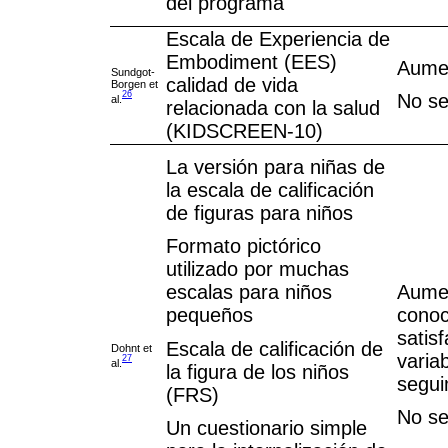
del programa
Escala de Experiencia de
Embodiment (EES)
Aumen
Sundgot-
calidad de vida
Borgen et
26
No se
al.
relacionada con la salud
(KIDSCREEN-10)
La versión para niñas de
la escala de calificación
de figuras para niños
Formato pictórico
utilizado por muchas
Aumen
escalas para niños
conoc
pequeños
satis
Escala de calificación de
Dohnt et
varia
27
al.
la figura de los niños
segui
(FRS)
No se
Un cuestionario simple