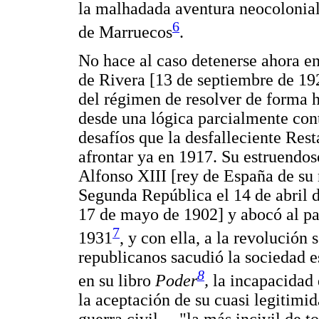
la malhadada aventura neocolonial
6
de Marruecos
.
No hace al caso detenerse ahora en
de Rivera [13 de septiembre de 19
del régimen de resolver de forma 
desde una lógica parcialmente cont
desafíos que la desfalleciente Res
afrontar ya en 1917. Su estruendos
Alfonso XIII [rey de España de su
Segunda República el 14 de abril d
17 de mayo de 1902] y abocó al paí
7
1931
, y con ella, a la revolución
republicanos sacudió la sociedad 
8
en su libro
Poder
,
la incapacidad 
la aceptación de su cuasi legitimi
guerra civil —"la más incivil de t