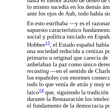
hasta el menor atisbo de deseo de 
lo mismo sucedía en los demás ámb
ante los ojos de Aub, todo había s
En esto estribaba —y es el razona
supuesto característico fundament
social y política iniciado en Espa
13
Hobbes
, el Estado español había
una sociedad reducida a cenizas po
primario u original que carecía de
anhelaban la paz como único derec
recasting
—en el sentido de Charle
los españoles con enormes consecu
todo lo que venía de atrás y muy e
14
laico
que, siguiendo la tradición
durante la Restauración los intele
el fundamento de la democracia po