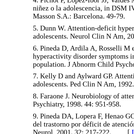
4. Pichot P, Lopez-Ibor JJ, Valdés 
niñez o la adolescencia, in DSM IV
Masson S.A.: Barcelona. 49-7
5. Dunn W. Attention-deficit hyper
adolescents. Neurol Clin N Am,
6. Pineda D, Ardila A, Rosselli M e
hyperactivity disorder symptoms in
population. J Abnorm Child Psy
7. Kelly D and Aylward GP. Attenti
adolescents. Ped Clin N Am, 19
8. Faraone J. Neurobiology of atten
Psychiatry, 1998. 44: 951-958
9. Pineda DA, Lopera F, Henao GC,
del trastorno por déficit de aten
Neurol, 2001. 32: 217-222. [