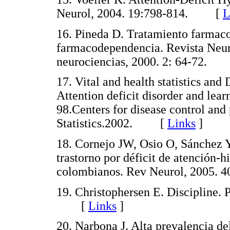
Neurol, 2004. 19:798-814. [
L
16. Pineda D. Tratamiento farmaco
farmacodependencia. Revista Neuro
neurociencias, 2000. 2: 64-72
17. Vital and health statistics an
Attention deficit disorder and lear
98.Centers for disease control and
Statistics.2002. [
Links
]
18. Cornejo JW, Osio O, Sánchez Y,
trastorno por déficit de atención-h
colombianos. Rev Neurol, 2005
19. Christophersen E. Discipline.
[
Links
]
20. Narbona J. Alta prevalencia d