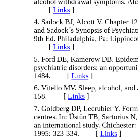
alcohol withdrawal symptoms. Alc
[
Links
]
4. Sadock BJ, Alcott V. Chapter 1
and Sadock´s Synopsis of Psychiatr
9th Ed. Philadelphia, Pa: Lippinco
[
Links
]
5. Ford DE, Kamerow DB. Epidemio
psychiatric disorders: an opportu
1484. [
Links
]
6. Vitello MV. Sleep, alcohol, and
158. [
Links
]
7. Goldberg DP, Lecrubier Y. Form
centres. In: Üstün TB, Sartorius N,
an international study. Chicheste
1995: 323-334. [
Links
]