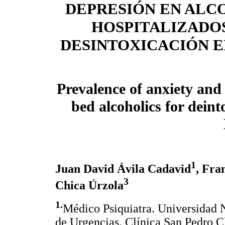
DEPRESIÓN EN ALC
HOSPITALIZADO
DESINTOXICACIÓN 
Prevalence of anxiety and
bed alcoholics for deint
1
Juan David Ávila Cadavid
, Fra
3
Chica Úrzola
1.
Médico Psiquiatra. Universidad 
de Urgencias. Clínica San Pedro C