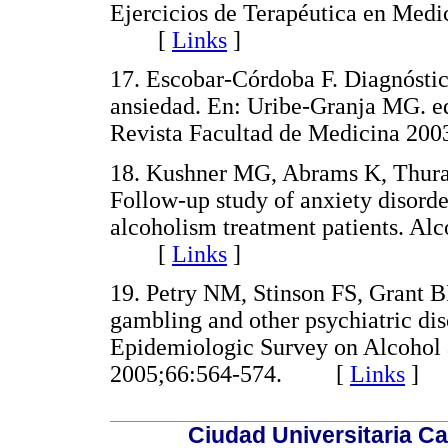
Ejercicios de Terapéutica en Medi
[
Links
]
17. Escobar-Córdoba F. Diagnóstico
ansiedad. En: Uribe-Granja MG. e
Revista Facultad de Medicina 
18. Kushner MG, Abrams K, Thuras
Follow-up study of anxiety disord
alcoholism treatment patients. Al
[
Links
]
19. Petry NM, Stinson FS, Grant 
gambling and other psychiatric dis
Epidemiologic Survey on Alcohol a
2005;66:564-574. [
Links
]
Ciudad Universitaria Ca