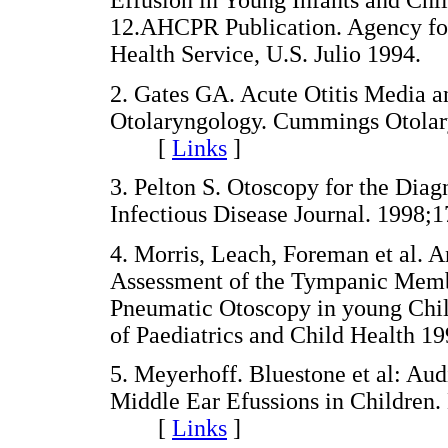
12.AHCPR Publication. Agency for
Health Service, U.S. Julio 199
2. Gates GA. Acute Otitis Media an
Otolaryngology. Cummings Otolar
[
Links
]
3. Pelton S. Otoscopy for the Diag
Infectious Disease Journal. 19
4. Morris, Leach, Foreman et al. 
Assessment of the Tympanic Memb
Pneumatic Otoscopy in young Chil
of Paediatrics and Child Health
5. Meyerhoff. Bluestone et al: Au
Middle Ear Efussions in Children
[
Links
]