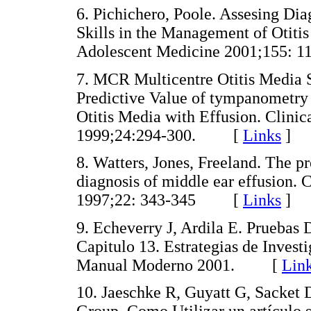
6. Pichichero, Poole. Assesing Di
Skills in the Management of Otitis
Adolescent Medicine 2001;155
7. MCR Multicentre Otitis Media S
Predictive Value of tympanometry 
Otitis Media with Effusion. Clini
1999;24:294-300. [
Links
]
8. Watters, Jones, Freeland. The p
diagnosis of middle ear effusion. 
1997;22: 343-345 [
Links
]
9. Echeverry J, Ardila E. Pruebas 
Capitulo 13. Estrategias de Invest
Manual Moderno 2001. [
Lin
10. Jaeschke R, Guyatt G, Sacket