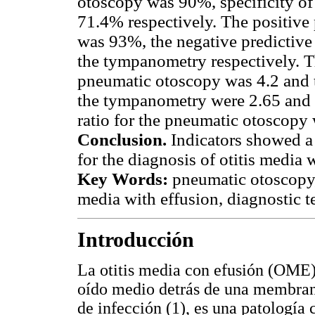
otoscopy was 90%, specificity o
71.4% respectively. The positive
was 93%, the negative predictiv
the tympanometry respectively. Th
pneumatic otoscopy was 4.2 and t
the tympanometry were 2.65 and 0
ratio for the pneumatic otoscopy
Conclusion.
Indicators showed a
for the diagnosis of otitis media 
Key Words:
pneumatic otoscopy,
media with effusion, diagnostic te
Introducción
La otitis media con efusión (OME)
oído medio detrás de una membrana
de infección (1), es una patologí