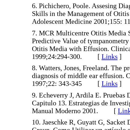
6. Pichichero, Poole. Assesing Di
Skills in the Management of Otitis
Adolescent Medicine 2001;155
7. MCR Multicentre Otitis Media S
Predictive Value of tympanometry 
Otitis Media with Effusion. Clini
1999;24:294-300. [
Links
]
8. Watters, Jones, Freeland. The p
diagnosis of middle ear effusion. 
1997;22: 343-345 [
Links
]
9. Echeverry J, Ardila E. Pruebas 
Capitulo 13. Estrategias de Invest
Manual Moderno 2001. [
Lin
10. Jaeschke R, Guyatt G, Sacket