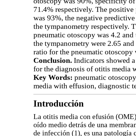
otoscopy was 90%, specificity o
71.4% respectively. The positive
was 93%, the negative predictiv
the tympanometry respectively. Th
pneumatic otoscopy was 4.2 and t
the tympanometry were 2.65 and 0
ratio for the pneumatic otoscopy
Conclusion.
Indicators showed a
for the diagnosis of otitis media 
Key Words:
pneumatic otoscopy,
media with effusion, diagnostic te
Introducción
La otitis media con efusión (OME)
oído medio detrás de una membrana
de infección (1), es una patologí