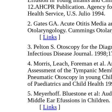
12.AHCPR Publication. Agency for
Health Service, U.S. Julio 199
2. Gates GA. Acute Otitis Media an
Otolaryngology. Cummings Otolar
[
Links
]
3. Pelton S. Otoscopy for the Diag
Infectious Disease Journal. 19
4. Morris, Leach, Foreman et al. 
Assessment of the Tympanic Memb
Pneumatic Otoscopy in young Chil
of Paediatrics and Child Health
5. Meyerhoff. Bluestone et al: Au
Middle Ear Efussions in Children
[
Links
]