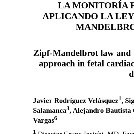
LA MONITORÍA 
APLICANDO LA LEY 
MANDELBR
Zipf-Mandelbrot law and
approach in fetal cardia
d
1
Javier Rodríguez Velásquez
, S
3
Salamanca
, Alejandro Bautista
6
Vargas
1
.Director Grupo Insight. MD. Fac