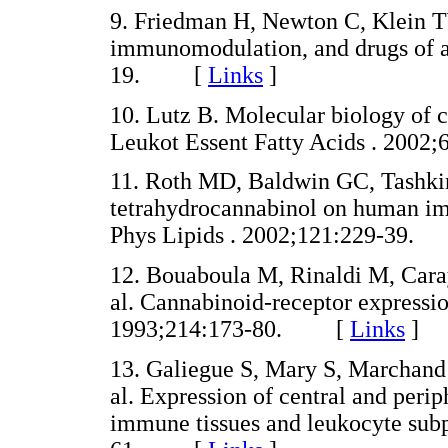
9. Friedman H, Newton C, Klein T
immunomodulation, and drugs of a
19. [
Links
]
10. Lutz B. Molecular biology of c
Leukot Essent Fatty Acids . 20
11. Roth MD, Baldwin GC, Tashkin 
tetrahydrocannabinol on human i
Phys Lipids . 2002;121:229-39
12. Bouaboula M, Rinaldi M, Caray
al. Cannabinoid-receptor expressi
1993;214:173-80. [
Links
]
13. Galiegue S, Mary S, Marchand 
al. Expression of central and peri
immune tissues and leukocyte subp