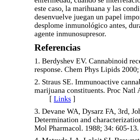
enfermedad, cuándo se interrelaci
este caso, la marihuana y las cond
desenvuelve juegan un papel import
desplome inmunológico antes, dura
agente inmunosupresor.
Referencias
1. Berdyshev EV. Cannabinoid rec
response. Chem Phys Lipids 20
2. Straus SE. Immunoactive cannab
marijuana constituents. Proc Natl
[
Links
]
3. Devane WA, Dysarz FA, 3rd, J
Determination and characterization
Mol Pharmacol. 1988; 34: 605