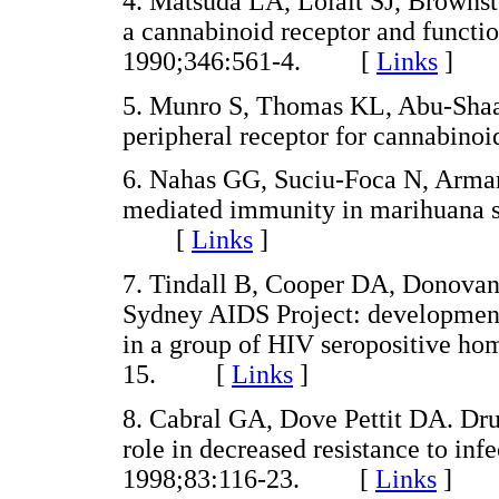
4. Matsuda LA, Lolait SJ, Brownst
a cannabinoid receptor and functi
1990;346:561-4. [
Links
]
5. Munro S, Thomas KL, Abu-Shaar
peripheral receptor for cannabi
6. Nahas GG, Suciu-Foca N, Armand
mediated immunity in marihuana s
[
Links
]
7. Tindall B, Cooper DA, Donovan 
Sydney AIDS Project: developmen
in a group of HIV seropositive h
15. [
Links
]
8. Cabral GA, Dove Pettit DA. Dru
role in decreased resistance to in
1998;83:116-23. [
Links
]