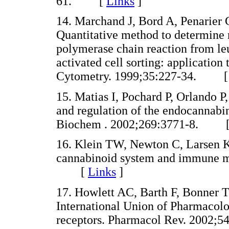
61. [
Links
]
14. Marchand J, Bord A, Penarier G
Quantitative method to determine 
polymerase chain reaction from leu
activated cell sorting: application
Cytometry. 1999;35:227-34. 
15. Matias I, Pochard P, Orlando P
and regulation of the endocannabin
Biochem . 2002;269:3771-8. 
16. Klein TW, Newton C, Larsen K,
cannabinoid system and immune mo
[
Links
]
17. Howlett AC, Barth F, Bonner TI
International Union of Pharmacolo
receptors. Pharmacol Rev. 200