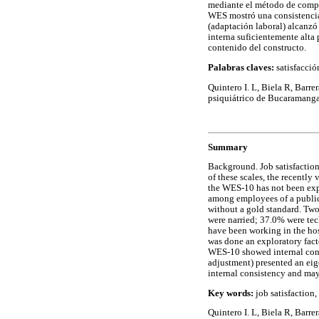
mediante el método de compon
WES mostró una consistencia i
(adaptación laboral) alcanzó
interna suficientemente alta 
contenido del constructo.
Palabras claves:
satisfacció
Quintero I. L, Biela R, Barre
psiquiátrico de Bucaramanga
Summary
Background. Job satisfaction 
of these scales, the recently
the WES-10 has not been exp
among employees of a public
without a gold standard. Tw
were narried; 37.0% were tec
have been working in the hos
was done an exploratory fact
WES-10 showed internal cons
adjustment) presented an eig
internal consistency and may
Key words:
job satisfaction,
Quintero I. L, Biela R, Barr