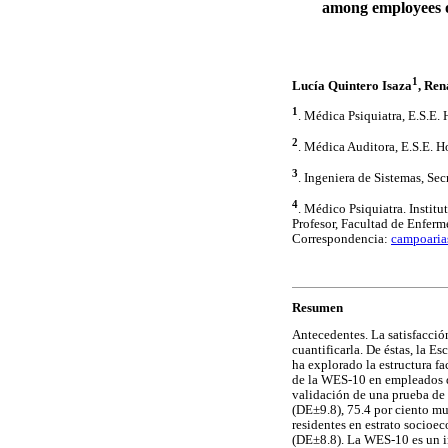
among employees o
1
Lucía Quintero Isaza
, Ren
1
. Médica Psiquiatra, E.S.E
2
. Médica Auditora, E.S.E. 
3
. Ingeniera de Sistemas, Se
4
. Médico Psiquiatra. Insti
Profesor, Facultad de Enfer
Correspondencia:
campoari
Resumen
Antecedentes. La satisfacción
cuantificarla. De éstas, la E
ha explorado la estructura f
de la WES-10 en empleados d
validación de una prueba de 
(DE±9.8), 75.4 por ciento muj
residentes en estrato socioe
(DE±8.8). La WES-10 es un in