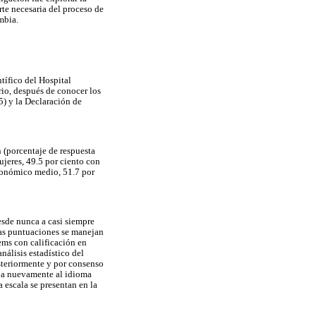
rte necesaria del proceso de
mbia.
tífico del Hospital
io, después de conocer los
5) y la Declaración de
 (porcentaje de respuesta
jeres, 49.5 por ciento con
económico medio, 51.7 por
sde nunca a casi siempre
 Las puntuaciones se manejan
ems con calificación en
nálisis estadístico del
osteriormente y por consenso
ala nuevamente al idioma
 escala se presentan en la