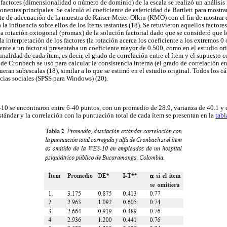
 factores (dimensionalidad o número de dominio) de la escala se realizó un análisis 
ntes principales. Se calculó el coeficiente de esfericidad de Bartlett para mostrar 
ente de adecuación de la muestra de Kaiser-Meier-Olkin (KMO) con el fin de mostrar 
la influencia sobre ellos de los ítems restantes (18). Se retuvieron aquellos factore
na rotación oxtogonal (promax) de la solución factorial dado que se consideró que l
la interpretación de los factores (la rotación acerca los coeficiente a los extremos 0
nte a un factor si presentaba un coeficiente mayor de 0.500, como en el estudio ori
alidad de cada ítem, es decir, el grado de correlación entre el ítem y el supuesto 
 de Cronbach se usó para calcular la consistencia interna (el grado de correlación ent
ueran subescalas (18), similar a lo que se estimó en el estudio original. Todos los cá
ncias sociales (SPSS para Windows) (20).
0 se encontraron entre 6-40 puntos, con un promedio de 28.9, varianza de 40.1 y 
stándar y la correlación con la puntuación total de cada ítem se presentan en la
tabl