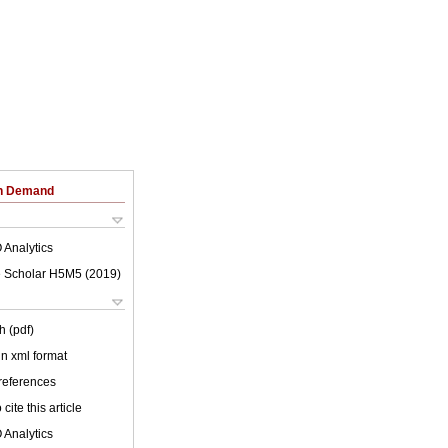
on Demand
 Analytics
 Scholar H5M5 (
2019
)
h (pdf)
 in xml format
 references
cite this article
 Analytics