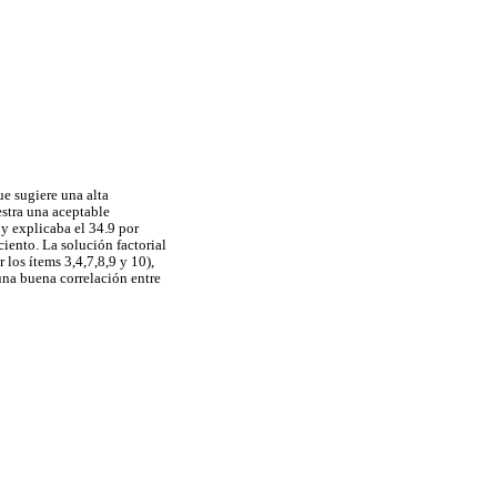
ue sugiere una alta
stra una aceptable
 y explicaba el 34.9 por
ciento. La solución factorial
 los ítems 3,4,7,8,9 y 10),
 una buena correlación entre