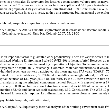
entes principales. Se retuvieron los factores que mostraron valores propios mayor
nterna de 0.78 y una estructura de dos factores explicaba el 48.8 por ciento de la v
 un valor propio de 3.49 y el factor II (autorrealización), 1.39. Conclusión. La WE
para ser usada con fines de investigación y una estructura bidimensional que explor
n laboral, hospitales psiquiátricos, estudios de validación.
ra A, Campo A. A. Análisis factorial exploratorio de la escala de satisfacción labora
, Colombia. rev.fac.med. Univ Nac Colomb. 2007; 55: 24-30.
is an important factor to guarantee work productivity. There are various scales to m
 validated Working Environment Scale-10 (WES-10) is the most brief. However, up to 
lored among any Colombian working populations. Objective. To determine the fact
 psychiatric hospital in Bucaramanga, Colombia. Materials and methods. It was de
o-hundred seventeen workers participated, the mean age was 37.7 years (SD±9.8);
hnical or vocacional degree; 58.7% lived in middle class neigbourhood; 51.7% were
pital the mean of 13.0 year (SD± 8.8). The WES-10 is a 10-item device with five opt
or analysis using the principal component method. Factors with eigenvalue over 1.0
istency of 0.78 and bidimensional structure accounted for 48.8% of the variance. 
envalue of 3.49; and factor two (self-realization), 1.39. Conclusions. The WES-10 p
 be used for research purposes. Its bidimentional structure explores approximately 
 psychiatric hospitals, validation study.
era A, Campo A. A. Exploratory factorial analysis of the working enviroment scale