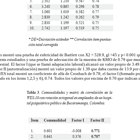
es mostró una prueba de esfericidad de Bartlett con X2 = 528.9, gl =45 y p< 0.001 q
 ítems estudiados y una prueba de adecuación de la muestra de KMO de 0.79 que mue
tral. El factor I (que se llamó adaptación laboral) alcanzó un valor propio de 3.49
tor II (autorrealización) mostró un valor propio de 1.39 que daba cuenta de 13.9 por 
WES total mostró un coeficiente de alfa de Cronbach de 0.78; el factor I (formado por
ntado en los ítems 1,2,5 y 6), 0.74. Todos los valores por encima de 0.70 que indican