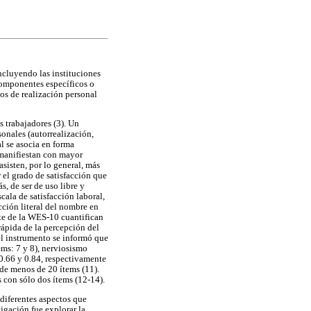
ncluyendo las instituciones
 componentes específicos o
os de realización personal
s trabajadores (3). Un
onales (autorrealización,
al se asocia en forma
 manifiestan con mayor
sisten, por lo general, más
r el grado de satisfacción que
, de ser de uso libre y
cala de satisfacción laboral,
ción literal del nombre en
rte de la WES-10 cuantifican
rápida de la percepción del
el instrumento se informó que
ems: 7 y 8), nerviosismo
 0.66 y 0.84, respectivamente
 de menos de 20 ítems (11).
 con sólo dos ítems (12-14).
 diferentes aspectos que
tigación fue explorar la