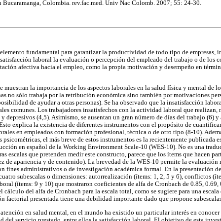
 in Bucaramanga, Colombia. rev.fac.med. Univ Nac Colomb. 2007; 55: 24-30.
n elemento fundamental para garantizar la productividad de todo tipo de empresas, i
r satisfacción laboral la evaluación o percepción del empleado del trabajo o de los
entación afectiva hacia el empleo, como la propia motivación y desempeño en términ
 muestran la importancia de los aspectos laborales en la salud física y mental de lo
s no sólo trabaja por la retribución económica sino también por motivaciones pers
(posibilidad de ayudar a otras personas). Se ha observado que la insatisfacción labor
ales comunes. Los trabajadores insatisfechos con la actividad laboral que realizan,
y depresivos (4,5). Asimismo, se ausentan un gran número de días del trabajo (6) y a
Esto explica la existencia de diferentes instrumentos con el propósito de cuantifica
rales en empleados con formación profesional, técnica o de otro tipo (8-10). Además
 psicométricas, el más breve de estos instrumentos es la recientemente publicada es
ducción en español de la Working Environment Scale-10 (WES-10). No es una traduc
tras escalas que pretenden medir este constructo, parece que los ítems que hacen pa
idez de apariencia y de contenido). La brevedad de la WES-10 permite la evaluación 
con fines administrativos o de investigación académica formal. En la presentación d
uatro subescalas o dimensiones: autorrealización (ítems: 1, 2, 5 y 6), conflictos (ít
aboral (ítems: 9 y 10) que mostraron coeficientes de alfa de Cronbach de 0.85, 0.69,
el cálculo del alfa de Cronbach para la escala total, como se sugiere para una escala
ón factorial presentada tiene una debilidad importante dado que propone subescalas
a atención en salud mental, en el mundo ha existido un particular interés en conocer
 del servicio prestado, entre ellos la satisfacción laboral. El objetivo de esta inves