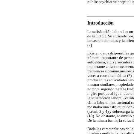
public psychiatric hospital
Introducción
La satisfacción laboral es u
de salud (1). Se entiende po
tareas relacionadas y la ori
(2).
Existen datos disponibles que
número importante de persona
autoestima, etc.) y sociales 
importante a trastornos ment
frecuencia síntomas ansiosos 
veces a consulta médica (7). 
producen las actividades labo
mostrar similares propiedades
nombre sugerido para la tra
inglés porque al igual que o
la satisfacción laboral (val
clima laboral institucional 
mostraba una estructura con c
(ítems: 3 y 4) y sobrecarga l
(10). No obstante, se omitió 
De la misma forma, la soluci
Dada las características de l
pueden condicionar la calidad