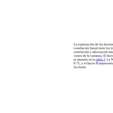
La exploración de los factor
correlación lineal entre los
correlación y adecuación mues
ciento de la varianza. El fac
se muestra en la
tabla 3
. La 
0.71; y el factor II (represe
los ítems.