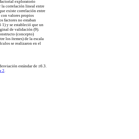
factorial exploratorio
la correlación lineal entre
que existe correlación entre
s con valores propios
os factores no estaban
 ó 1) y se estableció que un
ginal de validación (9).
constructo (concepto)
re los ítemes) de la escala
lculos se realizaron en el
desviación estándar de ±6.3.
a 2
.