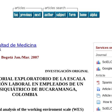
ultad de Medicina
Services 
1
Journal
1 Bogotá Jan./Mar. 2007
SciELO
Google
INVESTIGACIÓN ORIGINAL
Article
ORIAL EXPLORATORIO DE LA ESCALA
Spanis
IÓN LABORAL EN EMPLEADOS DE UN
PSIQUIÁTRICO DE BUCARAMANGA,
Article
COLOMBIA
Article
How to 
SciELO
al analysis of the working enviroment scale (WES)