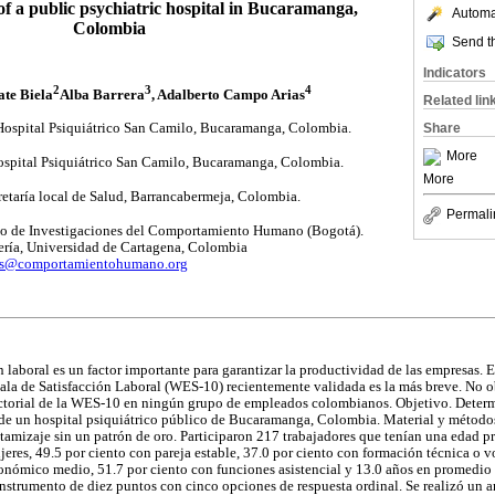
f a public psychiatric hospital in Bucaramanga,
Automat
Colombia
Send th
Indicators
2
3
4
ate Biela
Alba Barrera
, Adalberto Campo Arias
Related lin
Share
. Hospital Psiquiátrico San Camilo, Bucaramanga, Colombia.
More
Hospital Psiquiátrico San Camilo, Bucaramanga, Colombia.
More
cretaría local de Salud, Barrancabermeja, Colombia.
Permali
tuto de Investigaciones del Comportamiento Humano (Bogotá).
mería, Universidad de Cartagena, Colombia
as@comportamientohumano.org
 laboral es un factor importante para garantizar la productividad de las empresas. E
scala de Satisfacción Laboral (WES-10) recientemente validada es la más breve. No ob
actorial de la WES-10 en ningún grupo de empleados colombianos. Objetivo. Determin
e un hospital psiquiátrico público de Bucaramanga, Colombia. Material y métodos
tamizaje sin un patrón de oro. Participaron 217 trabajadores que tenían una edad 
eres, 49.5 por ciento con pareja estable, 37.0 por ciento con formación técnica o v
conómico medio, 51.7 por ciento con funciones asistencial y 13.0 años en promedio d
strumento de diez puntos con cinco opciones de respuesta ordinal. Se realizó un aná