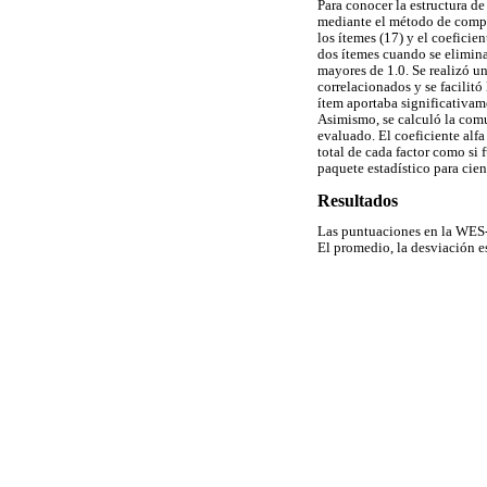
Para conocer la estructura de
mediante el método de compone
los ítemes (17) y el coefici
dos ítemes cuando se elimina 
mayores de 1.0. Se realizó u
correlacionados y se facilitó 
ítem aportaba significativame
Asimismo, se calculó la comun
evaluado. El coeficiente alfa
total de cada factor como si f
paquete estadístico para cie
Resultados
Las puntuaciones en la WES-1
El promedio, la desviación e