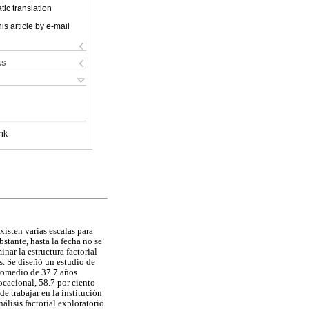
ic translation
is article by e-mail
ks
nk
xisten varias escalas para
stante, hasta la fecha no se
ar la estructura factorial
. Se diseñó un estudio de
promedio de 37.7 años
ocacional, 58.7 por ciento
e trabajar en la institución
lisis factorial exploratorio