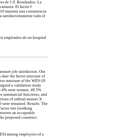
es de 1.0. Resultados: La
arianza. El factor I
S-10 muestra una consistencia
a satisfactoriamente todo el
l en empleados de un hospital
easure job satisfaction. Out
date the factor structure of
or structure of the WES-10
signed a validation study
 75.4% were women; 49.5%
 assistancial functions; and
ions of ordinal answer. It
 were retrained. Results. The
Factor one (working
resents an acceptable
the proposed construct.
 (WES) among employees of a