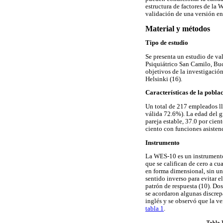
estructura de factores de la 
validación de una versión e
Material y métodos
Tipo de estudio
Se presenta un estudio de va
Psiquiátrico San Camilo, Bu
objetivos de la investigació
Helsinki (16).
Características de la pobla
Un total de 217 empleados ll
válida 72.6%). La edad del g
pareja estable, 37.0 por cie
ciento con funciones asistenc
Instrumento
La WES-10 es un instrumento
que se califican de cero a c
en forma dimensional, sin un
sentido inverso para evitar e
patrón de respuesta (10). Do
se acordaron algunas discrep
inglés y se observó que la ve
tabla 1
.