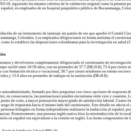
WES-10, siguiendo los mismos criterios de la validación original como la primera pa
n español, en empleados de un hospital psiquiátrico público de Bucaramanga, Colo
lidación de un instrumento de tamizaje sin patrón de oro que aprobó el Comité Cien
caramanga, Colombia. Los empleados diligenciaron en forma anónima el cuestionar
n como lo establece las disposiciones colombianas para la investigación en salud (1
ción
enaron y devolvieron completamente diligenciado el cuestionario de investigación
rupo osciló entre 18-59 años, con un promedio de 37.7 (DE±9.8), 75.4 por ciento mu
nto con formación técnica o vocacional, 58.7 por ciento residentes en estrato socio
iales y 13.0 años en promedio de trabajar en la institución (DE±8.8).
 autoadministrado, formado por diez preguntas con cinco opciones de respuesta de
uatro, en consecuencia, las puntuaciones pueden encontrarse entre cero y cuarenta.
 punto de corte, a mayor puntuación mayor grado de satisfacción laboral. Cuatro ít
l sesgo de respuestas hacia el mismo lado del cuestionario. Este detalle no afecta el a
s personas bilingües en forma independiente realizaron la traducción al español, p
ancias. Posteriormente, una persona inglés nativa hizo la retrotraducción de la esc
rsión en español era equivalente a la versión en inglés. Los ítems componentes de la