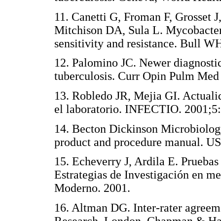
11. Canetti G, Froman F, Grosset 
Mitchison DA, Sula L. Mycobacteri
sensitivity and resistance. Bull 
12. Palomino JC. Newer diagnostics
tuberculosis. Curr Opin Pulm Med
13. Robledo JR, Mejia GI. Actualid
el laboratorio. INFECTIO. 2001;5
14. Becton Dickinson Microbiol
product and procedure manual. US
15. Echeverry J, Ardila E. Pruebas
Estrategias de Investigación en me
Moderno. 2001.
16. Altman DG. Inter-rater agreeme
Research, London, Chapman & Ha