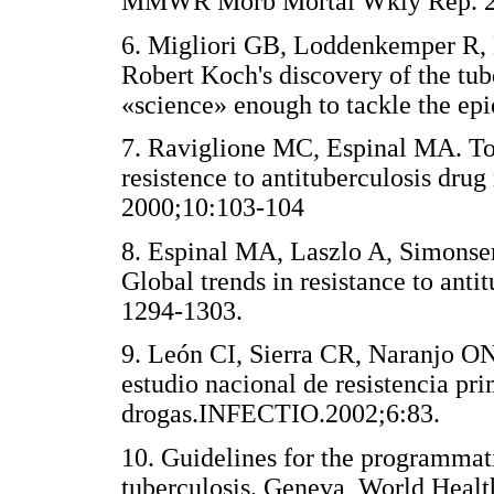
MMWR Morb Mortal Wkly Rep.
6. Migliori GB, Loddenkemper R, B
Robert Koch's discovery of the tub
«science» enough to tackle the ep
7. Raviglione MC, Espinal MA. To
resistence to antituberculosis dru
2000;10:103-104
8. Espinal MA, Laszlo A, Simonsen
Global trends in resistance to ant
1294-1303.
9. León CI, Sierra CR, Naranjo 
estudio nacional de resistencia pr
drogas.INFECTIO.2002;6:83.
10. Guidelines for the programmat
tuberculosis. Geneva, World He