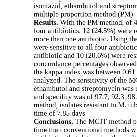
isoniazid, ethambutol and strepto
multiple proportion method (PM).
Results.
With the PM method, of 49 
four antibiotics, 12 (24.5%) were r
more than one antibiotic. Using t
were sensitive to all four antibioti
antibiotic and 10 (20.6%) were res
concordance percentages observed
the kappa index was between 0.61 a
analyzed. The sensitivity of the M
ethambutol and streptomycin was o
and specifity was of 97.7, 92.3, 9
method, isolates resistant to M. t
time of 7.85 days.
Conclusions.
The MGIT method perm
time than conventional methods wi