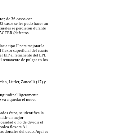
utor, de 36 casos con
22 casos se les pudo hacer un
urales se perdieron durante
 VACTER (defectos
sia tipo II para mejorar la
l flexor superficial del cuarto
del EIP al remanente del EPL
del remanente de pulgar en los
an, Littler, Zancolli (17) y
longitudinal ligeramente
de va a quedar el nuevo
ados éstos, se identifica la
rmitir un mejor
cesidad o no de dividir el
 polea flexora A1.
nas dorsales del dedo. Aquí es