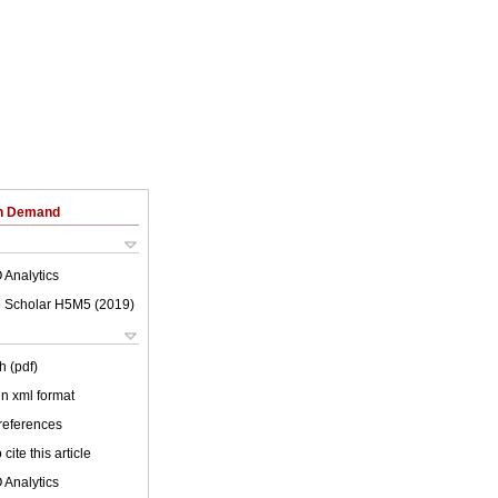
on Demand
 Analytics
 Scholar H5M5 (
2019
)
h (pdf)
 in xml format
 references
cite this article
 Analytics