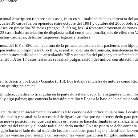
del índice.
acional descriptivo tipo serie de casos, fruto en su totalidad de la experiencia del a
s cuales 30 casos fueron operados entre octubre del 1991 y octubre del 2005. Sólo a 
es, en promedio 28 meses (rango=12- 60 m), los 14 restantes provenían de zonas r
 22 casos había asociación de displasia radial con otra anomalía, seis de ellos con
omalias cardíacas, defectos traqueoesofágicos y renales).
inosa del EIP al EPL, con apertura de la primera comisura a dos pacientes con hipopla
pacientes con hipoplasia tipo III A, se realizó apertura de comisura, transferencia de
tiempo inestabilidad de la articulación MF y oposición del pulgar, y transferencia 
tensión. A los 17 casos restantes se realizó pulgarización del índice, con ablación 
n la descrita por Buck - Gramko (5,16). Los trabajos iniciales de autores como Riord
nto quirúrgico actual.
del índice, con diseño triangular en la parte dorsal del dedo. Una segunda incisión 
ral y algo palmar, que conecta la incisión circular y llega a la base de la palma don
ara identificar inicialmente las arterias y los nervios del índice en la palma. Localiz
do medio y se analiza la necesidad de ligar la arteria que va al tercer dedo para pe
su nueva posición, aunque casi nunca es necesario hacerla. También se analiza la ne
 cubital del índice y al borde radial del dedo medio. En este punto se debe cortar la
gajo hacia el lado dorsal uniendo las dos incisiones para llegar a identificar las ve
exiones venosas pero siempre conservando las venas que corren longitudinalmente.