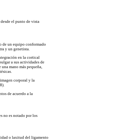
 desde el punto de vista
do de un equipo conformado
ra y un genetista.
tegración en la cortical
pulgar a sus actividades de
ose una mano más pequeña,
tésicas.
 imagen corporal y la
8).
ntos de acuerdo a la
s no es notado por los
lidad o laxitud del ligamento