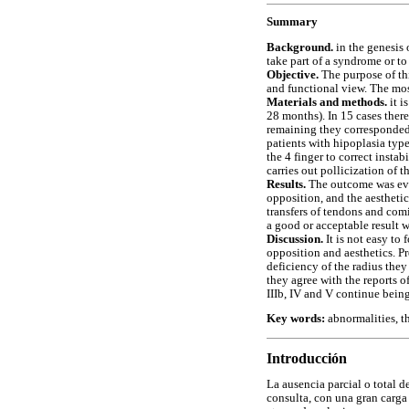
Summary
Background.
in the genesis 
take part of a syndrome or to
Objective.
The purpose of thi
and functional view. The most
Materials and methods.
it i
28 months). In 15 cases ther
remaining they corresponded t
patients with hipoplasia type 
the 4 finger to correct insta
carries out pollicization of t
Results.
The outcome was eval
opposition, and the aesthetic
transfers of tendons and comi
a good or acceptable result 
Discussion.
It is not easy to 
opposition and aesthetics. Pr
deficiency of the radius they
they agree with the reports o
IIIb, IV and V continue bein
Key words:
abnormalities, t
Introducción
La ausencia parcial o total d
consulta, con una gran carga