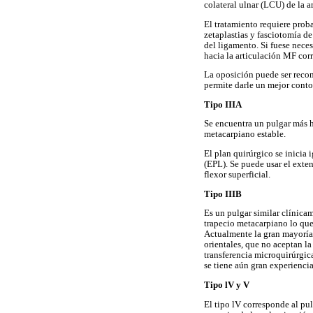
colateral ulnar (LCU) de la 
El tratamiento requiere proba
zetaplastias y fasciotomía d
del ligamento. Si fuese neces
hacia la articulación MF cor
La oposición puede ser recon
permite darle un mejor contor
Tipo IIIA
Se encuentra un pulgar más h
metacarpiano estable.
El plan quirúrgico se inicia i
(EPL). Se puede usar el exten
flexor superficial.
Tipo IIIB
Es un pulgar similar clínicam
trapecio metacarpiano lo que 
Actualmente la gran mayoría 
orientales, que no aceptan l
transferencia microquirúrgic
se tiene aún gran experiencia
Tipo lV y V
El tipo lV corresponde al pul