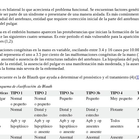
 es bilateral lo que acrecienta el problema funcional. Se encuentran factores genét
 ser parte de un síndrome o presentarse de una manera aislada. Es más comúnmen
adial del antebrazo, entidad que requiere corrección inicial de la parte del antebra
del pulgar.
a en el embrión humano aparecen las protuberancias que inician la formación de la
e las siguientes cuatro semanas. Es este período el más vulnerable para la aparición
s (1,2).
aciones congénitas en la mano es variable, oscilando entre 3.4 y 16 casos por 10.0
al representa el uno a 3.5 por ciento de las malformaciones congénitas de la mano (
lo anormal o ausencia de las estructuras radiales del antebrazo. La hipoplasia del pul
de la entidad; la ausencia del pulgar es una manifestación más moderada, y la ausen
s la forma más severa de la enfermedad.
ecuente es la de Blauth que ayuda a determinar el pronóstico y el tratamiento (4) (
T