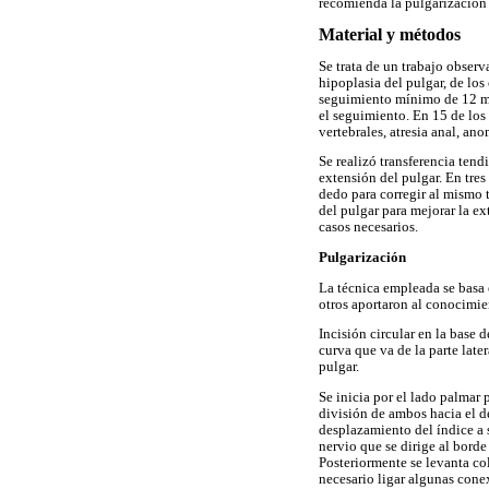
recomienda la pulgarización 
Material y métodos
Se trata de un trabajo observ
hipoplasia del pulgar, de lo
seguimiento mínimo de 12 mes
el seguimiento. En 15 de los
vertebrales, atresia anal, an
Se realizó transferencia tend
extensión del pulgar. En tres 
dedo para corregir al mismo 
del pulgar para mejorar la ex
casos necesarios.
Pulgarización
La técnica empleada se basa e
otros aportaron al conocimie
Incisión circular en la base 
curva que va de la parte late
pulgar.
Se inicia por el lado palmar p
división de ambos hacia el de
desplazamiento del índice a 
nervio que se dirige al borde
Posteriormente se levanta col
necesario ligar algunas con