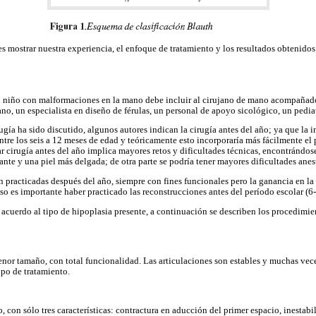
es mostrar nuestra experiencia, el enfoque de tratamiento y los resultados obtenidos
un niño con malformaciones en la mano debe incluir al cirujano de mano acompaña
no, un especialista en diseño de férulas, un personal de apoyo sicológico, un pediat
ía ha sido discutido, algunos autores indican la cirugía antes del año; ya que la in
entre los seis a 12 meses de edad y teóricamente esto incorporaría más fácilmente el 
zar cirugía antes del año implica mayores retos y dificultades técnicas, encontránd
nte y una piel más delgada; de otra parte se podría tener mayores dificultades anes
n practicadas después del año, siempre con fines funcionales pero la ganancia en la
so es importante haber practicado las reconstrucciones antes del período escolar (6-
 acuerdo al tipo de hipoplasia presente, a continuación se describen los procedimie
nor tamaño, con total funcionalidad. Las articulaciones son estables y muchas vece
ipo de tratamiento.
 con sólo tres características: contractura en aducción del primer espacio, inestabi