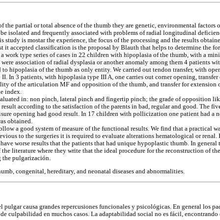
of the partial or total absence of the thumb they are genetic, environmental factors o
 be isolated and frequently associated with problems of radial longitudinal deficien
s study is mostar the experience, the focus of the processing and the results obtaine
 it accepted classification is the proposal by Blauth that helps to determine the fo
s a work type series of cases in 22 children with hipoplasia of the thumb, with a m
e were association of radial dysplasia or another anomaly among them 4 patients w
o hipoplasia of the thumb as only entity. We carried out tendon transfer, with openi
II. In 3 patients, with hipoplasia type III A, one carries out corner opening, transfer 
bility of the articulation MF and opposition of the thumb, and transfer for extension
he index.
uated in: non pinch, lateral pinch and fingertip pinch; the grade of opposition l
 result according to the satisfaction of the parents in bad, regular and good. The fi
sure opening had good result. In 17 children with pollicization one patient had a n
was obtained.
follow a good system of measure of the functional results. We find that a practical w
evious to the surgeries it is required to evaluate alterations hematological or renal.
 have worse results that the patients that had unique hypoplastic thumb. In general
f the literature where they write that the ideal procedure for the reconstruction of 
g the pulgarización.
humb, congenital, hereditary, and neonatal diseases and abnormalities.
el pulgar causa grandes repercusiones funcionales y psicológicas. En general los pa
 de culpabilidad en muchos casos. La adaptabilidad social no es fácil, encontrando 