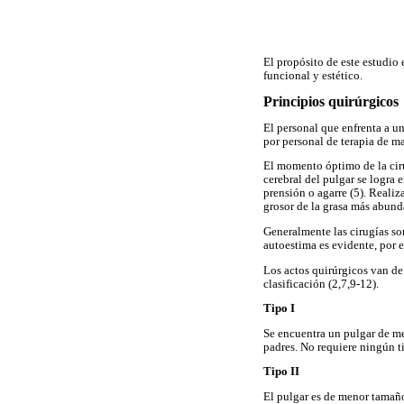
El propósito de este estudio 
funcional y estético.
Principios quirúrgicos
El personal que enfrenta a 
por personal de terapia de ma
El momento óptimo de la cirug
cerebral del pulgar se logra 
prensión o agarre (5). Reali
grosor de la grasa más abunda
Generalmente las cirugías so
autoestima es evidente, por e
Los actos quirúrgicos van de
clasificación (2,7,9-12).
Tipo I
Se encuentra un pulgar de me
padres. No requiere ningún t
Tipo II
El pulgar es de menor tamaño,