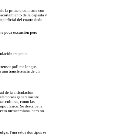
a de la primera comisura con
 acortamiento de la cápsula y
superficial del cuarto dedo
ene poca excursión pero
culación trapecio
extensor pollicis longus
n una transferencia de un
ad de la articulación
isfactorios generalmente.
as culturas, como las
ipoplásico. Se describe la
pecio metacarpiana, pero no
lgar. Para estos dos tipos se