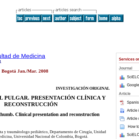
ultad de Medicina
Services 
1
Journal
1 Bogotá Jan./Mar. 2008
SciELO
Google
INVESTIGACIÓN ORIGINAL
Article
L PULGAR. PRESENTACIÓN CLÍNICA Y
Spanis
RECONSTRUCCIÓN
Article
 thumb. Clinical presentation and reconstruction
Article
How to 
sta y traumátologo pediátrico, Departamento de Cirugía, Unidad
SciELO
edicina, Universidad Nacional de Colombia, Bogotá.