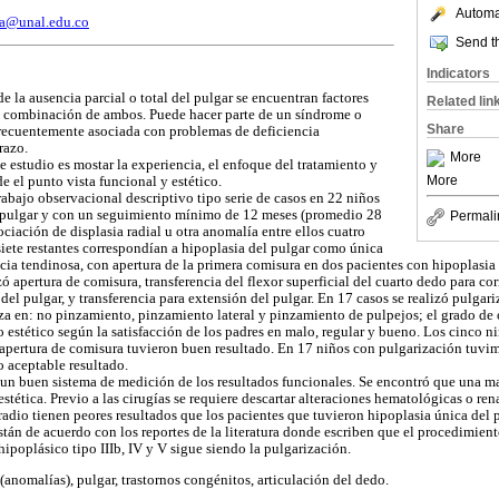
Automat
a@unal.edu.co
Send th
Indicators
e la ausencia parcial o total del pulgar se encuentran factores
Related lin
a combinación de ambos. Puede hacer parte de un síndrome o
Share
frecuentemente asociada con problemas de deficiencia
razo.
More
e estudio es mostar la experiencia, el enfoque del tratamiento y
More
e el punto vista funcional y estético.
rabajo observacional descriptivo tipo serie de casos en 22 niños
 pulgar y con un seguimiento mínimo de 12 meses (promedio 28
Permali
ciación de displasia radial u otra anomalía entre ellos cuatro
iete restantes correspondían a hipoplasia del pulgar como única
ncia tendinosa, con apertura de la primera comisura en dos pacientes con hipoplasia t
izó apertura de comisura, transferencia del flexor superficial del cuarto dedo para cor
el pulgar, y transferencia para extensión del pulgar. En 17 casos se realizó pulgari
za en: no pinzamiento, pinzamiento lateral y pinzamiento de pulpejos; el grado de
o estético según la satisfacción de los padres en malo, regular y bueno. Los cinco n
 apertura de comisura tuvieron buen resultado. En 17 niños con pulgarización tuvim
o aceptable resultado.
 un buen sistema de medición de los resultados funcionales. Se encontró que una ma
estética. Previo a las cirugías se requiere descartar alteraciones hematológicas o ren
radio tienen peores resultados que los pacientes que tuvieron hipoplasia única del p
tán de acuerdo con los reportes de la literatura donde escriben que el procedimient
ipoplásico tipo IIIb, IV y V sigue siendo la pulgarización.
(anomalías), pulgar, trastornos congénitos, articulación del dedo.