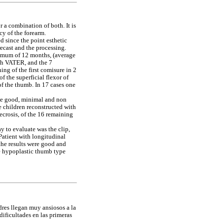
r a combination of both. It is
cy of the forearm.
d since the point esthetic
recast and the processing.
inimum of 12 months, (average
ith VATER, and the 7
ng of the first comisure in 2
of the superficial flexor of
 of the thumb. In 17 cases one
ike good, minimal and non
ve children reconstructed with
ecrosis, of the 16 remaining
ay to evaluate was the clip,
 Patient with longitudinal
 the results were good and
the hypoplastic thumb type
dres llegan muy ansiosos a la
dificultades en las primeras