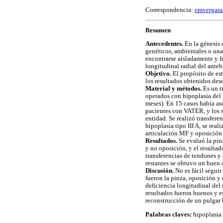
Correspondencia:
emvergara
Resumen
Antecedentes.
En la génesis d
genéticos, ambientales o un
encontrarse aisladamente y 
longitudinal radial del anteb
Objetivo.
El propósito de est
los resultados obtenidos desd
Material y métodos.
Es un t
operados con hipoplasia del
meses). En 15 casos había aso
pacientes con VATER, y los s
entidad. Se realizó transfere
hipoplasia tipo III A, se real
articulación MF y oposición d
Resultados.
Se evaluó la pin
y no oposición, y el resultad
transferencias de tendones y
restantes se obtuvo un buen 
Discusión.
No es fácil seguir
fueron la pinza, oposición y 
deficiencia longitudinal del 
resultados fueron buenos y es
reconstrucción de un pulgar h
Palabras claves:
hipoplasia 