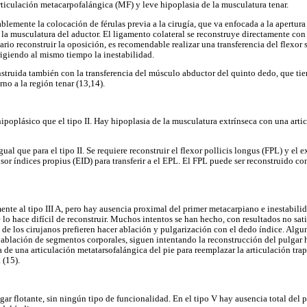
articulación metacarpofalángica (MF) y leve hipoplasia de la musculatura tenar.
blemente la colocación de férulas previa a la cirugía, que va enfocada a la apertur
e la musculatura del aductor. El ligamento colateral se reconstruye directamente con
ario reconstruir la oposición, es recomendable realizar una transferencia del flexor 
rigiendo al mismo tiempo la inestabilidad.
struida también con la transferencia del músculo abductor del quinto dedo, que ti
no a la región tenar (13,14).
ipoplásico que el tipo II. Hay hipoplasia de la musculatura extrínseca con una arti
gual que para el tipo II. Se requiere reconstruir el flexor pollicis longus (FPL) y el 
sor índices propius (EID) para transferir a el EPL. El FPL puede ser reconstruido co
ente al tipo III A, pero hay ausencia proximal del primer metacarpiano e inestabilid
lo hace difícil de reconstruir. Muchos intentos se han hecho, con resultados no sat
de los cirujanos prefieren hacer ablación y pulgarización con el dedo índice. Algun
a ablación de segmentos corporales, siguen intentando la reconstrucción del pulgar h
a de una articulación metatarsofalángica del pie para reemplazar la articulación tra
 (15).
gar flotante, sin ningún tipo de funcionalidad. En el tipo V hay ausencia total del pu