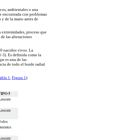
icos, ambientales o una
te encontrada con problemas
zo y de la mano antes de
s extremidades, proceso que
 de las alteraciones
00 nacidos vivos. La
1-3). Es definida como la
gar es una de las
cia de todo el borde radial
abla 1
,
Figura 1
).