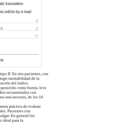
ic translation
is article by e-mail
ks
nk
ipo II. En tres pacientes, con
regir inestabilidad de la
zación del índice.
 oposición como buena, leve
iños reconstruidos con
os una necrosis, de los 16
nera práctica de evaluar
ales. Pacientes con
ulgar. En general los
o ideal para la