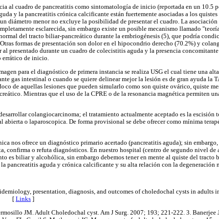
cia al cuadro de pancreatitis como sintomatología de inicio (reportada en un 10.5 p
aguda y la pancreatitis crónica calcificante están fuertemente asociadas a los quistes
un diámetro menor no excluye la posibilidad de presentar el cuadro. La asociación de
completamente esclarecida, sin embargo existe un posible mecanismo llamado "teorí
ormal del tracto biliar-pancreático durante la embriogénesis (5), que podría condic
). Otras formas de presentación son dolor en el hipocondrio derecho (70.2%) y colangi
 al presentado durante un cuadro de colecistitis aguda y la presencia concomitante d
 errático de inicio.
magen para el diagnóstico de primera instancia se realiza USG el cual tiene una alt
nte gas intestinal o cuando se quiere delinear mejor la lesión es de gran ayuda la 
doco de aquellas lesiones que pueden simularlo como son quiste ovárico, quiste mese
reático. Mientras que el uso de la CPRE o de la resonancia magnética permiten una
desarrollar colangiocarcinoma; el tratamiento actualmente aceptado es la escisión t
 abierta o laparoscopica. De forma provisional se debe ofrecer como mínima terap
ínica nos ofrece un diagnóstico primario acertado (pancreatitis aguda); sin embargo
, confirma o refuta diagnósticos. En nuestro hospital (centro de segundo nivel de a
nto es biliar y alcohólica, sin embargo debemos tener en mente al quiste del tracto b
e la pancreatitis aguda y crónica calcificante y su alta relación con la degeneración 
idemiology, presentation, diagnosis, and outcomes of choledochal cysts in adults 
531. [
Links
]
ermosillo JM. Adult Choledochal cyst. Am J Surg. 2007; 193; 221-222. 3. Banerjee