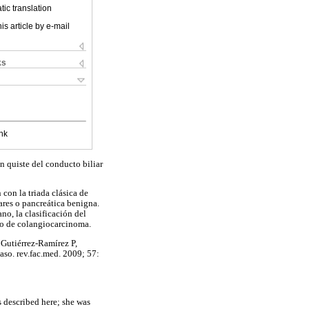
ic translation
is article by e-mail
ks
nk
n quiste del conducto biliar
 con la triada clásica de
ares o pancreática benigna.
o, la clasificación del
llo de colangiocarcinoma.
 Gutiérrez-Ramírez P,
aso. rev.fac.med. 2009; 57:
s described here; she was