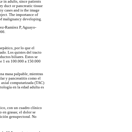
e in adults, since patients
ry duct or pancreatic tissue
ny cases and is the image
ubject. The importance of
sk of malignancy developing.
rrez-Ramírez P, Aguayo-
-66.
epático, por lo que el
ado. Los quistes del tracto
ductos biliares. Estos se
 de 1 en 100.000 a 150.000
 una masa palpable, mientras
ular y pancreatitis como el
a axial computarizada (TAC)
ología en la edad adulta es
ico, con un cuadro clínico
 en grasas; el dolor se
sición genupectoral. No