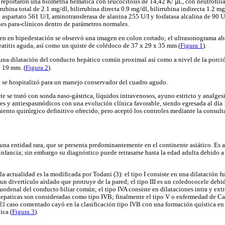
reportaron una biometría hemática con leucocitosis de 14,42 K/ µL, con neutrofilia
rubina total de 2.1 mg/dl, bilirrubina directa 0.9 mg/dl, bilirrubina indirecta 1.2 m
 aspartato 561 U/I, aminotransferasa de alanina 255 U/I y fosfatasa alcalina de 90 U
es para-clínicos dentro de parámetros normales.
en en bipedestación se observó una imagen en colon cortado; el ultrasonograma a
eatitis aguda, así como un quiste de colédoco de 37 x 29 x 35 mm (
Figura 1
).
a dilatación del conducto hepático común proximal así como a nivel de la porción
 19 mm. (
Figura 2
).
e se hospitalizó para un manejo conservador del cuadro agudo.
te se trató con sonda naso-gástrica, líquidos intravenosos, ayuno estricto y analges
des y antiespasmódicos con una evolución clínica favorable, siendo egresada al día 1
iento quirúrgico definitivo ofrecido, pero aceptó los controles mediante la consulta
una entidad rara, que se presenta predominantemente en el continente asiático. Es
infancia; sin embargo su diagnóstico puede retrasarse hasta la edad adulta debido
 la actualidad es la modificada por Todani (3): el tipo I consiste en una dilatación f
 un divertículo aislado que protruye de la pared; el tipo III es un coledococele debi
uodenal del conducto biliar común; el tipo IVA consiste en dilataciones intra y extr
hepaticas son consideradas como tipo IVB; finalmente el tipo V o enfermedad de Ca
. El caso comentado cayó en la clasificación tipo IVB con una formación quística 
ica (
Figura 3
).