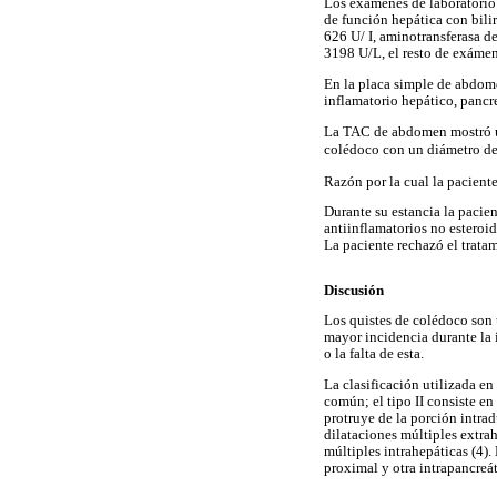
Los exámenes de laboratorio 
de función hepática con bilir
626 U/ I, aminotransferasa de
3198 U/L, el resto de exámen
En la placa simple de abdom
inflamatorio hepático, pancr
La TAC de abdomen mostró un
colédoco con un diámetro de
Razón por la cual la pacient
Durante su estancia la pacien
antiinflamatorios no esteroi
La paciente rechazó el tratam
Discusión
Los quistes de colédoco son 
mayor incidencia durante la 
o la falta de esta.
La clasificación utilizada en
común; el tipo II consiste en
protruye de la porción intrad
dilataciones múltiples extra
múltiples intrahepáticas (4)
proximal y otra intrapancreát