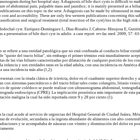
onogram during her hospital stay. A diagnosis of bile duct cysts is difficult to mak
cture of abdominal pain, palpable mass and jaundice; it is mainly presented as a bilia
publications on this topic in the west. A diagnosis can be made by ultrasound in ma
w cost and accessibility. These are only few western publications concerning this s
assification and surgical treatment (total resection of the cyst) lies in the high ri
holedochal cyst. Enríquez-Domínguez L, Díaz-Rosales J, Cabrera- Hinojosa E, Gutié
 a presentation of bile duct cyst in adults: a case report. rev.fac.med. 2009; 57: 63
 se refiere a una entidad patológica que no está confinada al conducto biliar extrah
e "quiste del tracto biliar", sin embargo el primer término está mundialmente acept
as de las vías biliares caracterizadas por dilatación de cualquier porción de los con
la infancia y son entidades raras en la edad adulta, con una incidencia en América
a una incidencia más alta (1,2).
presentan con la triada clásica de ictericia, dolor en el cuadrante superior derecho y
an con síntomas pancreáticos o del tracto biliar tales como colangitis, litiasis vesic
tico de quiste colédoco se puede realizar con ultrasonograma abdominal, tomografí
trograda endoscópica (CPRE). La implicación pronóstica más importante de esta pat
ación maligna la cual ha sido reportada entre 9 y 28 por ciento (1).
 la cual acude al servicio de urgencias del Hospital General de Ciudad Juárez, Méx
as de evolución, secundaria a la ingesta abundante de alimentos con alto contenido
irradiaciones y se acompañaba de náuseas con vómito y disminución del dolor en po
viamente.