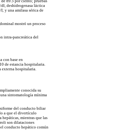
 de 89.5 por ciento; pruebas
g/dl, deshidrogenasa láctica
/I; y una amilasa sérica de
bdominal mostró un proceso
 intra-pancreática del
ia con base en
0 de estancia hospitalaria.
 externa hospitalaria.
 ampliamente conocida su
 a una sintomatología mínima
usiforme del conducto biliar
do a que el divertículo
a hepáticas, mientras que las
roli son dilataciones
en el conducto hepático común