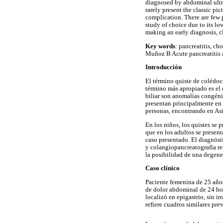
diagnosed by abdominal ultras
rarely present the classic pi
complication. There are few 
study of choice due to its lo
making an early diagnosis, cl
Key words
: pancreatitis, c
Muñoz B Acute pancreatitis as
Introducción
El término quiste de colédoco
término más apropiado es el d
biliar son anomalías congénit
presentan principalmente en 
personas, encontrando en Asi
En los niños, los quistes se 
que en los adultos se present
caso presentado. El diagnós
y colangiopancreatografía re
la posibilidad de una degener
Caso clínico
Paciente femenina de 25 años
de dolor abdominal de 24 hor
localizó en epigastrio, sin 
refiere cuadros similares pre