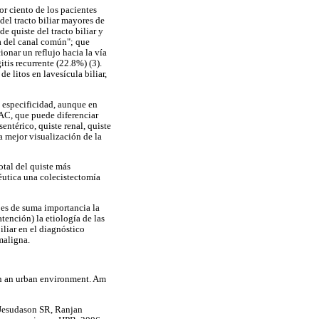
or ciento de los pacientes
 del tracto biliar mayores de
 quiste del tracto biliar y
a del canal común"; que
ionar un reflujo hacia la vía
tis recurrente (22.8%) (3).
e litos en lavesícula biliar,
a especificidad, aunque en
TAC, que puede diferenciar
ntérico, quiste renal, quiste
 mejor visualización de la
otal del quiste más
éutica una colecistectomía
, es de suma importancia la
tención) la etiología de las
iliar en el diagnóstico
maligna.
in an urban environment. Am
 Jesudason SR, Ranjan