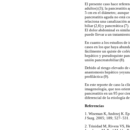
El presente caso hace referen
adultos) (3); la pancreatitis 
5 cm en el diámetro; aunque 
pancreatitis aguda no está 
relaciona una canalización an
biliar (2,6) y pancreática (7
El dolor abdominal es similar
puede llevar a un tratamiento
En cuanto a los estudios de i
casos en los que haya abunda
fácilmente un quiste de colé
hepático y pseudoquiste panc
unión pancreatobiliar (8).
Debido al riesgo elevado de 
anastomosis hepático yeyunal
profiláctica (9).
En este reporte de caso la cl
imagenología, que nos orienta
pancreatitis en un 95 por cie
diferencial de la etiología d
Referencias
1. Wiseman K, Andrzej K. Ep
J Surg. 2005; 189; 527- 
2. Trinidad M, Rivera VS, H