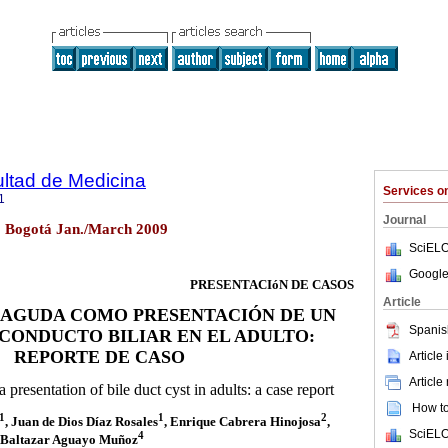
ultad de Medicina
Services 
1
Journal
.1 Bogotá Jan./March 2009
SciELO
Google
PRESENTACIóN DE CASOS
Article
 AGUDA COMO PRESENTACIÓN DE UN
Spanis
 CONDUCTO BILIAR EN EL ADULTO:
REPORTE DE CASO
Article
Article
a presentation of bile duct cyst in adults: a case report
How to 
1
1
2
, Juan de Dios Díaz Rosales
, Enrique Cabrera Hinojosa
,
SciELO
4
, Baltazar Aguayo Muñoz