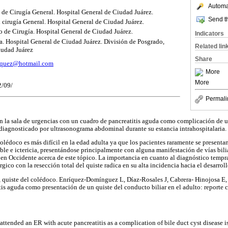
Automat
 de Cirugía General. Hospital General de Ciudad Juárez.
Send th
n cirugía General. Hospital General de Ciudad Juárez.
io de Cirugía. Hospital General de Ciudad Juárez.
Indicators
gía. Hospital General de Ciudad Juárez. División de Posgrado,
Related lin
udad Juárez
Share
iquez@hotmail.com
More
More
2/09/
Permali
en la sala de urgencias con un cuadro de pancreatitis aguda como complicación de u
e diagnosticado por ultrasonograma abdominal durante su estancia intrahospitalaria.
olédoco es más difícil en la edad adulta ya que los pacientes raramente se presentan
le e ictericia, presentándose principalmente con alguna manifestación de vías bili
en Occidente acerca de este tópico. La importancia en cuanto al diagnóstico tempran
gico con la resección total del quiste radica en su alta incidencia hacia el desarro
s, quiste del colédoco. Enríquez-Domínguez L, Díaz-Rosales J, Cabrera- Hinojosa E,
 aguda como presentación de un quiste del conducto biliar en el adulto: reporte c
ttended an ER with acute pancreatitis as a complication of bile duct cyst disease i