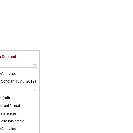
on Demand
 Analytics
 Scholar H5M5 (
2019
)
h (pdf)
 in xml format
 references
cite this article
 Analytics