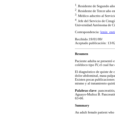
1
. Residente de Segundo año
2
. Residente de Tercer año e
3
. Médico adscrito al Servic
4
. Jefe del Servicio de Ciru
Universidad Autónoma de Ci
Correspondencia:
lenin_enr
Recibido:19/01/09/
Aceptado publicación: 13/0
Resumen
Paciente adulta se presentó 
colédoco tipo IV, el cual fu
El diagnóstico de quiste de c
dolor abdominal, masa palpab
Existen pocas publicaciones 
mismo y al tratamiento quirúr
Palabras clave
: pancreatiti
Aguayo-Muñoz B. Pancreatitis
63-66.
Summary
An adult female patient who a