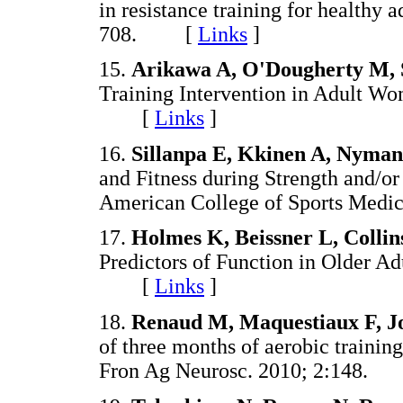
in resistance training for healthy
708. [
Links
]
15.
Arikawa A, O'Dougherty M,
Training Intervention in Adult Wo
[
Links
]
16.
Sillanpa E, Kkinen A, Nyman
and Fitness during Strength and/o
American College of Sports Me
17.
Holmes K, Beissner L, Collin
Predictors of Function in Older Ad
[
Links
]
18.
Renaud M, Maquestiaux F, Jo
of three months of aerobic training
Fron Ag Neurosc. 2010; 2:148