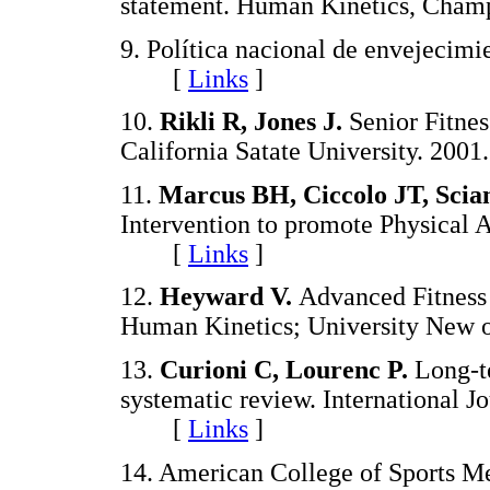
statement. Human Kinetics, Cha
9. Política nacional de envejecim
[
Links
]
10.
Rikli R, Jones J.
Senior Fitnes
California Satate University. 
11.
Marcus BH, Ciccolo JT, Sci
Intervention to promote Physical A
[
Links
]
12.
Heyward V.
Advanced Fitness 
Human Kinetics; University Ne
13.
Curioni C, Lourenc P.
Long-te
systematic review. International J
[
Links
]
14. American College of Sports Me