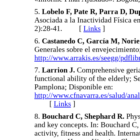
5.
Lobelo F, Pate R, Parra D, Du
Asociada a la Inactividad Física e
2):28-41. [
Links
]
6.
Castanedo C, García M, Norie
Generales sobre el envejecimiento
http://www.arrakis.es/seegg/pdflib
7.
Larrion J.
Comprehensive geriat
functional ability of the elderly; 
Pamplona; Disponible en:
http://www.cfnavarra.es/salud/anal
[
Links
]
8.
Bouchard C, Shephard R.
Physi
and key concepts. In: Bouchard C,
activity, fitness and health. Inter