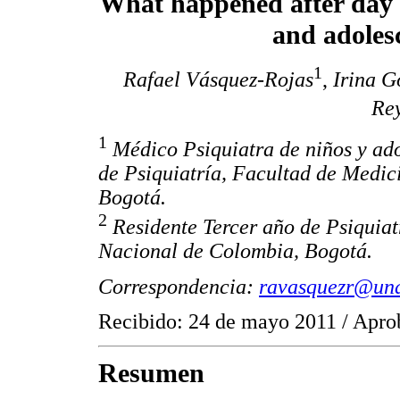
What happened after day p
and adoles
1
Rafael Vásquez-Rojas
,
Irina G
Rey
1
Médico Psiquiatra de niños y ado
de Psiquiatría, Facultad de Medic
Bogotá.
2
Residente Tercer año de Psiquia
Nacional de Colombia, Bogotá.
Correspondencia:
ravasquezr@una
Recibido: 24 de mayo 2011 / Apr
Resumen