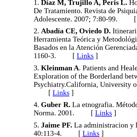
1.
Díaz M, Trujillo A, Peris L.
Hos
De Tratamiento. Revista de Psiquia
Adolescente. 2007; 7:80-99. 
2.
Abadía CE, Oviedo D.
Itinerar
Herramienta Teórica y Metodológi
Basados en la Atención Gerenciad
1160-3. [
Links
]
3.
Kleinman A
. Patients and Heal
Exploration of the Borderland be
Psychiatry.California, University o
[
Links
]
4.
Guber R.
La etnografia. Método
Norma. 2001. [
Links
]
5.
Jaime PF.
La administracion y 
40:113-4. [
Links
]