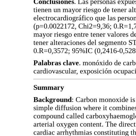
Conclusiones
. Las personas expue
tienen un mayor riesgo de tener al
electrocardiográfico que las pers
(p=0.0022172, Chi2=9,36; 0.R=1,7
mayor riesgo entre tener valores 
tener alteraciones del segmento 
0.R=0,3572; 95%IC (0,2416-0,528
Palabras clave
. monóxido de carb
cardiovascular, exposición ocupaci
Summary
Background
: Carbon monoxide is 
simple diffusion where it combines
compound called carboxyhaemoglo
arterial oxygen content. The direct
cardiac arrhythmias constituting t