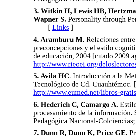
3. Witkin H, Lewis HB, Hertzm
Wapner S.
Personality through Pe
[
Links
]
4. Aramburu M
. Relaciones entre
preconcepciones y el estilo cognit
de educación, 2004 [citado 2009 a
http://www.rieoei.org/deloslecto
5. Avila HC
. Introducción a la Met
Tecnológico de Cd. Cuauhtémoc. [c
http://www.eumed.net/libros-grati
6. Hederich C, Camargo A.
Estil
procesamiento de la información. 
Pedagógica Nacional-Colcienci
7. Dunn R, Dunn K, Price GE.
Pr