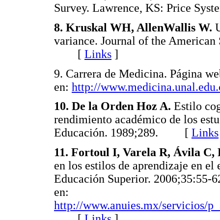
Survey. Lawrence, KS: Price S
8. Kruskal WH, AllenWallis W.
U
variance. Journal of the American 
[
Links
]
9. Carrera de Medicina. Página we
en:
http://www.medicina.unal.edu.
10. De la Orden Hoz A.
Estilo cog
rendimiento académico de los estud
Educación. 1989;289. [
Links
11. Fortoul I, Varela R, Ávila C
en los estilos de aprendizaje en el
Educación Superior. 2006;35:55-62
en:
http://www.anuies.mx/servicios/p
[
Links
]