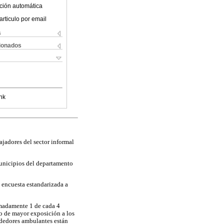
ción automática
articulo por email
s
cionados
nk
ajadores del sector informal
municipios del departamento
a encuesta estandarizada a
imadamente 1 de cada 4
po de mayor exposición a los
endedores ambulantes están