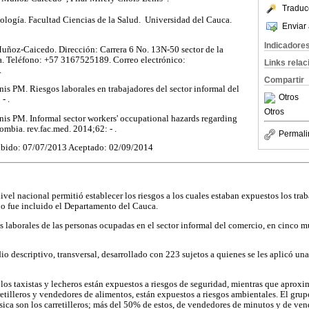
Traduc
ogía. Facultad Ciencias de la Salud. Universidad del Cauca.
Enviar 
Indicadore
ñoz-Caicedo. Dirección: Carrera 6 No. 13N-50 sector de la
. Teléfono: +57 3167525189. Correo electrónico:
Links rela
.
Compartir
s PM. Riesgos laborales en trabajadores del sector informal del
Otros
- .
Otros
s PM. Informal sector workers' occupational hazards regarding
mbia. rev.fac.med. 2014;62: - .
Permali
bido: 07/07/2013 Aceptado: 02/09/2014
vel nacional permitió establecer los riesgos a los cuales estaban expuestos los trab
no fue incluido el Departamento del Cauca.
s laborales de las personas ocupadas en el sector informal del comercio, en cinco 
io descriptivo, transversal, desarrollado con 223 sujetos a quienes se les aplicó un
os taxistas y lecheros están expuestos a riesgos de seguridad, mientras que aprox
tilleros y vendedores de alimentos, están expuestos a riesgos ambientales. El gru
física son los carretilleros; más del 50% de estos, de vendedores de minutos y de v