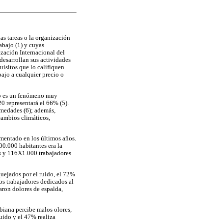
as tareas o la organización
abajo (1) y cuyas
ización Internacional del
desarrollan sus actividades
uisitos que lo califiquen
bajo a cualquier precio o
do es un fenómeno muy
20 representará el 66% (5).
rmedades (6); además,
 cambios climáticos,
umentado en los últimos años.
0.000 habitantes era la
res y 116X1.000 trabajadores
quejados por el ruido, el 72%
los trabajadores dedicados al
taron dolores de espalda,
biana percibe malos olores,
uido y el 47% realiza