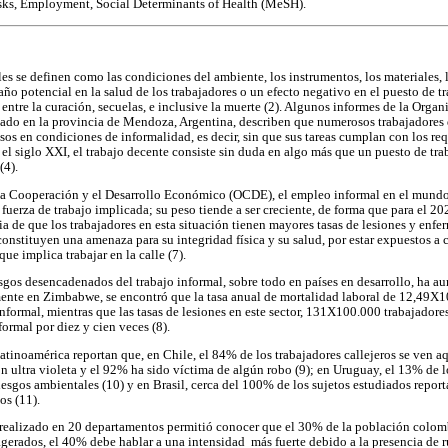
ks, Employment, Social Determinants of Health (MeSH).
les se definen como las condiciones del ambiente, los instrumentos, los materiales, l
año potencial en la salud de los trabajadores o un efecto negativo en el puesto de tr
ntre la curación, secuelas, e inclusive la muerte (2). Algunos informes de la Organ
zado en la provincia de Mendoza, Argentina, describen que numerosos trabajadores 
sos en condiciones de informalidad, es decir, sin que sus tareas cumplan con los req
el siglo XXI, el trabajo decente consiste sin duda en algo más que un puesto de tra
(4).
la Cooperación y el Desarrollo Económico (OCDE), el empleo informal en el mun
uerza de trabajo implicada; su peso tiende a ser creciente, de forma que para el 20
ia de que los trabajadores en esta situación tienen mayores tasas de lesiones y enfe
 constituyen una amenaza para su integridad física y su salud, por estar expuestos a
ue implica trabajar en la calle (7).
iesgos desencadenados del trabajo informal, sobre todo en países en desarrollo, ha a
ente en Zimbabwe, se encontró que la tasa anual de mortalidad laboral de 12,49X10
 informal, mientras que las tasas de lesiones en este sector, 131X100.000 trabajado
formal por diez y cien veces (8).
atinoamérica reportan que, en Chile, el 84% de los trabajadores callejeros se ven a
ón ultra violeta y el 92% ha sido víctima de algún robo (9); en Uruguay, el 13% de 
riesgos ambientales (10) y en Brasil, cerca del 100% de los sujetos estudiados repor
os (11).
 realizado en 20 departamentos permitió conocer que el 30% de la población colom
xagerados, el 40% debe hablar a una intensidad más fuerte debido a la presencia de r