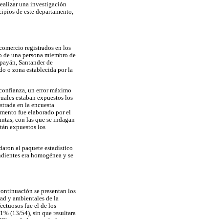
ealizar una investigación
icipios de este departamento,
comercio registrados en los
go de una persona miembro de
opayán, Santander de
do o zona establecida por la
 confianza, un error máximo
cuales estaban expuestos los
strada en la encuesta
umento fue elaborado por el
untas, con las que se indagan
stán expuestos los
adaron al paquete estadístico
pendientes era homogénea y se
continuación se presentan los
dad y ambientales de la
ectuosos fue el de los
1% (13/54), sin que resultara