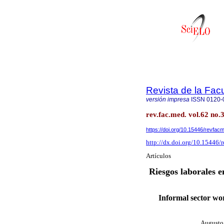
Revista de la Fac
versión impresa
ISSN
0120-
rev.fac.med. vol.62 no.3
https://doi.org/10.15446/revfa
http://dx.doi.org/10.15446
Artículos
Riesgos laborales e
Informal sector wo
Augusto