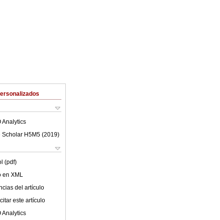
Personalizados
 Analytics
 Scholar H5M5 (
2019
)
l (pdf)
lo en XML
cias del artículo
itar este artículo
 Analytics