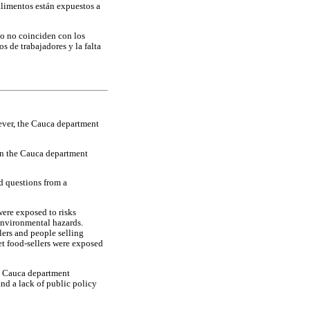
limentos están expuestos a
io no coinciden con los
s de trabajadores y la falta
wever, the Cauca department
 in the Cauca department
d questions from a
were exposed to risks
 environmental hazards.
llers and people selling
et food-sellers were exposed
he Cauca department
nd a lack of public policy