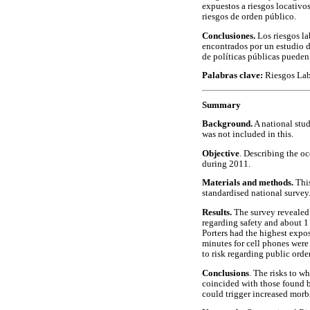
expuestos a riesgos locativ
riesgos de orden público.
Conclusiones.
Los riesgos la
encontrados por un estudio de
de políticas públicas puede
Palabras clave:
Riesgos Labo
Summary
Background.
A national stud
was not included in this.
Objective
. Describing the o
during 2011.
Materials and methods.
This
standardised national survey
Results.
The survey revealed 
regarding safety and about 1 
Porters had the highest expos
minutes for cell phones were
to risk regarding public order
Conclusions
. The risks to w
coincided with those found b
could trigger increased morbi