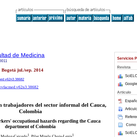
ultad de Medicina
Servicios 
0011
Revista
 Bogotá jul./sep. 2014
SciELO
cmed.v62n3.38682
Google
/revfacmed.v62n3.38682
Articulo
Españo
n trabajadores del sector informal del Cauca,
Articu
Colombia
Referen
rkers' occupational hazards regarding the Cauca
Como c
department of Colombia
SciELO
1
1
 Muñoz-Caicedo
, Pilar Mirely Chois-Lenis
.