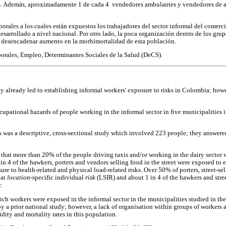
os. Además, aproximadamente 1 de cada 4 vendedores ambulantes y vendedores de a
borales a los cuales están expuestos los trabajadores del sector informal del comerc
sarrollado a nivel nacional. Por otro lado, la poca organización dentro de los grupo
n desencadenar aumento en la morbimortalidad de esta población.
rales, Empleo, Determinantes Sociales de la Salud (DeCS).
y already led to establishing informal workers' exposure to risks in Colombia; ho
ccupational hazards of people working in the informal sector in five municipalities
 was a descriptive, cross-sectional study which involved 223 people; they answere
.
that more than 20% of the people driving taxis and/or working in the dairy sector 
in 4 of the hawkers, porters and vendors selling food in the street were exposed to
ure to health-related and physical load-related risks. Over 50% of porters, street-se
 at
location
-specific individual
risk
(LSIR) and about 1 in 4 of the hawkers and stre
.
hich workers were exposed in the informal sector in the municipalities studied in t
y a prior national study; however, a lack of organisation within groups of workers a
dity and mortality rates in this population.