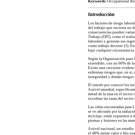
Keywords:
Occupational Ris
Introducción
Los factores de riesgo labora
del trabajo que encierra un d
consecuencias pueden variar e
Trabajo (OIT), como el reali
laborales y generan sus ingre
como trabajo decente (3). En 
bajo cualquier circunstancia 
Según la Organización para 
extendido, con un 60% de la f
Existe una creciente evidenc
enfrentan riesgos que, en sí,
inseguridad y demás riesgos q
El interés por conocer los r
A nivel mundial, específicam
mitad de la tasa en el sector
excedían las tasas del sector 
Las cifras encontradas para L
se ve afectado por la radiaci
reciclaje, están expuestos a 
piernas y lesiones en las man
A nivel nacional, un estudio
el 48% siente calor o frío e