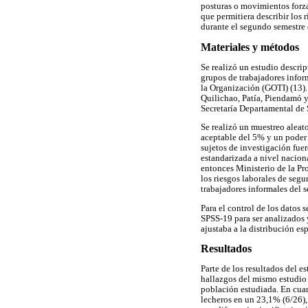
posturas o movimientos forza
que permitiera describir los 
durante el segundo semestre
Materiales y métodos
Se realizó un estudio descri
grupos de trabajadores info
la Organización (GOTI) (13).
Quilichao, Patía, Piendamó y
Secretaría Departamental de 
Se realizó un muestreo aleat
aceptable del 5% y un poder d
sujetos de investigación fue
estandarizada a nivel nacion
entonces Ministerio de la Pr
los riesgos laborales de segu
trabajadores informales del 
Para el control de los datos 
SPSS-19 para ser analizados y
ajustaba a la distribución es
Resultados
Parte de los resultados del e
hallazgos del mismo estudio 
población estudiada. En cuan
lecheros en un 23,1% (6/26), 