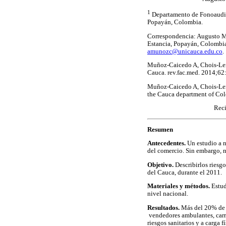
1
Departamento de Fonoaudiol
Popayán, Colombia.
Correspondencia: Augusto Mu
Estancia, Popayán, Colombia
amunozc@unicauca.edu.co
. 
Muñoz-Caicedo A, Chois-Leni
Cauca. rev.fac.med. 2014;62: 
Muñoz-Caicedo A, Chois-Leni
the Cauca department of Colo
Reci
Resumen
Antecedentes.
Un estudio a ni
del comercio. Sin embargo, 
Objetivo.
Describirlos riesgo
del Cauca, durante el 2011.
Materiales y métodos.
Estud
nivel nacional.
Resultados.
Más del 20% de l
vendedores ambulantes, carre
riesgos sanitarios y a carga 