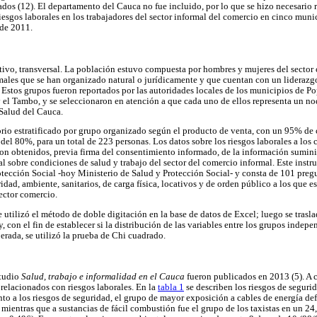
dos (12). El departamento del Cauca no fue incluido, por lo que se hizo necesario r
riesgos laborales en los trabajadores del sector informal del comercio en cinco mun
 de 2011.
ptivo, transversal. La población estuvo compuesta por hombres y mujeres del sector 
rmales que se han organizado natural o jurídicamente y que cuentan con un lideraz
 Estos grupos fueron reportados por las autoridades locales de los municipios de P
 el Tambo, y se seleccionaron en atención a que cada uno de ellos representa un no
Salud del Cauca.
orio estratificado por grupo organizado según el producto de venta, con un 95% de
el 80%, para un total de 223 personas. Los datos sobre los riesgos laborales a los 
ron obtenidos, previa firma del consentimiento informado, de la información sumini
al sobre condiciones de salud y trabajo del sector del comercio informal. Este instr
otección Social -hoy Ministerio de Salud y Protección Social- y consta de 101 preg
ridad, ambiente, sanitarios, de carga física, locativos y de orden público a los que e
sector comercio.
se utilizó el método de doble digitación en la base de datos de Excel; luego se trasl
, con el fin de establecer si la distribución de las variables entre los grupos inde
perada, se utilizó la prueba de Chi cuadrado.
studio
Salud, trabajo e informalidad en el Cauca
fueron publicados en 2013 (5). A 
relacionados con riesgos laborales. En la
tabla 1
se describen los riesgos de seguri
to a los riesgos de seguridad, el grupo de mayor exposición a cables de energía def
mientras que a sustancias de fácil combustión fue el grupo de los taxistas en un 24,