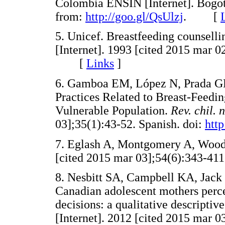
Colombia ENSIN [Internet]. Bogotá
from:
http://goo.gl/QsUlzj
. [
5. Unicef. Breastfeeding counselli
[Internet]. 1993 [cited 2015 mar 0
[
Links
]
6. Gamboa EM, López N, Prada GE
Practices Related to Breast-Feedi
Vulnerable Population.
Rev. chil. 
03];35(1):43-52. Spanish. doi:
http
7. Eglash A, Montgomery A, Wood 
[cited 2015 mar 03];54(6):343-411
8. Nesbitt SA, Campbell KA, Jack
Canadian adolescent mothers perce
decisions: a qualitative descriptiv
[Internet]. 2012 [cited 2015 mar 0