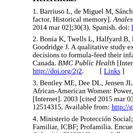
1. Barriuso L, de Miguel M, Sánch
factor. Historical memory].
Anales
2014 mar 02];30(3). Spanish. doi:
2. Bonia K, Twells L, Halfyard 
Goodridge J. A qualitative study e
decisions to formula-feed their i
Canada.
BMC Public Health
[Inter
http://doi.org/2j2
. [
Links
]
3. Bentley ME, Dee DL, Jensen J
African-American Women: Power, 
[Internet]. 2003 [cited 2015 mar
12514315. Available from:
http:/
4. Ministerio de Protección Social
Familiar, ICBF; Profamilia. Encues