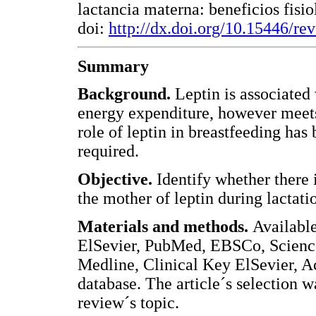
lactancia materna: beneficios fisi
doi:
http://dx.doi.org/10.15446/r
Summary
Background.
Leptin is associated
energy expenditure, however meets
role of leptin in breastfeeding has 
required.
Objective.
Identify whether there 
the mother of leptin during lactati
Materials and methods.
Available
ElSevier, PubMed, EBSCo, Science
Medline, Clinical Key ElSevier, 
database. The article´s selection 
review´s topic.