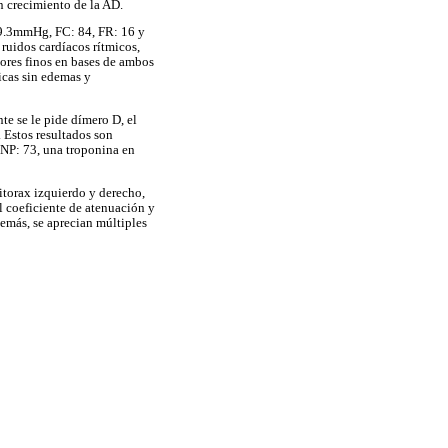
 crecimiento de la AD.
49.3mmHg, FC: 84, FR: 16 y
ruidos cardíacos rítmicos,
tores finos en bases de ambos
icas sin edemas y
nte se le pide dímero D, el
 Estos resultados son
NP: 73, una troponina en
itorax izquierdo y derecho,
l coeficiente de atenuación y
emás, se aprecian múltiples