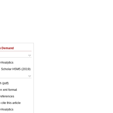
on Demand
 Analytics
 Scholar H5M5 (
2019
)
h (pdf)
 in xml format
 references
cite this article
 Analytics