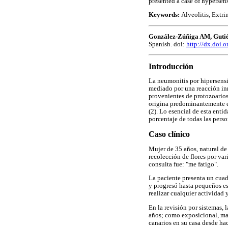
presented a case of hypersens
Keywords:
Alveolitis, Extri
González-Zúñiga AM, Gutié
Spanish. doi:
http://dx.doi
Introducción
La neumonitis por hipersensi
mediado por una reacción in
provenientes de protozoarios
origina predominantemente en
(2). Lo esencial de esta enti
porcentaje de todas las pers
Caso clínico
Mujer de 35 años, natural de
recolección de flores por va
consulta fue: "me fatigo".
La paciente presenta un cuad
y progresó hasta pequeños esf
realizar cualquier actividad y
En la revisión por sistemas, 
años; como exposicional, mani
canarios en su casa desde hac