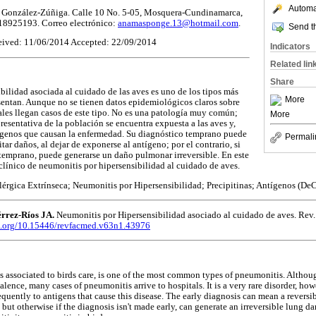
Automat
 González-Zúñiga. Calle 10 No. 5-05, Mosquera-Cundinamarca,
18925193. Correo electrónico:
anamasponge.13@hotmail.com
.
Send th
ived: 11/06/2014 Accepted: 22/09/2014
Indicators
Related lin
Share
bilidad asociada al cuidado de las aves es uno de los tipos más
More
esentan. Aunque no se tienen datos epidemiológicos claros sobre
tales llegan casos de este tipo. No es una patología muy común;
More
resentativa de la población se encuentra expuesta a las aves y,
ígenos que causan la enfermedad. Su diagnóstico temprano puede
Permali
itar daños, al dejar de exponerse al antígeno; por el contrario, si
 temprano, puede generarse un daño pulmonar irreversible. En este
 clínico de neumonitis por hipersensibilidad al cuidado de aves.
lérgica Extrínseca; Neumonitis por Hipersensibilidad; Precipitinas; Antígenos (DeC
rrez-Ríos JA.
Neumonitis por Hipersensibilidad asociado al cuidado de aves. Rev
oi.org/10.15446/revfacmed.v63n1.43976
 associated to birds care, is one of the most common types of pneumonitis. Althoug
lence, many cases of pneumonitis arrive to hospitals. It is a very rare disorder, ho
quently to antigens that cause this disease. The early diagnosis can mean a reversib
but otherwise if the diagnosis isn't made early, can generate an irreversible lung dam