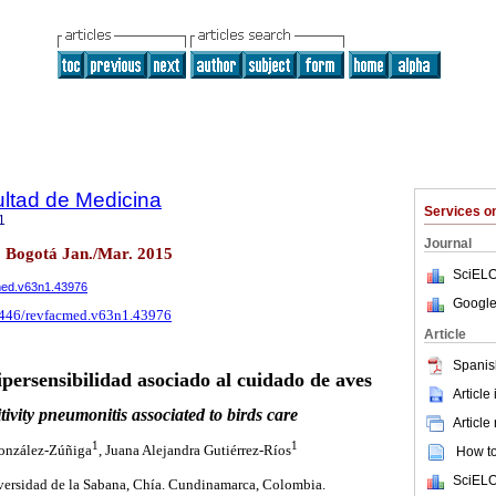
ultad de Medicina
Services 
1
Journal
1 Bogotá Jan./Mar. 2015
SciELO
cmed.v63n1.43976
Google
15446/revfacmed.v63n1.43976
Article
Spanis
persensibilidad asociado al cuidado de aves
Article
ivity pneumonitis associated to birds care
Article
1
1
onzález-Zúñiga
, Juana Alejandra Gutiérrez-Ríos
How to 
SciELO
ersidad de la Sabana, Chía. Cundinamarca, Colombia.