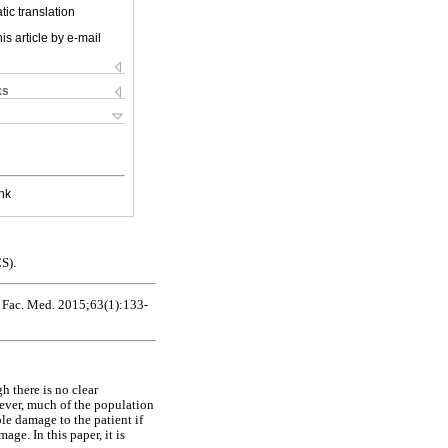
ic translation
is article by e-mail
ks
nk
S).
. Fac. Med. 2015;63(1):133-
h there is no clear
wever, much of the population
le damage to the patient if
age. In this paper, it is