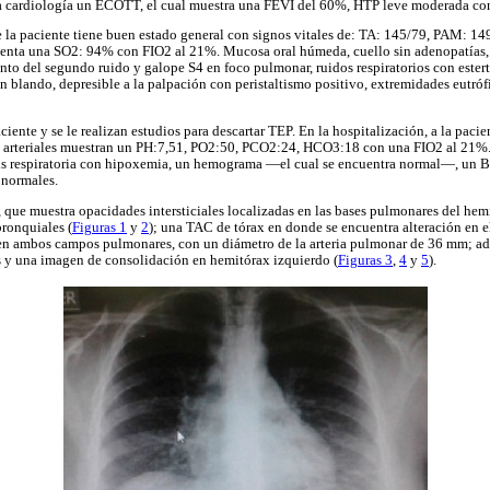
 a cardiología un ECOTT, el cual muestra una FEVI del 60%, HTP leve moderada con
e la paciente tiene buen estado general con signos vitales de: TA: 145/79, PAM: 1
esenta una SO2: 94% con FIO2 al 21%. Mucosa oral húmeda, cuello sin adenopatías, 
nto del segundo ruido y galope S4 en foco pulmonar, ruidos respiratorios con ester
lando, depresible a la palpación con peristaltismo positivo, extremidades eutróf
ciente y se le realizan estudios para descartar TEP. En la hospitalización, a la pacie
es arteriales muestran un PH:7,51, PO2:50, PCO2:24, HCO3:18 con una FIO2 al 21%.
is respiratoria con hipoxemia, un hemograma —el cual se encuentra normal—, un B
 normales.
x, que muestra opacidades intersticiales localizadas en las bases pulmonares del hem
ronquiales (
Figuras 1
y
2
); una TAC de tórax en donde se encuentra alteración en e
 en ambos campos pulmonares, con un diámetro de la arteria pulmonar de 36 mm; ad
s y una imagen de consolidación en hemitórax izquierdo (
Figuras 3
,
4
y
5
).