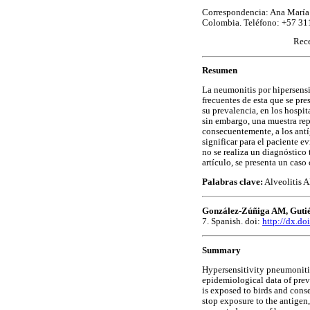
Correspondencia: Ana María
Colombia. Teléfono: +57 31
Rece
Resumen
La neumonitis por hipersensi
frecuentes de esta que se pr
su prevalencia, en los hospi
sin embargo, una muestra rep
consecuentemente, a los ant
significar para el paciente ev
no se realiza un diagnóstico
artículo, se presenta un caso
Palabras clave:
Alveolitis A
González-Zúñiga AM, Gutié
7. Spanish. doi:
http://dx.d
Summary
Hypersensitivity pneumonitis
epidemiological data of preva
is exposed to birds and conse
stop exposure to the antigen, 