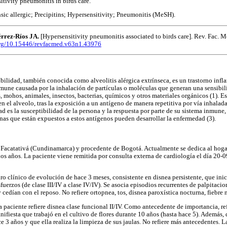
itivity pneumonitis in birds care.
nsic allergic; Precipitins; Hypersensitivity; Pneumonitis (MeSH).
rrez-Ríos JA.
[Hypersensitivity pneumonitis associated to birds care]. Rev. Fac. 
.org/10.15446/revfacmed.v63n1.43976
bilidad, también conocida como alveolitis alérgica extrínseca, es un trastorno infl
mune causada por la inhalación de partículas o moléculas que generan una sensibil
, mohos, animales, insectos, bacterias, químicos y otros materiales orgánicos (1). E
 el alveolo, tras la exposición a un antígeno de manera repetitiva por vía inhalad
dad es la susceptibilidad de la persona y la respuesta por parte de su sistema inmun
onas que están expuestos a estos antígenos pueden desarrollar la enfermedad (3).
 Facatativá (Cundinamarca) y procedente de Bogotá. Actualmente se dedica al hogar,
rios años. La paciente viene remitida por consulta externa de cardiología el día 20
ro clínico de evolución de hace 3 meses, consistente en disnea persistente, que in
uerzos (de clase III/IV a clase IV/IV). Se asocia episodios recurrentes de palpitacio
 cedían con el reposo. No refiere ortopnea, tos, disnea paroxística nocturna, fiebre n
la paciente refiere disnea clase funcional II/IV. Como antecedente de importancia, r
fiesta que trabajó en el cultivo de flores durante 10 años (hasta hace 5). Además, 
e 3 años y que ella realiza la limpieza de sus jaulas. No refiere más antecedentes. L