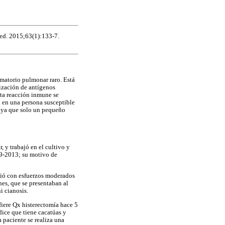
Med. 2015;63(1):133-7.
amatorio pulmonar raro. Está
ización de antígenos
sta reacción inmune se
a en una persona susceptible
e, ya que solo un pequeño
 y trabajó en el cultivo y
-09-2013; su motivo de
ició con esfuerzos moderados
nes, que se presentaban al
i cianosis.
efiere Qx histerectomía hace 5
dice que tiene cacatúas y
a paciente se realiza una