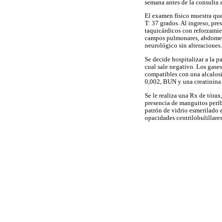
semana antes de la consulta
El examen físico muestra qu
T: 37 grados. Al ingreso, pr
taquicárdicos con reforzamie
campos pulmonares, abdomen b
neurológico sin alteraciones.
Se decide hospitalizar a la pa
cual sale negativo. Los gas
compatibles con una alcalos
0,002, BUN y una creatinina
Se le realiza una Rx de tóra
presencia de manguitos perib
patrón de vidrio esmerilado
opacidades centrilobulillare