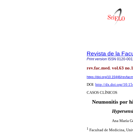
Revista de la Fac
Print version
ISSN
0120-001
rev.fac.med. vol.63 no.
https://doi.org/10.15446/revfa
DOI:
http://dx.doi.org/10.
CASOS CLÍNICOS
Neumonitis por hi
Hypersensit
Ana María G
1
Facultad de Medicina, Univ