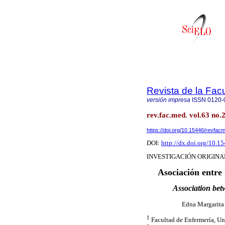
Revista de la Fac
versión impresa
ISSN
0120-
rev.fac.med. vol.63 no.
https://doi.org/10.15446/revfa
DOI:
http://dx.doi.org/10.
INVESTIGACIÓN ORIGINA
Asociación entre 
Association betw
Edna Margarit
1
Facultad de Enfermería, Un