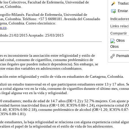
e los Colectivos, Facultad de Enfermería, Universidad de
Traduc
ias, Colombia.
Enviar 
gollo-Milanés. Facultad de Enfermería, Universidad de
ias, Colombia. Teléfono: +57 5 6698181. Avenida del Consulado
Indicadore
gena, Colombia. Correo electrónico:
Links rela
u.co
.
Compartir
ibido:21/02/2015 Aceptado: 25/03/2015
Otros
Otros
 es inconsistente la asociación entre religiosidad y estilo de
Permali
vidad coital, consumo de cigarrillos, consumo problemático de
cias ilegales que pueden inducir dependencia). Sin embargo, se
ntre estas dos variables en adolescentes colombianos.
ación entre religiosidad y estilo de vida en estudiantes de Cartagena, Colombia.
lizó un estudio transversal en el que participaron estudiantes entre 13 y 17 años. S
cia coital alguna vez en la vida, consumo de cigarrillos durante el último mes, con
ilegal alguna vez en la vida y religiosidad.
0 estudiantes; media de edad de 14.7 años (DE=1.2) y 52.7% mujeres. Con ajuste po
iosidad fueron inactividad física (OR=1.00; IC95% 0.80-1.24), experiencia coital 
=1.40; IC95% 0.90-2.18), consumo problemático de alcohol (OR=1.20; IC95% 0.87
IC95% 0.89-1.81).
de estudiantes, la baja religiosidad se relaciona con alguna experiencia coital algun
alúen el papel de la religiosidad en el estilo de vida de los adolescentes.