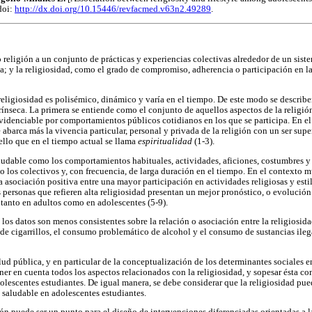
doi:
http://dx.doi.org/10.15446/revfacmed.v63n2.49289
.
 religión a un conjunto de prácticas y experiencias colectivas alrededor de un sist
a; y la religiosidad, como el grado de compromiso, adherencia o participación en la
religiosidad es polisémico, dinámico y varía en el tiempo. De este modo se describen
trínseca. La primera se entiende como el conjunto de aquellos aspectos de la religió
idenciable por comportamientos públicos cotidianos en los que se participa. En el
e abarca más la vivencia particular, personal y privada de la religión con un ser supe
ello que en el tiempo actual se llama
espiritualidad
(1-3).
aludable como los comportamientos habituales, actividades, aficiones, costumbres y p
o los colectivos y, con frecuencia, de larga duración en el tiempo. En el contexto m
 asociación positiva entre una mayor participación en actividades religiosas y esti
 personas que refieren alta religiosidad presentan un mejor pronóstico, o evolución 
tanto en adultos como en adolescentes (5-9).
los datos son menos consistentes sobre la relación o asociación entre la religiosidad 
 de cigarrillos, el consumo problemático de alcohol y el consumo de sustancias ile
lud pública, y en particular de la conceptualización de los determinantes sociales e
ner en cuenta todos los aspectos relacionados con la religiosidad, y sopesar ésta c
olescentes estudiantes. De igual manera, se debe considerar que la religiosidad pued
 saludable en adolescentes estudiantes.