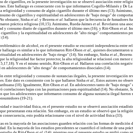
o de cigarrillos, en la presente investigación no se observó asociación entre relig
o mes. Este hallazgo es consecuente con lo que informaron Cogollo-Milanés y De L
ja religiosidad y consumo de algún cigarrillo durante el último mes (13). Asimismo
onsumo de cigarrillos y espiritualidad en adolescentes de "bajo riesgo" de comporta
 No obstante, Sinha
et al
. y Bezerra
et al
. hallaron que la frecuencia de fumadores f
rmaron práctica religiosa (10,15). Asimismo, Rueda-Jaimes
et al.
Revelaron una asoci
ad y consumo diario de cigarrillos durante el último mes (16); y Ritt-Olson
et al
. I
cigarrillos y la espiritualidad en adolescentes de "alto riesgo" comportamientos pr
 (14).
roblemático de alcohol, en el presente estudio se encontró independencia entre r
e hallazgo es similar a lo que informaron Ritt-Olson
et al.
, quienes documentaron un
ritualidad en adolescentes de "bajo riesgo" (14). Sin embargo, Sinha
et al.
, Bezerra
que la religiosidad fue factor protector, la alta religiosidad se relacionó con meno
5,17,18). Y en el mismo sentido, Ritt-Olson
et al.
Hallaron una correlación negati
d en adolescentes de "alto riesgo" de comportamientos disociales (14).
ón entre religiosidad y consumo de sustancias ilegales, la presente investigación r
bles. Este dato es consistente con lo que hallaron Sinha
et al.
, Estos autores no obser
arihuana (10). Igualmente, Ritt-Olson
et al
. En adolescentes tanto de "bajo riesgo" 
 correlaciones bajas con las puntuaciones para espiritualidad (14). No obstante, 
on que los adolescentes que informaron consumo de alguna sustancia ilegal fueron
consumidores (19-21).
sidad e inactividad física, en el presente estudio no se observó asociación estadíst
que presentaran esta relación. Sin embargo, en un estudio se observó que la religión
en consecuencia, esto podría relacionarse con el nivel de actividad física (33).
as en la mayoría de las asociaciones guarden relación con las formas de medición de 
idad. En la mayoría de los estudios precedentes se cuantificó el informe de una prácti
l estudio de Ritt-Olson
et al
. (14); mientras que el presente estudio se midió como u