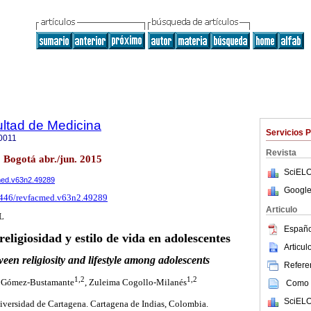
ultad de Medicina
Servicios 
0011
Revista
2 Bogotá abr./jun. 2015
SciELO
cmed.v63n2.49289
Google
15446/revfacmed.v63n2.49289
Articulo
L
Españo
religiosidad y estilo de vida en adolescentes
Articu
een religiosity and lifestyle among adolescents
Referen
1,2
1,2
a Gómez-Bustamante
, Zuleima Cogollo-Milanés
Como c
SciELO
iversidad de Cartagena. Cartagena de Indias, Colombia.