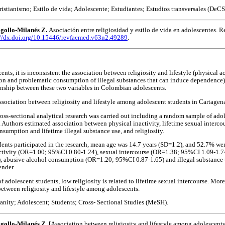
istianismo; Estilo de vida; Adolescente; Estudiantes; Estudios transversales (DeCS
ollo-Milanés Z.
Asociación entre religiosidad y estilo de vida en adolescentes. R
://dx.doi.org/10.15446/revfacmed.v63n2.49289
.
ts, it is inconsistent the association between religiosity and lifestyle (physical acti
n and problematic consumption of illegal substances that can induce dependence).
onship between these two variables in Colombian adolescents.
ssociation between religiosity and lifestyle among adolescent students in Cartage
oss-sectional analytical research was carried out including a random sample of ado
Authors estimated association between physical inactivity, lifetime sexual intercou
sumption and lifetime illegal substance use, and religiosity.
ents participated in the research, mean age was 14.7 years (SD=1.2), and 52.7% were
activity (OR=1.00; 95%CI 0.80-1.24), sexual intercourse (OR=1.38; 95%CI 1.09-1.7
, abusive alcohol consumption (OR=1.20; 95%CI 0.87-1.65) and illegal substance
ender.
f adolescent students, low religiosity is related to lifetime sexual intercourse. Mor
between religiosity and lifestyle among adolescents.
ianity; Adolescent; Students; Cross- Sectional Studies (MeSH).
ollo-Milanés Z.
[Association between religiosity and lifestyle among adolescents