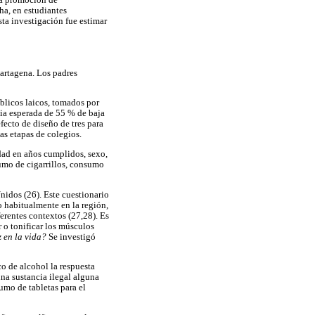
 la promoción de
ha, en estudiantes
sta investigación fue estimar
Cartagena. Los padres
blicos laicos, tomados por
cia esperada de 55 % de baja
fecto de diseño de tres para
as etapas de colegios.
dad en años cumplidos, sexo,
sumo de cigarrillos, consumo
nidos (26). Este cuestionario
o habitualmente en la región,
rentes contextos (27,28). Es
r o tonificar los músculos
 en la vida?
Se investigó
 de alcohol la respuesta
una sustancia ilegal alguna
sumo de tabletas para el