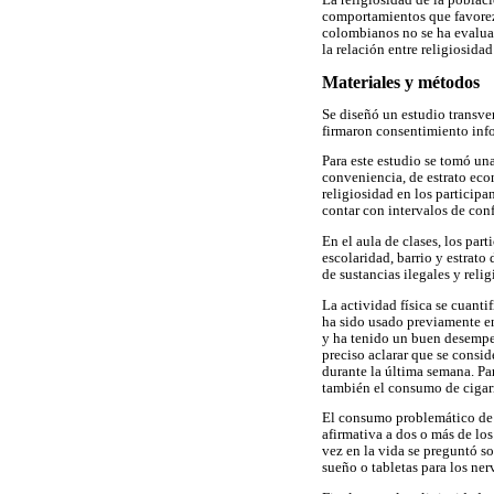
La religiosidad de la poblac
comportamientos que favorezca
colombianos no se ha evaluado
la relación entre religiosida
Materiales y métodos
Se diseñó un estudio transve
firmaron consentimiento info
Para este estudio se tomó un
conveniencia, de estrato eco
religiosidad en los participa
contar con intervalos de con
En el aula de clases, los pa
escolaridad, barrio y estrato
de sustancias ilegales y relig
La actividad física se cuant
ha sido usado previamente en
y ha tenido un buen desempe
preciso aclarar que se consid
durante la última semana. Pa
también el consumo de cigarr
El consumo problemático de 
afirmativa a dos o más de los
vez en la vida se preguntó so
sueño o tabletas para los nerv