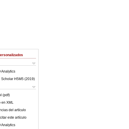
Personalizados
 Analytics
 Scholar H5M5 (
2019
)
l (pdf)
lo en XML
cias del artículo
itar este artículo
 Analytics