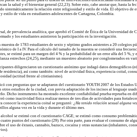
ión puede ser un punto para el diseño de intervenciones diferenciadas orientadas a
n la salud y el bienestar general (22,23). Sobre esto, cabe anotar que, hasta la fec
 sistemáticamente la relación entre religiosidad y estilo de vida. El objetivo de e
d y estilo de vida en estudiantes adolescentes de Cartagena, Colombia.
rsal, de prevalencia analítica, que aprobó el Comité de Ética de la Universidad de 
rmado y los estudiantes asintieron la participación en la investigación.
a muestra de 1783 estudiantes de sexto y séptimo grados asistentes a 20 colegios pú
nómico de I a IV. Para el cálculo del tamaño de la muestra se consideró una frecuen
ntes, se estimó para un margen del 4 % y la probabilidad de un error alfa del 5 %, y e
fianza estrechos (24,25), mediante un muestreo aleatorio por conglomerados en vari
rticipantes diligenciaron un cuestionario anónimo que indagó datos demográficos (e
 de residencia), así como también: nivel de actividad física, experiencia coital, con
iosidad (actitud frente al cristianismo).
ificó con preguntas que se adaptaron del cuestionario YOUTH 2007 de los Estados U
 otros estudios de la ciudad, con previa adaptación de los incisos al lenguaje usad
ño. Dicho instrumento ha mostrado excelente confiabilidad prueba-reprueba en dife
eró como inactividad física realizar menos de tres días de actividades para fortalece
ra conocer la experiencia coital se preguntó:
¿Ha tenido relación sexual alguna vez
illos alguna vez en la vida y durante el último mes.
alcohol se estimó con el cuestionario CAGE; se estimó como consumo problemático
 cuatro puntos del cuestionario (29). Por otra parte, para evaluar el consumo de alg
bre el uso de éxtasis, cannabis, bazuco, cocaína y otras sustancias (inhalantes, con
ios).