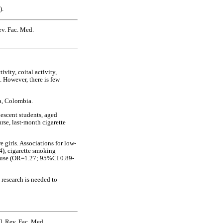
).
ev. Fac. Med.
vity, coital activity,
 However, there is few
na, Colombia.
lescent students, aged
rse, last-month cigarette
 girls. Associations for low-
4), cigarette smoking
 use (OR=1.27; 95%CI 0.89-
e research is needed to
]. Rev. Fac. Med.