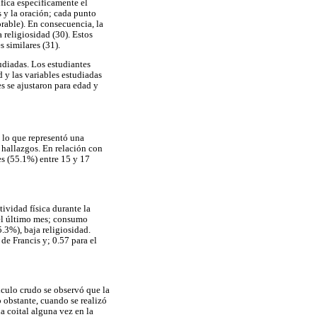
ifica específicamente el
s y la oración; cada punto
orable). En consecuencia, la
 religiosidad (30). Estos
 similares (31).
tudiadas. Los estudiantes
 y las variables estudiadas
s se ajustaron para edad y
 lo que representó una
 hallazgos. En relación con
es (55.1%) entre 15 y 17
ividad física durante la
 el último mes; consumo
.3%), baja religiosidad.
de Francis y; 0.57 para el
álculo crudo se observó que la
o obstante, cuando se realizó
ia coital alguna vez en la