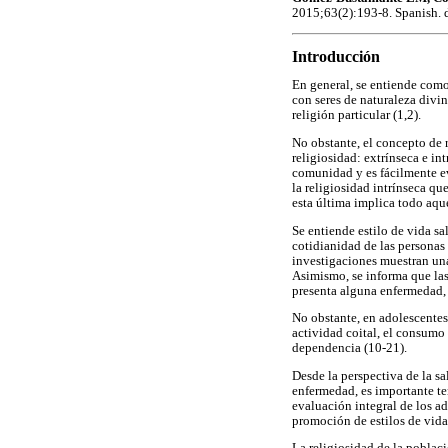
2015;63(2):193-8. Spanish. 
Introducción
En general, se entiende como
con seres de naturaleza divin
religión particular (1,2).
No obstante, el concepto de 
religiosidad: extrínseca e in
comunidad y es fácilmente ev
la religiosidad intrínseca qu
esta última implica todo aqu
Se entiende estilo de vida s
cotidianidad de las personas 
investigaciones muestran una
Asimismo, se informa que las
presenta alguna enfermedad, 
No obstante, en adolescentes 
actividad coital, el consumo
dependencia (10-21).
Desde la perspectiva de la sa
enfermedad, es importante te
evaluación integral de los ad
promoción de estilos de vida