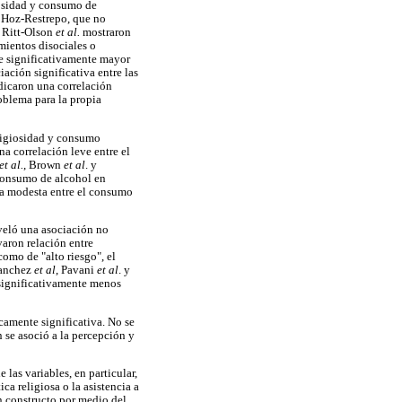
iosidad y consumo de
a Hoz-Restrepo, que no
, Ritt-Olson
et al.
mostraron
mientos disociales o
ue significativamente mayor
ación significativa entre las
ndicaron una correlación
oblema para la propia
eligiosidad y consumo
a correlación leve entre el
et al.
, Brown
et al
. y
r consumo de alcohol en
va modesta entre el consumo
eveló una asociación no
varon relación entre
como de "alto riesgo", el
Sanchez
et al
, Pavani
et al
. y
 significativamente menos
icamente significativa. No se
 se asoció a la percepción y
las variables, en particular,
ca religiosa o la asistencia a
n constructo por medio del