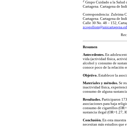
2
Grupo Cuidado a la Salud d
Cartagena. Cartagena de Ind
Correspondencia: Zuleima Co
Cartagena. Cartagena de Ind
Calle 30 No. 48 – 152, Carta
zcogollom@unicartagena.ed
Rec
Resumen
Antecedentes.
En adolescentes
vida (actividad física, acti
alcohol y consumo de sustan
conoce poco de la relación e
Objetivo.
Establecer la asoci
Materiales y métodos.
Se rea
inactividad física, experien
consumo de alguna sustancia 
Resultados.
Participaron 173
asociaciones para baja relig
consumo de cigarrillos (OR
sustancia ilegal (OR=1.27; 
Conclusión.
En esta muestra 
necesitan más estudios que ev