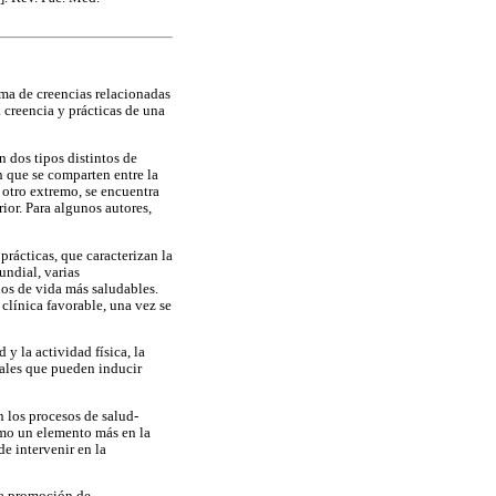
ema de creencias relacionadas
 creencia y prácticas de una
 dos tipos distintos de
n que se comparten entre la
 otro extremo, se encuentra
rior. Para algunos autores,
rácticas, que caracterizan la
undial, varias
los de vida más saludables.
clínica favorable, una vez se
y la actividad física, la
gales que pueden inducir
n los procesos de salud-
omo un elemento más en la
e intervenir en la