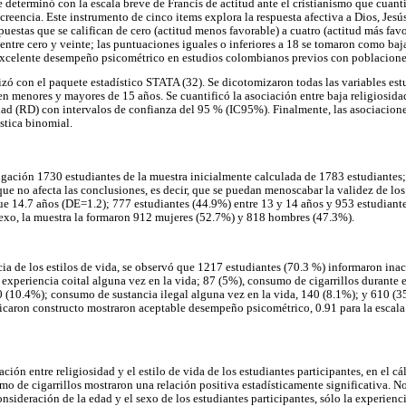
e determinó con la escala breve de Francis de actitud ante el cristianismo que cuant
reencia. Este instrumento de cinco items explora la respuesta afectiva a Dios, Jesú
uestas que se califican de cero (actitud menos favorable) a cuatro (actitud más fav
ntre cero y veinte; las puntuaciones iguales o inferiores a 18 se tomaron como baja
xcelente desempeño psicométrico en estudios colombianos previos con poblaciones
alizó con el paquete estadístico STATA (32). Se dicotomizaron todas las variables es
en menores y mayores de 15 años. Se cuantificó la asociación entre baja religiosidad
ad (RD) con intervalos de confianza del 95 % (IC95%). Finalmente, las asociacione
stica binomial.
tigación 1730 estudiantes de la muestra inicialmente calculada de 1783 estudiantes;
e no afecta las conclusiones, es decir, que se puedan menoscabar la validez de los
fue 14.7 años (DE=1.2); 777 estudiantes (44.9%) entre 13 y 14 años y 953 estudiant
sexo, la muestra la formaron 912 mujeres (52.7%) y 818 hombres (47.3%).
ia de los estilos de vida, se observó que 1217 estudiantes (70.3 %) informaron inact
experiencia coital alguna vez en la vida; 87 (5%), consumo de cigarrillos durante
 (10.4%); consumo de sustancia ilegal alguna vez en la vida, 140 (8.1%); y 610 (35
ficaron constructo mostraron aceptable desempeño psicométrico, 0.91 para la escala 
ación entre religiosidad y el estilo de vida de los estudiantes participantes, en el c
mo de cigarrillos mostraron una relación positiva estadísticamente significativa. N
consideración de la edad y el sexo de los estudiantes participantes, sólo la experienc