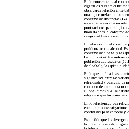
En lo concerniente al consum
cigarrillos durante el últim
observaron relación entre ba
una baja correlación entre c
consumo de sustancias (14).
en adolescentes que no info
puntuaciones para religiosid
modesta entre el consumo de 
integridad física y emocional
En relación con el consumo p
problemático de alcohol. Est
consumo de alcohol y la espi
Galduroz
et al
. Encontraron 
población adolescentes (10,1
de alcohol y la espiritualida
En lo que atañe a la asociaci
significativa entre las varia
religiosidad y consumo de m
consumo de marihuana mostró
Rueda-Jaimes
et al
. Mostrar
religiosos que los pares no 
En lo relacionado con religio
encontraron investigaciones 
control del peso corporal y, 
Es posible que las divergenci
la cuantificación de religios
la iglesia, con excepción de