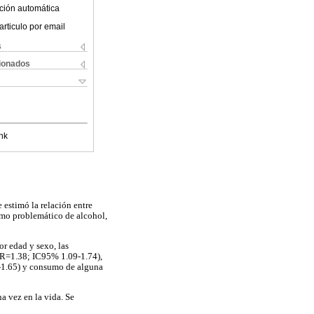
ción automática
articulo por email
s
cionados
nk
e estimó la relación entre
sumo problemático de alcohol,
r edad y sexo, las
(OR=1.38; IC95% 1.09-1.74),
-1.65) y consumo de alguna
a vez en la vida. Se