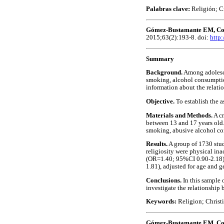
Palabras clave:
Religión; Cr
Gómez-Bustamante EM, Cog
2015;63(2):193-8. doi:
http
Summary
Background.
Among adolescen
smoking, alcohol consumptio
information about the relati
Objective.
To establish the a
Materials and Methods.
A cr
between 13 and 17 years old. 
smoking, abusive alcohol con
Results.
A group of 1730 stud
religiosity were physical in
(OR=1.40; 95%CI 0.90-2.18)
1.81), adjusted for age and g
Conclusions.
In this sample o
investigate the relationship 
Keywords:
Religion; Christ
Gómez-Bustamante EM, Cog