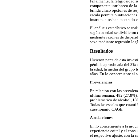
Finalmente, la religiosidad s
componente intrínseco de la c
brinda cinco opciones de resp
escala permite puntuaciones e
instrumentos han mostrado e
El análisis estadístico se re
según su edad se dividieron 
mediante razones de disparid
sexo mediante regresión logí
Resultados
Hicieron parte de esta inves
pérdida aproximada del 3% qu
la edad, la media del grupo 
años. En lo concerniente al 
Prevalencias
En relación con las prevalenc
última semana; 482 (27.8%), 
problemático de alcohol, 180
Todas las escalas que cuanti
cuestionario CAGE.
Asociaciones
En lo concerniente a la asoci
experiencia coital y el consu
el respectivo ajuste, con la 