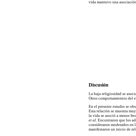
vida mantuvo una asociación 
Discusión
La baja religiosidad se asoc
Otros comportamientos del es
En el presente estudio se obs
Esta relación se muestra muy
la vida se asoció a menor fr
et al
. Encontraron que los a
consideraron moderados en la
manifestaron un inicio de re