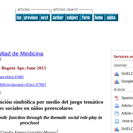
ultad de Medicina
Services 
1
Journal
2 Bogotá Apr./June 2015
SciELO
cmed.v63n2.47983
Google
15446/revfacmed.v63n2.47983
Article
L
Spanis
nción simbólica por medio del juego temático
Article
es sociales en niños preescolares
Article
lic function through the thematic social role-play in
How to 
preschool
SciELO
1
Claudia Ximena González-Moreno