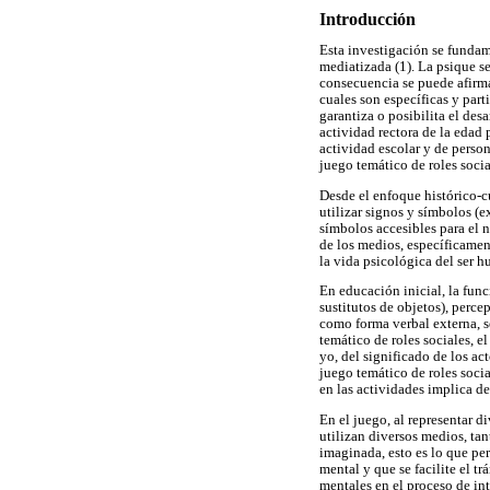
Introducción
Esta investigación se fundame
mediatizada (1). La psique se
consecuencia se puede afirmar
cuales son específicas y part
garantiza o posibilita el de
actividad rectora de la edad 
actividad escolar y de person
juego temático de roles socia
Desde el enfoque histórico-cu
utilizar signos y símbolos (e
símbolos accesibles para el n
de los medios, específicamen
la vida psicológica del ser h
En educación inicial, la func
sustitutos de objetos), perce
como forma verbal externa, se
temático de roles sociales, 
yo, del significado de los act
juego temático de roles socia
en las actividades implica de
En el juego, al representar di
utilizan diversos medios, tan
imaginada, esto es lo que per
mental y que se facilite el t
mentales en el proceso de int