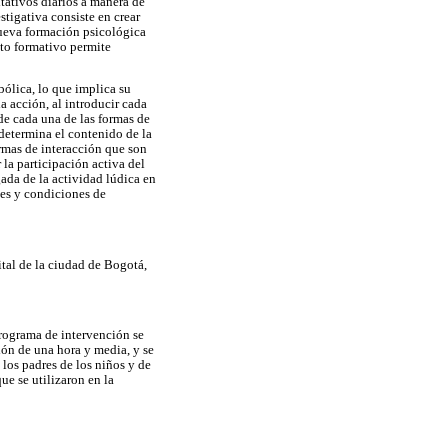
itativos diarios a manera de
stigativa consiste en crear
nueva formación psicológica
nto formativo permite
bólica, lo que implica su
a acción, al introducir cada
de cada una de las formas de
 determina el contenido de la
ormas de interacción que son
 la participación activa del
ada de la actividad lúdica en
ades y condiciones de
ital de la ciudad de Bogotá,
programa de intervención se
ión de una hora y media, y se
 los padres de los niños y de
e se utilizaron en la