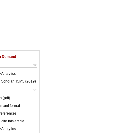
on Demand
 Analytics
 Scholar H5M5 (
2019
)
h (pdf)
 in xml format
 references
cite this article
 Analytics