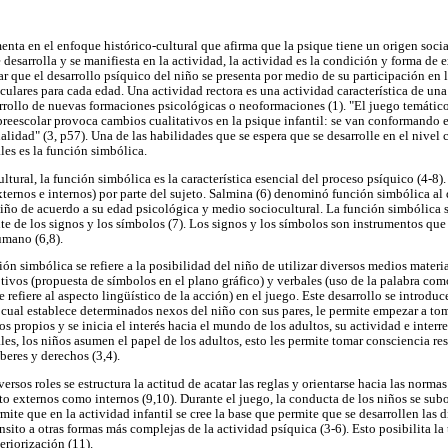
nta en el enfoque histórico-cultural que afirma que la psique tiene un origen socia
 desarrolla y se manifiesta en la actividad, la actividad es la condición y forma de e
 que el desarrollo psíquico del niño se presenta por medio de su participación en la
iculares para cada edad. Una actividad rectora es una actividad característica de una 
sarrollo de nuevas formaciones psicológicas o neoformaciones (1). "El juego temátic
preescolar provoca cambios cualitativos en la psique infantil: se van conformando en
alidad" (3, p57). Una de las habilidades que se espera que se desarrolle en el nivel 
les es la función simbólica.
ltural, la función simbólica es la característica esencial del proceso psíquico (4-8)
xternos e internos) por parte del sujeto. Salmina (6) denominó función simbólica al
iño de acuerdo a su edad psicológica y medio sociocultural. La función simbólica se
te de los signos y los símbolos (7). Los signos y los símbolos son instrumentos qu
umano (6,8).
ión simbólica se refiere a la posibilidad del niño de utilizar diversos medios mater
ptivos (propuesta de símbolos en el plano gráfico) y verbales (uso de la palabra com
 refiere al aspecto lingüístico de la acción) en el juego. Este desarrollo se introduc
el cual establece determinados nexos del niño con sus pares, le permite empezar a to
os propios y se inicia el interés hacia el mundo de los adultos, su actividad e interr
les, los niños asumen el papel de los adultos, esto les permite tomar consciencia re
beres y derechos (3,4).
versos roles se estructura la actitud de acatar las reglas y orientarse hacia las normas
to externos como internos (9,10). Durante el juego, la conducta de los niños se subo
mite que en la actividad infantil se cree la base que permite que se desarrollen las d
ránsito a otras formas más complejas de la actividad psíquica (3-6). Esto posibilita l
eriorización (11).