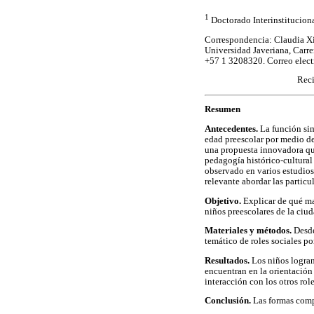
1
Doctorado Interinstitucion
Correspondencia: Claudia X
Universidad Javeriana, Carre
+57 1 3208320. Correo elec
Reci
Resumen
Antecedentes.
La función si
edad preescolar por medio de
una propuesta innovadora que
pedagogía histórico-cultural
observado en varios estudios 
relevante abordar las particu
Objetivo.
Explicar de qué ma
niños preescolares de la ciu
Materiales y métodos.
Desde
temático de roles sociales p
Resultados.
Los niños logran
encuentran en la orientación 
interacción con los otros role
Conclusión.
Las formas compl