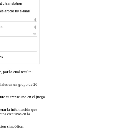
ic translation
is article by e-mail
ks
nk
, por lo cual resulta
ciales en un grupo de 20
nte su transcurso en el juego
derar la información que
ctos creativos en la
ción simbólica.