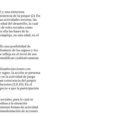
l y una estructura
xistencia de la psique (2). En
s actividades rectoras, las
edad del desarrollo, la cual
o de roles sociales como
 ella las bases de la
complejo, en esta edad, en el
. Es una posibilidad de
 dominio de los signos y los
 refleja en el nivel de uso
e modifican cualitativamente
ializados (acciones con
o signo, la acción se presenta
e en la actividad de juego
mar consciencia del propio
elaciones (3,9,10). En el
specto a que la participación
 sociales, para lo cual se
rdina a la situación
istintas formas de actividad
a transformación de acciones