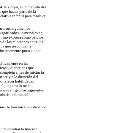
4,10). Aquí, el contenido del
s que hacen parte de la
iativa infantil para resolver
raen sus argumentos
significados universales de
el niño expresa cómo percibe
de las relaciones entre las
ivos que responden a
s internamente poco a poco
máticamente en las
icos y didácticos que
compleja antes de iniciar la
ente y a la duración del
fortalecer habilidades
 el juego es lo más
es que surgen los siguientes
oducir la formación
rmar la función simbólica por
ende estudiar la función