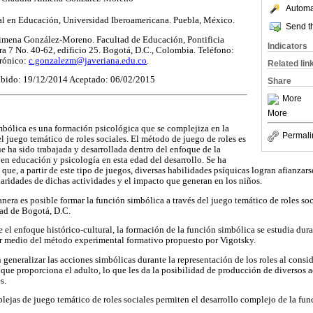
Automat
al en Educación, Universidad Iberoamericana. Puebla, México.
Send th
imena González-Moreno. Facultad de Educación, Pontificia
Indicators
ra 7 No. 40-62, edificio 25. Bogotá, D.C., Colombia. Teléfono:
trónico:
c.gonzalezm@javeriana.edu.co
.
Related lin
bido: 19/12/2014 Aceptado: 06/02/2015
Share
More
More
mbólica es una formación psicológica que se complejiza en la
Permali
l juego temático de roles sociales. El método de juego de roles es
 ha sido trabajada y desarrollada dentro del enfoque de la
 en educación y psicología en esta edad del desarrollo. Se ha
que, a partir de este tipo de juegos, diversas habilidades psíquicas logran afianzarse
laridades de dichas actividades y el impacto que generan en los niños.
nera es posible formar la función simbólica a través del juego temático de roles so
dad de Bogotá, D.C.
 el enfoque histórico-cultural, la formación de la función simbólica se estudia dura
or medio del método experimental formativo propuesto por Vigotsky.
 generalizar las acciones simbólicas durante la representación de los roles al consi
que proporciona el adulto, lo que les da la posibilidad de producción de diversos a
s.
ejas de juego temático de roles sociales permiten el desarrollo complejo de la fun