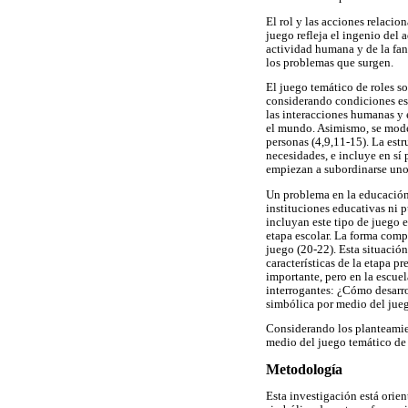
El rol y las acciones relaci
juego refleja el ingenio del 
actividad humana y de la fant
los problemas que surgen.
El juego temático de roles s
considerando condiciones espe
las interacciones humanas y 
el mundo. Asimismo, se model
personas (4,9,11-15). La estr
necesidades, e incluye en sí
empiezan a subordinarse unos
Un problema en la educación 
instituciones educativas ni
incluyan este tipo de juego e
etapa escolar. La forma comp
juego (20-22). Esta situación
características de la etapa p
importante, pero en la escuel
interrogantes: ¿Cómo desarro
simbólica por medio del jueg
Considerando los planteamien
medio del juego temático de 
Metodología
Esta investigación está orie