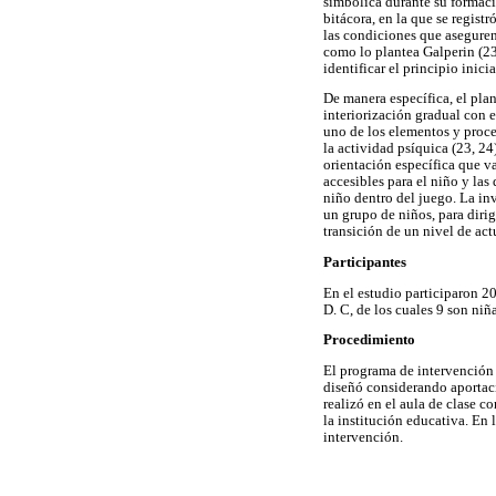
simbólica durante su formació
bitácora, en la que se regist
las condiciones que aseguren
como lo plantea Galperin (23
identificar el principio inici
De manera específica, el pla
interiorización gradual con e
uno de los elementos y proce
la actividad psíquica (23, 24
orientación específica que va
accesibles para el niño y las
niño dentro del juego. La in
un grupo de niños, para dirig
transición de un nivel de act
Participantes
En el estudio participaron 20
D. C, de los cuales 9 son ni
Procedimiento
El programa de intervención 
diseñó considerando aportaci
realizó en el aula de clase c
la institución educativa. En 
intervención.