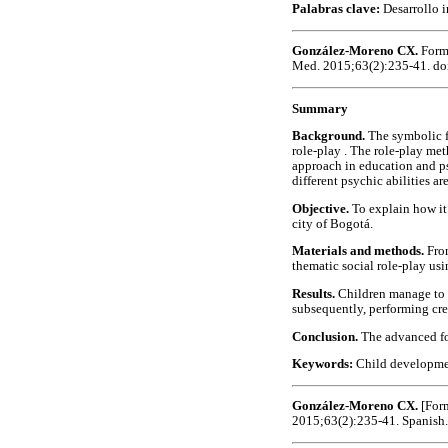
Palabras clave:
Desarrollo i
González-Moreno CX.
Forma
Med. 2015;63(2):235-41. do
Summary
Background.
The symbolic f
role-play . The role-play me
approach in education and ps
different psychic abilities ar
Objective.
To explain how it
city of Bogotá.
Materials and methods.
Fro
thematic social role-play us
Results.
Children manage to 
subsequently, performing crea
Conclusion.
The advanced fo
Keywords:
Child developmen
González-Moreno CX.
[Form
2015;63(2):235-41. Spanish.