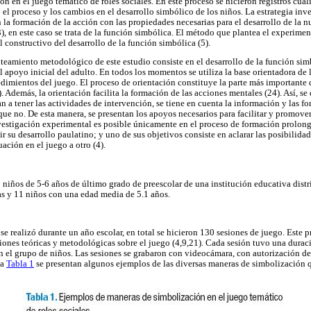
n en el juego temático de roles sociales. En este proceso se hicieron registros cual
ró el proceso y los cambios en el desarrollo simbólico de los niños. La estrategia inve
 la formación de la acción con las propiedades necesarias para el desarrollo de la 
), en este caso se trata de la función simbólica. El método que plantea el experime
al constructivo del desarrollo de la función simbólica (5).
nteamiento metodológico de este estudio consiste en el desarrollo de la función sim
l apoyo inicial del adulto. En todos los momentos se utiliza la base orientadora de l
dimientos del juego. El proceso de orientación constituye la parte más importante 
). Además, la orientación facilita la formación de las acciones mentales (24). Así, se
n a tener las actividades de intervención, se tiene en cuenta la información y las f
 que no. De esta manera, se presentan los apoyos necesarios para facilitar y promover
vestigación experimental es posible únicamente en el proceso de formación prolong
ir su desarrollo paulatino; y uno de sus objetivos consiste en aclarar las posibilid
uación en el juego a otro (4).
 niños de 5-6 años de último grado de preescolar de una institución educativa distr
ñas y 11 niños con una edad media de 5.1 años.
se realizó durante un año escolar, en total se hicieron 130 sesiones de juego. Este 
ones teóricas y metodológicas sobre el juego (4,9,21). Cada sesión tuvo una durac
on el grupo de niños. Las sesiones se grabaron con videocámara, con autorización de
la
Tabla 1
se presentan algunos ejemplos de las diversas maneras de simbolización qu