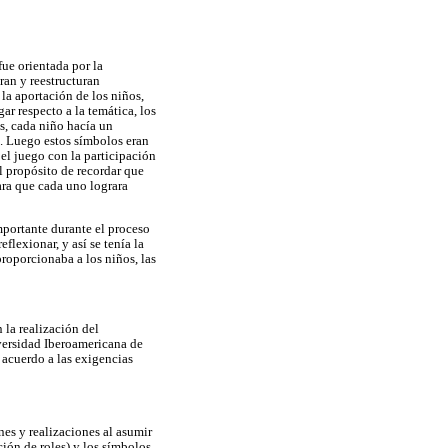
ue orientada por la
ran y reestructuran
 la aportación de los niños,
ar respecto a la temática, los
és, cada niño hacía un
a. Luego estos símbolos eran
el juego con la participación
l propósito de recordar que
ara que cada uno lograra
mportante durante el proceso
flexionar, y así se tenía la
roporcionaba a los niños, las
 la realización del
versidad Iberoamericana de
 acuerdo a las exigencias
nes y realizaciones al asumir
ación de roles) y los símbolos.