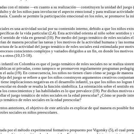
onadas con el mismo —en cuanto a su realización— constituyen la unidad del juego (
adulto y de los niños para involucrar el aspecto emocional y para realizar actividade
asía. Cuando se permite la participación emocional en los roles, se promueve la inic
ociales es una actividad social por su contenido interno, debido a que los niños ext
cíficas de la vida particular (2,4). Esta actividad orienta al niño sobre sentidos y 
el sentido de vida en general (10). Por medio del juego temático de roles sociales 
an de manera peculiar las tareas y los motivos de la actividad humana y las normas 
uctura de la actividad del juego temático de roles sociales está estimulada por mot
 procesos conscientes complejos y variados dirigidos a un fin, en donde los motivo
 a otros (10,15-18).
infantil en Colombia es que el juego temático de roles sociales no se realiza siste
 públicas ni privadas, como tampoco se promueven regularmente programas pedagóg
n el aula (19). En consecuencia, los niños no tienen claro cómo se juega de manera 
leja del juego se refiere a que los niños construyen argumentos creativos conjuntam
 tiene implicaciones negativas en el desarrollo infantil, ya que los niños no logran 
reescolar en donde se resalta la función simbólica. La orientación sobre el sentido en
a los conocimientos y las habilidades es lo que prevalece (19). Por dichos motivos 
llar el juego temático de roles sociales en la edad preescolar? ¿Cómo se puede intr
o temático de roles sociales en la edad preescolar?
tos anteriores, el objetivo de este artículo es explicar de qué manera es posible fo
roles sociales en niños preescolares.
ntada por el método experimental formativo propuesto por Vigotsky (5), el cual pret