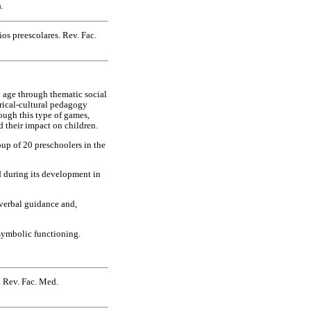
.
os preescolares. Rev. Fac.
 age through thematic social
rical-cultural pedagogy
ough this type of games,
nd their impact on children.
oup of 20 preschoolers in the
d during its development in
 verbal guidance and,
symbolic functioning.
. Rev. Fac. Med.