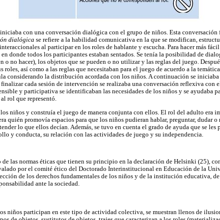
iniciaba con una conversación dialógica con el grupo de niños. Esta conversación f
ón dialógica
se refiere a la habilidad comunicativa en la que se modifican, estructu
teraccionales al participar en los roles de hablante y escucha. Para hacer más fácil
o en donde todos los participantes estaban sentados. Se tenía la posibilidad de dialog
n o no hacer), los objetos que se pueden o no utilizar y las reglas del juego. Despu
 roles, así como a las reglas que necesitaban para el juego de acuerdo a la temátic
ula considerando la distribución acordada con los niños. A continuación se iniciaba 
 finalizar cada sesión de intervención se realizaba una conversación reflexiva con e
ensible y participativa se identificaban las necesidades de los niños y se ayudaba p
 al rol que representó.
los niños y construía el juego de manera conjunta con ellos. El rol del adulto era i
ra quién promovía espacios para que los niños pudieran hablar, preguntar, dudar o re
tender lo que ellos decían. Además, se tuvo en cuenta el grado de ayuda que se les p
ollo y conducta, su relación con las actividades de juego y su independencia.
o de las normas éticas que tienen su principio en la declaración de Helsinki (25), con
alado por el comité ético del Doctorado Interinstitucional en Educación de la Uni
tección de los derechos fundamentales de los niños y de la institución educativa, de
sponsabilidad ante la sociedad.
s niños participan en este tipo de actividad colectiva, se muestran llenos de ilusio
tipos de objetos, sustitutos de objetos, trajes que caracterizan a los roles (materializ