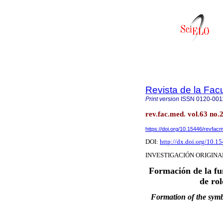
Revista de la Fac
Print version
ISSN
0120-001
rev.fac.med. vol.63 no.
https://doi.org/10.15446/revfa
DOI:
http://dx.doi.org/10.
INVESTIGACIÓN ORIGINA
Formación de la fu
de rol
Formation of the symbo