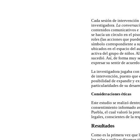
Cada sesión de intervención 
investigadora.
La conversaci
contenidos comunicativos e in
se hacía un círculo en el pis
roles (las acciones que puede
símbolo correspondiente a sus
ubicados en el espacio del a
activa del grupo de niños. Al
sucedió. Así, de forma muy s
expresar su sentir de acuerdo
La investigadora jugaba con 
de intervención, puesto que e
posibilidad de expandir y ex
particularidades de su desarr
Consideraciones éticas
Este estudio se realizó dentr
consentimiento informado av
Puebla, el cual valoró la pro
legales, conscientes de la re
Resultados
Como es la primera vez que lo
los roles y utilizar diversos 