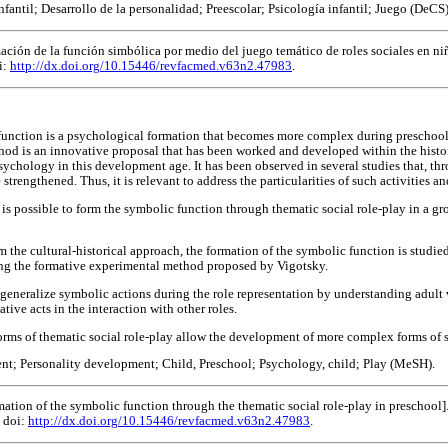
nfantil; Desarrollo de la personalidad; Preescolar; Psicología infantil; Juego (DeCS)
ción de la función simbólica por medio del juego temático de roles sociales en niñ
i:
http://dx.doi.org/10.15446/revfacmed.v63n2.47983
.
unction is a psychological formation that becomes more complex during preschool
thod is an innovative proposal that has been worked and developed within the histo
ychology in this development age. It has been observed in several studies that, thr
e strengthened. Thus, it is relevant to address the particularities of such activities a
 is possible to form the symbolic function through thematic social role-play in a gr
m the cultural-historical approach, the formation of the symbolic function is studie
ing the formative experimental method proposed by Vigotsky.
generalize symbolic actions during the role representation by understanding adult
tive acts in the interaction with other roles.
rms of thematic social role-play allow the development of more complex forms of 
t; Personality development; Child, Preschool; Psychology, child; Play (MeSH).
ation of the symbolic function through the thematic social role-play in preschool]
 doi:
http://dx.doi.org/10.15446/revfacmed.v63n2.47983
.