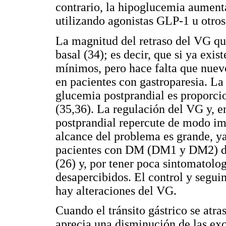
contrario, la hipoglucemia aumenta
utilizando agonistas GLP-1 u otros
La magnitud del retraso del VG q
basal (34); es decir, que si ya exi
mínimos, pero hace falta que nuevo
en pacientes con gastroparesia. L
glucemia postprandial es proporci
(35,36). La regulación del VG y, e
postprandial repercute de modo im
alcance del problema es grande, ya
pacientes con DM (DM1 y DM2) de 
(26) y, por tener poca sintomatolog
desapercibidos. El control y segu
hay alteraciones del VG.
Cuando el tránsito gástrico se atras
aprecia una disminución de las exc