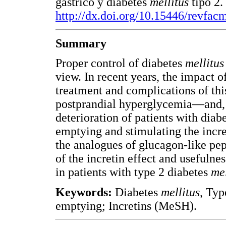
gástrico y diabetes
mellitus
tipo 2.
http://dx.doi.org/10.15446/revfa
Summary
Proper control of diabetes
mellitus
view. In recent years, the impact o
treatment and complications of thi
postprandial hyperglycemia—and, th
deterioration of patients with dia
emptying and stimulating the incre
the analogues of glucagon-like pept
of the incretin effect and usefuln
in patients with type 2 diabetes
mel
Keywords:
Diabetes
mellitus
, Typ
emptying; Incretins (MeSH).