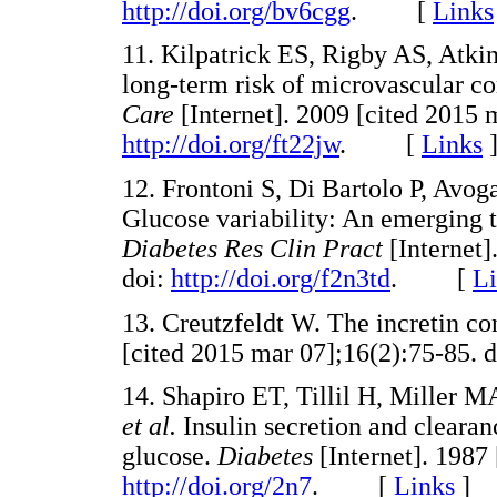
http://doi.org/bv6cgg
. [
Links
11. Kilpatrick ES, Rigby AS, Atkin
long-term risk of microvascular co
Care
[Internet]. 2009 [cited 2015 
http://doi.org/ft22jw
. [
Links
12. Frontoni S, Di Bartolo P, Avoga
Glucose variability: An emerging ta
Diabetes Res Clin Pract
[Internet]
doi:
http://doi.org/f2n3td
. [
Li
13. Creutzfeldt W. The incretin co
[cited 2015 mar 07];16(2):75-85. 
14. Shapiro ET, Tillil H, Miller 
et al.
Insulin secretion and clearan
glucose.
Diabetes
[Internet]. 1987
http://doi.org/2n7
. [
Links
]