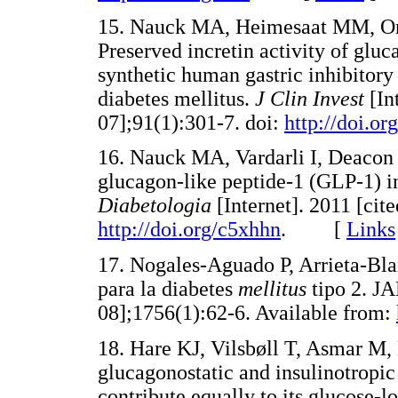
15. Nauck MA, Heimesaat MM, Orsk
Preserved incretin activity of gluc
synthetic human gastric inhibitory
diabetes mellitus.
J Clin Invest
[In
07];91(1):301-7. doi:
http://doi.or
16. Nauck MA, Vardarli I, Deacon C
glucagon-like peptide-1 (GLP-1) in
Diabetologia
[Internet]. 2011 [cit
http://doi.org/c5xhhn
. [
Links
17. Nogales-Aguado P, Arrieta-Blan
para la diabetes
mellitus
tipo 2. JA
08];1756(1):62-6. Available from:
18. Hare KJ, Vilsbøll T, Asmar M,
glucagonostatic and insulinotropic
contribute equally to its glucose-