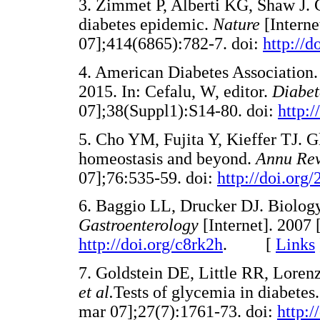
3. Zimmet P, Alberti KG, Shaw J. G
diabetes epidemic.
Nature
[Interne
07];414(6865):782-7. doi:
http://d
4. American Diabetes Association. 
2015. In: Cefalu, W, editor.
Diabet
07];38(Suppl1):S14-80. doi:
http:/
5. Cho YM, Fujita Y, Kieffer TJ. G
homeostasis and beyond.
Annu Rev
07];76:535-59. doi:
http://doi.org/
6. Baggio LL, Drucker DJ. Biology
Gastroenterology
[Internet]. 2007 
http://doi.org/c8rk2h
. [
Links
7. Goldstein DE, Little RR, Lore
et al.
Tests of glycemia in diabetes
mar 07];27(7):1761-73. doi:
http:/