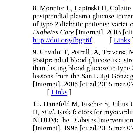
8. Monnier L, Lapinski H, Colette 
postprandial plasma glucose incre
of type 2 diabetic patients: variat
Diabetes Care
[Internet]. 2003 [ci
http://doi.org/fbgp6f
. [
Links
9. Cavalot F, Petrelli A, Travers
Postprandial blood glucose is a str
than fasting blood glucose in type 
lessons from the San Luigi Gonza
[Internet]. 2006 [cited 2015 mar 0
[
Links
]
10. Hanefeld M, Fischer S, Julius
H,
et al.
Risk factors for myocardia
NIDDM: the Diabetes Intervention
[Internet]. 1996 [cited 2015 mar 0