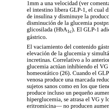
1mm a una velocidad (ver comentar
el intestino libera GLP-1, el cual 
de insulina y disminuye la producc
disminución de la glucemia postpr
glicosilada (HbA
). El GLP-1 ad
1c
gástrico.
El vaciamiento del contenido gástr
elevación de la glucemia y simult
incretinas. Correlativo a lo anterio
glucemia actúan inhibiendo el VG y
homeostático (26). Cuando el GLP
venosa produce una marcada reducc
sujetos sanos como en los que tie
produce incluso un pequeño aumen
hiperglucemia, se atrasa el VG y 
eritromicina— no producen aumento 