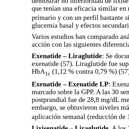
demostrar no inferioridad de lixis
que tenían una eficacia similar e
primario y con un perfil bastante 
glucemia basal y efectos secundari
Varios estudios han comparado aná
acción con las siguientes diferenci
Exenatide – Liraglutide
: Se doc
exenatide (57). Liraglutide fue sup
HbA
(1,12 % contra 0,79 %) (57)
1c
Exenatide – Exenatide LP
: Exena
marcado sobre la GPP. A las 30 sem
postprandial fue de 28,8 mg/dL me
embargo, se obtuvieron niveles m
aplicación semanal (reducción de 
Lixisenatide – Liraglutide
. A los