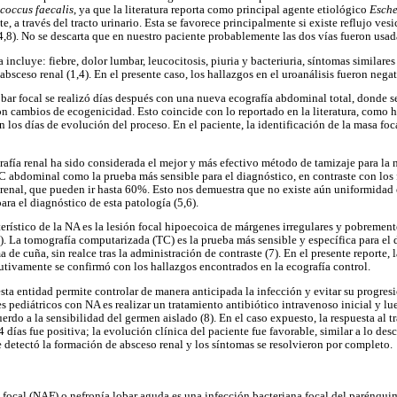
coccus faecalis
, ya que la literatura reporta como principal agente etiológico
Esche
e, a través del tracto urinario. Esta se favorece principalmente si existe reflujo ves
,8). No se descarta que en nuestro paciente probablemente las dos vías fueron usada
a incluye: fiebre, dolor lumbar, leucocitosis, piuria y bacteriuria, síntomas similare
 absceso renal (1,4). En el presente caso, los hallazgos en el uroanálisis fueron negat
obar focal se realizó días después con una nueva ecografía abdominal total, donde 
on cambios de ecogenicidad. Esto coincide con lo reportado en la literatura, como h
 los días de evolución del proceso. En el paciente, la identificación de la masa foca
rafía renal ha sido considerada el mejor y más efectivo método de tamizaje para la n
AC abdominal como la prueba más sensible para el diagnóstico, en contraste con los 
 renal, que pueden ir hasta 60%. Esto nos demuestra que no existe aún uniformidad
a el diagnóstico de esta patología (5,6).
erístico de la NA es la lesión focal hipoecoica de márgenes irregulares y pobrement
5). La tomografía computarizada (TC) es la prueba más sensible y específica para el
a de cuña, sin realce tras la administración de contraste (7). En el presente reporte,
tivamente se confirmó con los hallazgos encontrados en la ecografía control.
sta entidad permite controlar de manera anticipada la infección y evitar su progresi
 pediátricos con NA es realizar un tratamiento antibiótico intravenoso inicial y lu
erdo a la sensibilidad del germen aislado (8). En el caso expuesto, la respuesta al 
ías fue positiva; la evolución clínica del paciente fue favorable, similar a lo descri
 detectó la formación de absceso renal y los síntomas se resolvieron por completo.
a focal (NAF) o nefronía lobar aguda es una infección bacteriana focal del parénqui