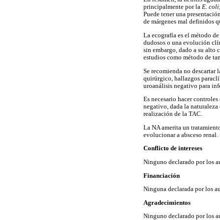
principalmente por la
E. coli
Puede tener una presentación 
de márgenes mal definidos qu
La ecografía es el método de
dudosos o una evolución clín
sin embargo, dado a su alto c
estudios como método de tam
Se recomienda no descartar l
quirúrgico, hallazgos paracl
uroanálisis negativo para inf
Es necesario hacer controles
negativo, dada la naturaleza
realización de la TAC.
La NA amerita un tratamiento
evolucionar a absceso renal.
Conflicto de intereses
Ninguno declarado por los au
Financiación
Ninguna declarada por los au
Agradecimientos
Ninguno declarado por los au