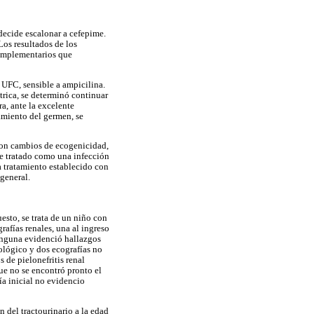
 decide escalonar a cefepime.
Los resultados de los
complementarios que
UFC, sensible a ampicilina.
trica, se determinó continuar
ra, ante la excelente
lamiento del germen, se
 con cambios de ecogenicidad,
fue tratado como una infección
a tratamiento establecido con
general.
esto, se trata de un niño con
rafías renales, una al ingreso
 Ninguna evidenció hallazgos
tológico y dos ecografías no
 de pielonefritis renal
que no se encontró pronto el
fía inicial no evidencio
 del tractourinario a la edad