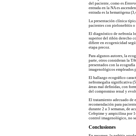
del paciente, como es
Entero
entrada en la NA es ascendent
entrada es la hematógena (3,4
La presentación clínica típic
pacientes con pielonefritis o
El diagnóstico de nefronía l
superior del riñón derecho c
difiere en ecogenicidad según
etapa precoz.
Para algunos autores, la ecog
parte, otros consideran la T
presentados con la ecografía
imagenológicos empleados par
El hallazgo ecográfico caract
nefromegalia significativa (
áreas mal definidas, con form
del compromiso renal y evolu
El tratamiento adecuado de e
recomendación para pacientes
durante 2 a 3 semanas, de acu
Cefepime y ampicilina por 14 d
control imagenológico, no se
Conclusiones
En resumen, la nefritis agud