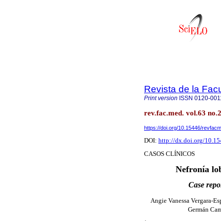
Revista de la Fac
Print version
ISSN
0120-001
rev.fac.med. vol.63 no.
https://doi.org/10.15446/revfa
DOI:
http://dx.doi.org/10.
CASOS CLÍNICOS
Nefronía lo
Case repor
Angie Vanessa Vergara-Esp
Germán Ca