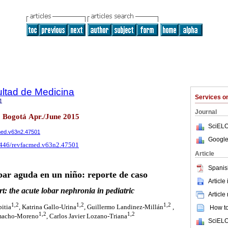
ultad de Medicina
Services 
1
Journal
2 Bogotá Apr./June 2015
SciELO
cmed.v63n2.47501
Google
15446/revfacmed.v63n2.47501
Article
Spanis
bar aguda en un niño: reporte de caso
Article
t: the acute lobar nephronia in pediatric
Article
1,2
1,2
1,2
itia
, Katrina Gallo-Urina
, Guillermo Landinez-Millán
,
How to 
1,2
1,2
macho-Moreno
, Carlos Javier Lozano-Triana
SciELO