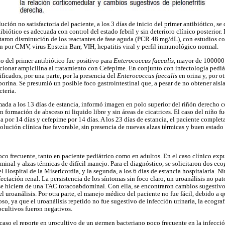
ución no satisfactoria del paciente, a los 3 días de inicio del primer antibiótico, se
ibiótico es adecuada con control del estado febril y sin deterioro clínico posterior. 
rtaron disminución de los reactantes de fase aguda (PCR 48 mg/dL), con estudios 
ón por CMV, virus Epstein Barr, VIH, hepatitis viral y perfil inmunológico normal.
io del primer antibiótico fue positivo para
Enterococcus faecalis
, mayor de 100000 
icionar ampicilina al tratamiento con Cefepime. En conjunto con infectología pediá
ificados, por una parte, por la presencia del
Enterococcus faecalis
en orina y, por ot
sporina. Se presumió un posible foco gastrointestinal que, a pesar de no obtener ais
cteria.
mada a los 13 días de estancia, informó imagen en polo superior del riñón derecho
n formación de absceso ni liquido libre y sin áreas de cicatrices. El caso del niño 
a por 14 días y cefepime por 14 días. A los 23 días de estancia, el paciente complet
olución clínica fue favorable, sin presencia de nuevas alzas térmicas y buen estado 
co frecuente, tanto en paciente pediátrico como en adultos. En el caso clínico expu
inal y alzas térmicas de difícil manejo. Para el diagnóstico, se solicitaron dos ecog
el Hospital de la Misericordia, y la segunda, a los 6 días de estancia hospitalaria.
ectación renal. La persistencia de los síntomas sin foco claro, un uroanálisis no pa
se hiciera de una TAC toracoabdominal. Con ella, se encontraron cambios sugestivos
el uroanálisis. Por otra parte, el manejo médico del paciente no fue fácil, debido a 
oso, ya que el uroanálisis repetido no fue sugestivo de infección urinaria, la ecogra
cultivos fueron negativos.
caso el reporte en urocultivo de un germen bacteriano poco frecuente en la infección