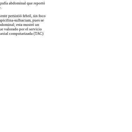
grafía abdominal que reportó
.
nte persistió febril, sin foco
mpicilina-sulbactam, pues se
abdominal; esta mostró un
ue valorado por el servicio
ía axial computarizada (TAC)