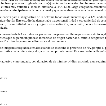
; incluso, puede ser originada por otra(s) bacterias. Es una afección intermedia entre
clínica muy variable e, incluso, similar a la PNA. El hallazgo ecográfico característ
e afecta principalmente la corteza renal y que generalmente se establecen con el 
 elección para el diagnóstico de la nefronía lobar focal; mientras que la TAC abdomi
ica tórpida. Este estudio ha demostrado mayor sensibilidad y especificidad de esta
osto, disponibilidad incierta y significativa radiación, no permite, en muchos casos
izaje.
a presencia de NA en todos los pacientes que presenten fiebre persistente sin foco,
ínicos que sugieran un proceso infeccioso de origen bacteriano, estudio ecográfico r
ección urinaria, como sucedió con en el caso reporte.
 de imágenes ecográficas renales cuando se sospecha la presencia de NA, porque el 
 evolutiva de la infección y el grado de compromiso renal. En caso de duda diagnósti
 agresivo y prolongado, con duración de de mínimo 14 días, asociado a un seguimie
tores.
tores.
tores.