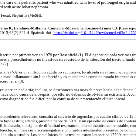
s the case of a pediatric patient who was admitted with fever of prolonged origin and,
ed with acute lobar nephronia.
; Focal; Nephritis (MeSH).
-Urina K, Landinez-Millán G, Camacho-Moreno G, Lozano-Triana CJ.
[Case repo
. 2015;63(2):321-4. Spainsh. doi:
http://dx.doi.org/10.15446/revfacmed.v63n2.475
descrita por primera vez en 1979 por Rosenfield (1). El diagnóstico cada vez más fr
nes y procedimientos no invasivos en el estudio de la infección del tracto urinario
a (2).
eriana (NA) es una infección aguda no supurativa, localizada en el riñón, que pu
a masa inflamatoria sin licuefacción y es considerada como un estado intermedio en
ceso renal (3).
ecuente en pediatría; incluso, se desconocen sus tasas de prevalencia e incidencia. 
onada como causa de urosepsis; por ello, no debemos de olvidar su existencia. A c
uyo diagnóstico fue difícil por lo confuso de su presentación clínica inicial.
antecedentes relevantes, consulta al servicio de urgencias por cuadro clínico de 12
 hipogastrio; además, presenta fiebre de 39 °C y un episodio de emesis de conteni
bril, hidratado, sin signos de dificultad respiratoria, hemodinámicamente estable, 
 derecha, sin masas ni visceromegalias y con ruidos intestinales presentes. Se conclu
 agudo a estudio. Los paraclínicos de ingreso muestran leucocitos 17700, recuento