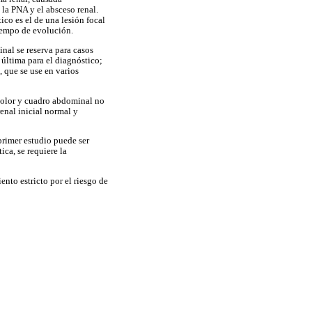
 la PNA y el absceso renal.
ico es el de una lesión focal
tiempo de evolución.
nal se reserva para casos
 última para el diagnóstico;
, que se use en varios
 dolor y cuadro abdominal no
enal inicial normal y
primer estudio puede ser
ca, se requiere la
nto estricto por el riesgo de