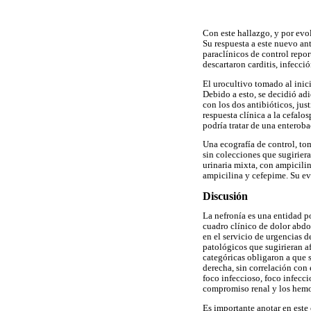
Con este hallazgo, y por evol
Su respuesta a este nuevo ant
paraclínicos de control repo
descartaron carditis, infecci
El urocultivo tomado al inic
Debido a esto, se decidió ad
con los dos antibióticos, just
respuesta clínica a la cefalo
podría tratar de una enteroba
Una ecografía de control, to
sin colecciones que sugiriera
urinaria mixta, con ampicilin
ampicilina y cefepime. Su ev
Discusión
La nefronía es una entidad po
cuadro clínico de dolor abdom
en el servicio de urgencias d
patológicos que sugirieran af
categóricas obligaron a que 
derecha, sin correlación con 
foco infeccioso, foco infecci
compromiso renal y los hemo
Es importante anotar en este 