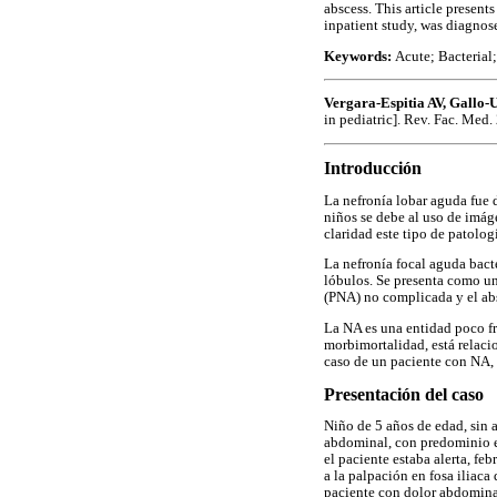
abscess. This article present
inpatient study, was diagnos
Keywords:
Acute; Bacterial
Vergara-Espitia AV, Gallo
in pediatric]. Rev. Fac. Med
Introducción
La nefronía lobar aguda fue 
niños se debe al uso de imáge
claridad este tipo de patologí
La nefronía focal aguda bact
lóbulos. Se presenta como un
(PNA) no complicada y el abs
La NA es una entidad poco fr
morbimortalidad, está relaci
caso de un paciente con NA, c
Presentación del caso
Niño de 5 años de edad, sin 
abdominal, con predominio en
el paciente estaba alerta, fe
a la palpación en fosa iliaca
paciente con dolor abdominal