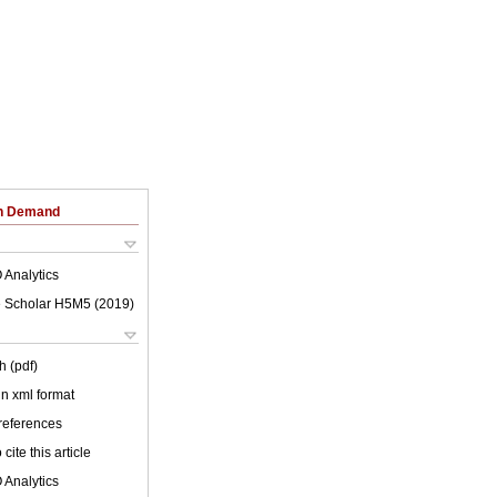
on Demand
 Analytics
 Scholar H5M5 (
2019
)
h (pdf)
 in xml format
 references
cite this article
 Analytics