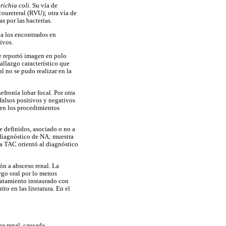
richia coli.
Su vía de
icoureteral (RVU); otra vía de
s por las bacterias.
s a los encontrados en
ivos.
se reportó imagen en polo
allazgo característico que
l no se pudo realizar en la
efronía lobar focal. Por otra
falsos positivos y negativos
 en los procedimientos
e definidos, asociado o no a
 diagnóstico de NA; muestra
 la TAC orientó al diagnóstico
ón a absceso renal. La
ego oral por lo menos
tratamiento instaurado con
to en las literatura. En el
ma renal, causada