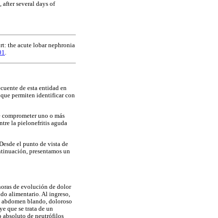
 after several days of
rt: the acute lobar nephronia
01
.
ecuente de esta entidad en
 que permiten identificar con
ede comprometer uno o más
tre la pielonefritis aguda
Desde el punto de vista de
ontinuación, presentamos un
 horas de evolución de dolor
do alimentario. Al ingreso,
con abdomen blando, doloroso
ye que se trata de un
 absoluto de neutrófilos