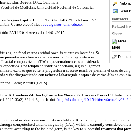
isericordia. Bogotá, D. C., Colombia.
Automat
 Facultad de Medicina, Universidad Nacional de Colombia.
Send th
Indicators
ssa Vergara-Espitia. Carrera 97 B No. 64G-29, Teléfono: +57 1
ombia. Correo electrónico:
avvergarae@unal.edu.co
.
Related lin
ibido:25/11/2014 Aceptado: 14/01/2015
Share
More
More
ritis aguda focal es una entidad poco frecuente en los niños. Se
Permali
con presentación clínica variada e inusual. Su diagnóstico se
rafía axial computarizada (TAC), que actualmente es considerada
y especifica. Una terapia antibiótica adecuada, según el germen
atamiento exitoso que evite la progresión a absceso renal. Se presenta el caso de un 
ado y fue diagnosticado con nefronía lobar aguda después de varios días de estudio 
riana; Focal; Nefritis (DeCS).
-Urina K, Landinez-Millán G, Camacho-Moreno G, Lozano-Triana CJ.
Nefronía l
Med. 2015;63(2):321-4. Spainsh. doi:
http://dx.doi.org/10.15446/revfacmed.v63n2
cute focal nephritis is a rare entity in children. It is a kidney infection with varie
d through computerized axial tomography (CAT), which is currently considered the m
treatment, according to the isolated germ, is the key to successful treatment that pre