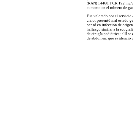
(RAN) 14460, PCR 192 mg/dL 
aumento en el número de gang
Fue valorado por el servicio 
claro; presentó mal estado g
pensó en infección de origen
hallazgo similar a la ecograf
de cirugía pediátrica; allí 
de abdomen, que evidenció ca