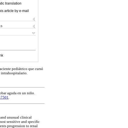
ic translation
is article by e-mail
ks
nk
paciente pediátrico que cursó
intrahospitalario.
obar aguda en un niño.
.47501
.
d and unusual clinical
ost sensitive and specific
vents progression to renal