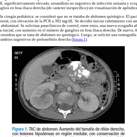
significativamente elevada, uroanálisis no sugestivo de infección urinaria y eco
lios en fosa iliaca derecha (de carácter inespecífico) sin visualización de apéndice
de cirugía pediátrica; se consideró que no se trataba de abdomen quirúrgico. El pacie
eneral, con elevación de la PCR a 392 mg/dL. Se decidió iniciar cubrimiento con a
 abdominal. Se solicitan paraclínicos de control, entre estos, una nueva ecografía 
ía inicial, con aumento en el número de ganglios en fosa iliaca derecha. De nuevo, f
se considera que se trata de abdomen no quirúrgico. Luego, se solicitó una tomograf
mbios sugestivos de pielonefritis derecha (
figura 1
).