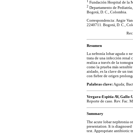
1
Fundación Hospital de la M
2
Departamento de Pediatría,
Bogotá, D. C., Colombia.
Correspondencia: Angie Vane
2240711. Bogotá, D. C., Col
Rec
Resumen
La nefronía lobar aguda o nef
trata de una infección renal 
realiza a través de la tomog
como la prueba más sensible 
aislado, es la clave de un tr
con fiebre de origen prolong
Palabras clave:
Aguda; Bacte
Vergara-Espitia AV, Gallo
Reporte de caso. Rev. Fac. 
Summary
The acute lobar nephronia or a
presentation. It is diagnose
test. Appropriate antibiotic 