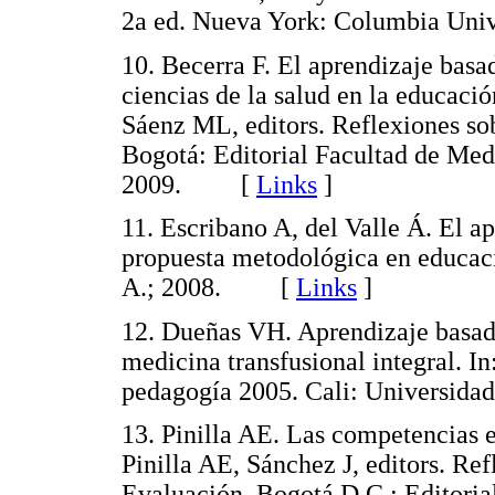
2a ed. Nueva York: Columbia U
10. Becerra F. El aprendizaje basa
ciencias de la salud en la educac
Sáenz ML, editors. Reflexiones sob
Bogotá: Editorial Facultad de Me
2009. [
Links
]
11. Escribano A, del Valle Á. El a
propuesta metodológica en educaci
A.; 2008. [
Links
]
12. Dueñas VH. Aprendizaje basado
medicina transfusional integral. I
pedagogía 2005. Cali: Universid
13. Pinilla AE. Las competencias e
Pinilla AE, Sánchez J, editors. Ref
Evaluación. Bogotá D.C.: Editoria