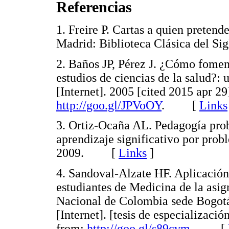
Referencias
1. Freire P. Cartas a quien pretend
Madrid: Biblioteca Clásica del
2. Baños JP, Pérez J. ¿Cómo foment
estudios de ciencias de la salud?:
[Internet]. 2005 [cited 2015 apr 2
http://goo.gl/JPVoOY
. [
Links
3. Ortiz-Ocaña AL. Pedagogía pro
aprendizaje significativo por prob
2009. [
Links
]
4. Sandoval-Alzate HF. Aplicación
estudiantes de Medicina de la asig
Nacional de Colombia sede Bogot
[Internet]. [tesis de especializaci
from:
http://goo.gl/s89cvm
. [