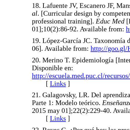
18. Lafuente JV, Escanero JF, Man
al
. [Curricular design by competen
professional training].
Educ Med
[
01];10(2):86-92. Available from:
h
19. López-García JC. Taxonomía d
06]. Available from:
http://goo.gl
20. Merino T. Epidemiología [Inter
Disponible en:
http://escuela.med.puc.cl/recurs
[
Links
]
21. Galagovsky, LR. Del aprendizaj
Parte 1: Modelo teórico.
Enseñanza
2015 may 01];22(2):229-40. Avail
[
Links
]
22. Reyes G. ¿Por qué hoy las pres