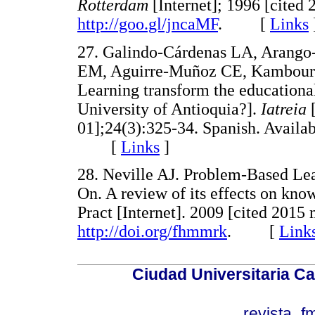
Rotterdam
[Internet]; 1996 [cited
http://goo.gl/jncaMF
. [
Links
27. Galindo-Cárdenas LA, Arango
EM, Aguirre-Muñoz CE, Kambou
Learning transform the educationa
University of Antioquia?].
Iatreia
[
01];24(3):325-34. Spanish. Availa
[
Links
]
28. Neville AJ.
Problem-Based Lea
On. A review of its effects on kn
Pract [Internet]. 2009 [cited 2015 
http://doi.org/fhmmrk
. [
Link
Ciudad Universitaria Ca
revista_