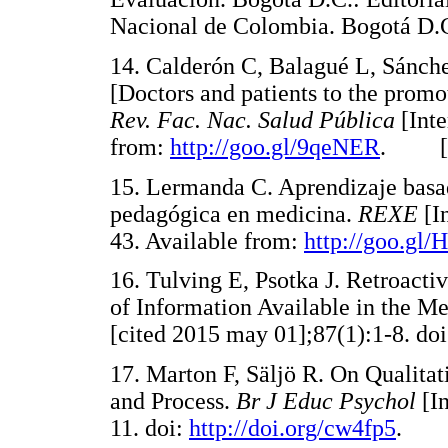
Nacional de Colombia. Bogotá 
14. Calderón C, Balagué L, Sánch
[Doctors and patients to the promot
Rev. Fac. Nac. Salud Pública
[Int
from:
http://goo.gl/9qeNER
. 
15. Lermanda C. Aprendizaje basa
pedagógica en medicina.
REXE
[I
43. Available from:
http://goo.gl/
16. Tulving E, Psotka J. Retroactiv
of Information Available in the M
[cited 2015 may 01];87(1):1-8. do
17. Marton F, Säljö R. On Qualita
and Process.
Br J Educ Psychol
[In
11. doi:
http://doi.org/cw4fp5
. 