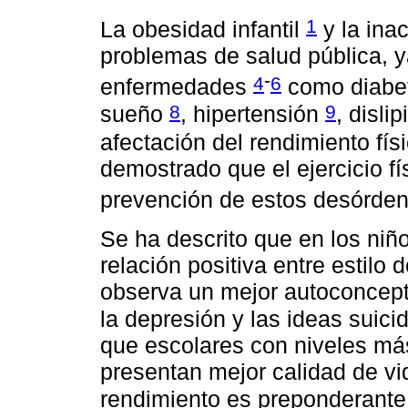
1
La obesidad infantil
y la inac
problemas de salud pública, 
-
4
6
enfermedades
como diabet
8
9
sueño
, hipertensión
, disli
afectación del rendimiento fís
demostrado que el ejercicio fí
prevención de estos desórde
Se ha descrito que en los niñ
relación positiva entre estilo
observa un mejor autoconcept
la depresión y las ideas suic
que escolares con niveles má
presentan mejor calidad de vid
rendimiento es preponderant