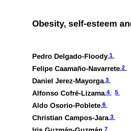
Obesity, self-esteem an
1
Pedro Delgado-Floody
2
Felipe Caamaño-Navarrete
3
Daniel Jerez-Mayorga
4
5
Alfonso Cofré-Lizama
6
Aldo Osorio-Poblete
3
Christian Campos-Jara
7
Iris Guzmán-Guzmán