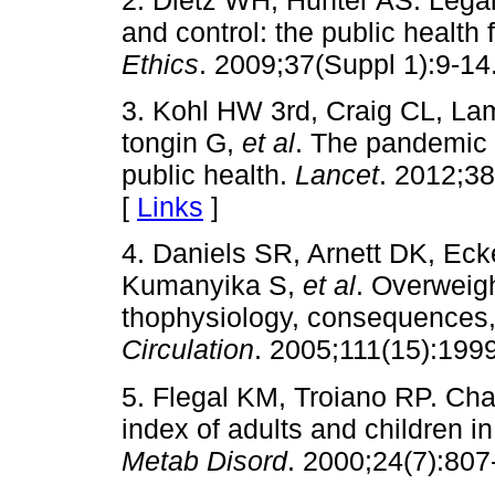
and control: the public health
Ethics
. 2009;37(Suppl 1):9-14
3. Kohl HW 3rd, Craig CL, Lam
tongin G,
et al
. The pandemic o
public health.
Lancet
. 2012;3
[
Links
]
4. Daniels SR, Arnett DK, Ec
Kumanyika S,
et al
. Overweigh
thophysiology, consequences, 
Circulation
. 2005;111(15):199
5. Flegal KM, Troiano RP. Cha
index of adults and children i
Metab Disord
. 2000;24(7):807