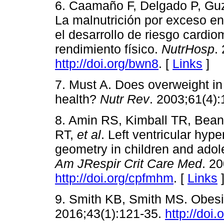
6. Caamaño F, Delgado P, Guz
La malnutrición por exceso en
el desarrollo de riesgo cardio
rendimiento físico.
NutrHosp
.
http://doi.org/bwn8
. [
Links
]
7. Must A. Does overweight in
health?
Nutr Rev
. 2003;61(4)
8. Amin RS, Kimball TR, Bean J
RT,
et al
. Left ventricular hyp
geometry in children and adol
Am JRespir Crit Care Med
. 2
http://doi.org/cpfmhm
. [
Links
9. Smith KB, Smith MS. Obesit
2016;43(1):121-35.
http://doi