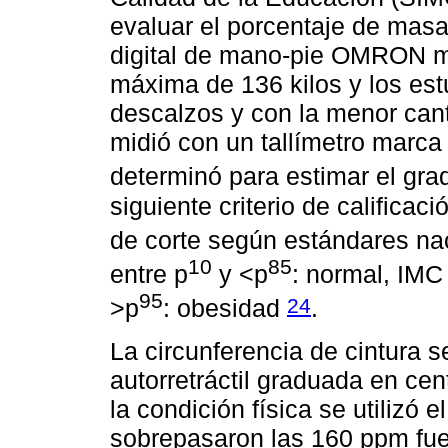
evaluar el porcentaje de masa 
digital de mano-pie OMRON 
máxima de 136 kilos y los est
descalzos y con la menor cant
midió con un tallímetro mar
determinó para estimar el gr
siguiente criterio de califica
de corte según estándares na
10
85
entre p
y <p
: normal, IMC
95
24
>p
: obesidad
.
La circunferencia de cintura s
autorretráctil graduada en c
la condición física se utilizó 
sobrepasaron las 160 ppm fue