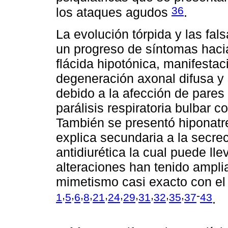
36
los ataques agudos
.
La evolución tórpida y las fa
un progreso de síntomas haci
flácida hipotónica, manifesta
degeneración axonal difusa y s
debido a la afección de pares
parálisis respiratoria bulbar 
También se presentó hiponatr
explica secundaria a la secr
antidiurética la cual puede lle
alteraciones han tenido ampli
mimetismo casi exacto con el
,
,
,
,
,
,
,
,
,
,
-
1
5
6
8
21
24
29
31
32
35
37
43
.