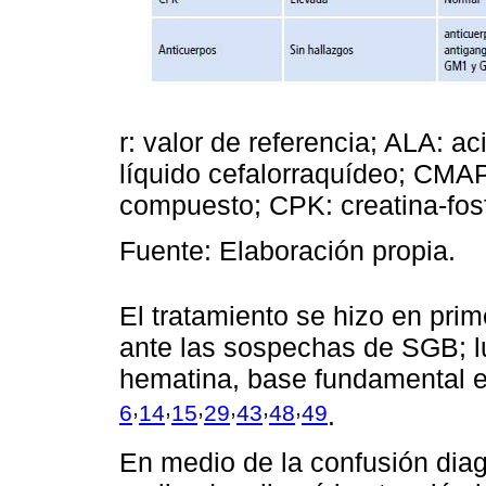
r: valor de referencia; ALA: a
líquido cefalorraquídeo; CMAP
compuesto; CPK: creatina-fos
Fuente: Elaboración propia.
El tratamiento se hizo en pri
ante las sospechas de SGB; lu
hematina, base fundamental en
,
,
,
,
,
,
6
14
15
29
43
48
49
.
En medio de la confusión diag