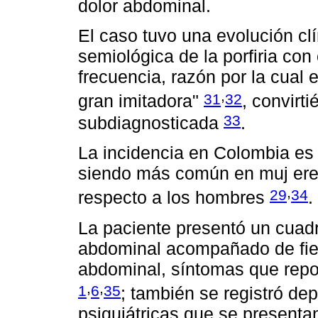
dolor abdominal.
El caso tuvo una evolución clí
semiológica de la porfiria con
frecuencia, razón por la cual 
,
31
32
gran imitadora"
, convirt
33
subdiagnosticada
.
La incidencia en Colombia es
siendo más común en muj eres
,
29
34
respecto a los hombres
.
La paciente presentó un cuadro
abdominal acompañado de fieb
abdominal, síntomas que report
,
,
1
6
35
; también se registró de
psiquiátricas que se presentan