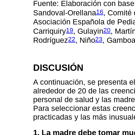
Fuente: Elaboración con base
16
Sandoval-Orellana
, Comité 
Asociación Española de Pedia
19
20
Carriquiry
, Gulayin
, Mart
22
23
Rodríguez
, Niño
, Gambo
DISCUSIÓN
A continuación, se presenta el
alrededor de 20 de las creenc
personal de salud y las madre
Para seleccionar estas creenc
practicadas y las más inusual
1. La madre debe tomar muc