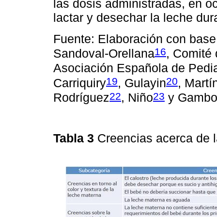
las dosis administradas, en o
lactar y desechar la leche dur
Fuente: Elaboración con base
16
Sandoval-Orellana
, Comité 
Asociación Española de Pedia
19
20
Carriquiry
, Gulayin
, Mart
22
23
Rodríguez
, Niño
y Gamb
Tabla 3
Creencias acerca de 