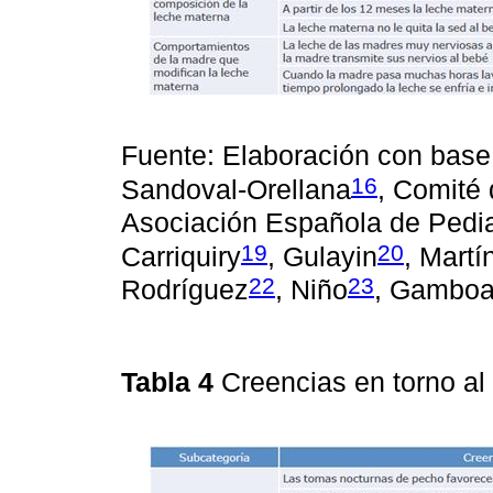
Fuente: Elaboración con base
16
Sandoval-Orellana
, Comité 
Asociación Española de Pedia
19
20
Carriquiry
, Gulayin
, Mart
22
23
Rodríguez
, Niño
, Gambo
Tabla 4
Creencias en torno al