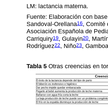
LM: lactancia materna.
Fuente: Elaboración con base
16
Sandoval-Orellana
, Comité 
Asociación Española de Pedia
19
20
Carriquiry
, Gulayin
, Mart
22
23
Rodríguez
, Niño
, Gambo
Tabla 5
Otras creencias en to
Creenci
El éxito de la lactancia depende del tipo de parto
El biberón es inofensivo e higiénico
Dar pecho impide quedar embarazada
Pegarle al bebé aumenta la producción de leche materna
Bañarse con agua fría corta la leche
La baja producción de leche puede ser un problema congénit
El frío en la espalda disminuye la producción de leche