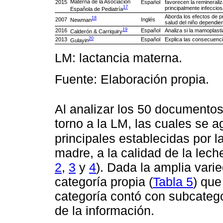
Materna de la Asociación
2015
Español
favorecen la reminerali
17
principalmente infeccios
Española de Pediatría
Aborda los efectos de pr
18
2007
Inglés
Newman
salud del niño dependien
19
2016
Español
Analiza si la mamoplast
Calderón & Carriquiry
20
2013
Español
Explica las consecuenci
Gulayin
LM: lactancia materna.
Fuente: Elaboración propia.
Al analizar los 50 documentos
torno a la LM, las cuales se a
principales establecidas por l
madre, a la calidad de la lech
2
,
3
y
4
). Dada la amplia vari
categoría propia (
Tabla 5
) que
categoría contó con subcategor
de la información.