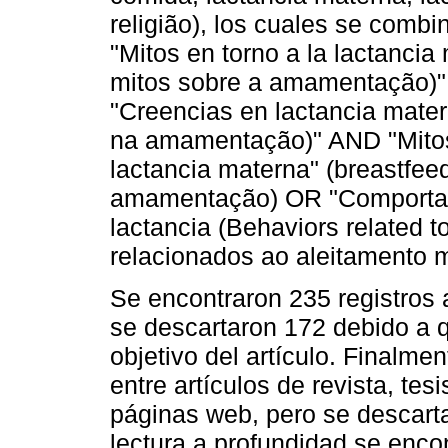
religião), los cuales se comb
"Mitos en torno a la lactanci
mitos sobre a amamentação)" 
"Creencias en lactancia mater
na amamentação)" AND "Mitos 
lactancia materna" (breastfee
amamentação) OR "Comportam
lactancia (Behaviors related 
relacionados ao aleitamento m
Se encontraron 235 registros a
se descartaron 172 debido a q
objetivo del artículo. Finalm
entre artículos de revista, te
páginas web, pero se descarta
lectura a profundidad se enco