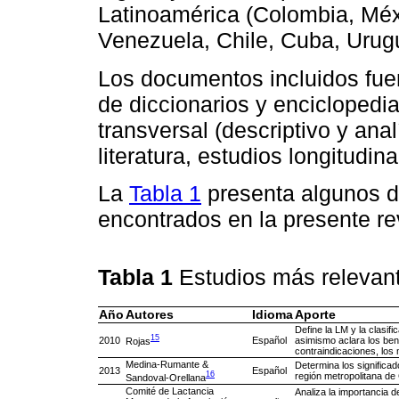
Latinoamérica (Colombia, Méxi
Venezuela, Chile, Cuba, Urugu
Los documentos incluidos fuer
de diccionarios y enciclopedi
transversal (descriptivo y anal
literatura, estudios longitudina
La
Tabla 1
presenta algunos d
encontrados en la presente re
Tabla 1
Estudios más relevan
Año
Autores
Idioma
Aporte
Define la LM y la clasif
15
2010
Español
asimismo aclara los bene
Rojas
contraindicaciones, los 
Medina-Rumante &
Determina los significad
2013
Español
16
región metropolitana de 
Sandoval-Orellana
Comité de Lactancia
Analiza la importancia 