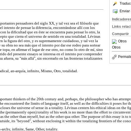
Traduc
Enviar 
Indicadore
ortantes pensadores del siglo XX, y tal vez sea el filósofo que
Links rela
l intento de pensar la diferencia, encontrándose allí con los
con la dificultad que en éste se encuentra para pensar lo otro, la
Compartir
cepto que cierra el universo de sentido en una totalidad. Lévinas
n la figura del otro, y es supremamente cuidadoso, y tal vez la
Otros
e su obra no sea más que el intento por dar ese rodeo para sortear
Otros
e topa, en afirmar el lugar de ese otro, no como lo otro de mí, sino
orrido del presente ensayo se interesa en el intento por comprender
Permali
u afuera, su "más allá", sin encerrarlo en las fronteras totalizantes
dical, an-arquía, infinito, Mismo, Otro, totalidad.
mportant thinkers of the 20th century and, perhaps, the philosopher who has attempte
 he encountered the limits of language itself, as well as the difficulties it poses for t
loses the universe of sense in a totality. Lévinas centers his ethical ideas on the fig
he (permanently open) totality of his work is no more than the effort to circumvent
as the other than myself, but as the other qua other. The purpose of this essay is to
outside, its "beyond", without enclosing it within the totalizing frontiers of the conc
archy, infinite, Same, Other, totality.