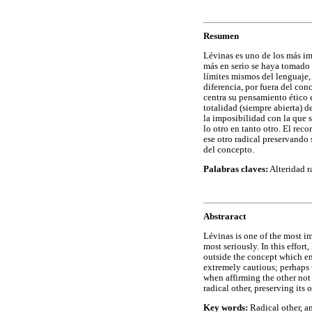
Resumen
Lévinas es uno de los más imp
más en serio se haya tomado e
límites mismos del lenguaje, 
diferencia, por fuera del con
centra su pensamiento ético e
totalidad (siempre abierta) d
la imposibilidad con la que s
lo otro en tanto otro. El rec
ese otro radical preservando s
del concepto.
Palabras claves:
Alteridad ra
Abstraract
Lévinas is one of the most i
most seriously. In this effort,
outside the concept which enc
extremely cautious; perhaps t
when affirming the other not 
radical other, preserving its 
Key words:
Radical other, an-