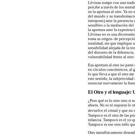
Lévinas rompe con una tradic
percibe a través de los sent
en la apertura al otro. Ya no
del mundo y su transformació
interpone) ante la presencia 
sensibles o la mediación del
la apertura ante la experienc
Lévinas no es una dicotomía f
toma su origen- de percepció
totalidad, sin que implique 
sensibilidad alejada de la teo
del discurso de la diferenci
vulnerabilidad frente al otro 
Esa apertura al otro no parte
en círculos concéntricos, al 
lo que lleva a que el otro me
este sentido, la subjetividad
enunciar nuevamente la frase 
El Otro y el lenguaje:
¿Pero qué es lo otro otro si 
afuera. No es ni siquiera lo 
devuelve el cristal y que no
Tampoco es el otro de las pro
infancia. Tampoco es el yo qu
Tampoco es ese otro niño que
Otro metafísicamente desead