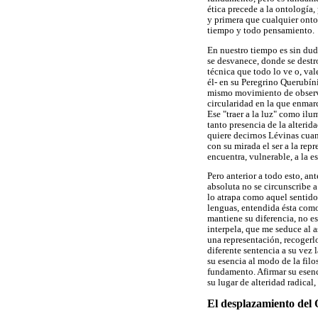
ética precede a la ontología,
y primera que cualquier ontol
tiempo y todo pensamiento.
En nuestro tiempo es sin duda
se desvanece, donde se destron
técnica que todo lo ve o, val
él- en su Peregrino Querubíni
mismo movimiento de observac
circularidad en la que enmarca
Ese "traer a la luz" como ilu
tanto presencia de la alterida
quiere decirnos Lévinas cuand
con su mirada el ser a la rep
encuentra, vulnerable, a la es
Pero anterior a todo esto, an
absoluta no se circunscribe 
lo atrapa como aquel sentido 
lenguas, entendida ésta como
mantiene su diferencia, no es
interpela, que me seduce al 
una representación, recogerl
diferente sentencia a su vez 
su esencia al modo de la fil
fundamento. Afirmar su esenc
su lugar de alteridad radical,
El desplazamiento del 