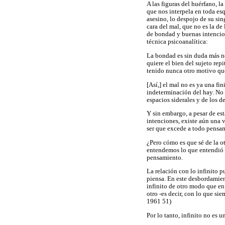
A las figuras del huérfano, l
que nos interpela en toda esq
asesino, lo despojo de su sin
cara del mal, que no es la de 
de bondad y buenas intencion
técnica psicoanalítica:
La bondad es sin duda más ne
quiere el bien del sujeto re
tenido nunca otro motivo que
[Así,] el mal no es ya una fin
indeterminación del hay. No 
espacios siderales y de los d
Y sin embargo, a pesar de es
intenciones, existe aún una v
ser que excede a todo pensami
¿Pero cómo es que sé de la o
entendemos lo que entendió Z
pensamiento.
La relación con lo infinito 
piensa. En este desbordamient
infinito de otro modo que en
otro -es decir, con lo que si
1961 51)
Por lo tanto, infinito no es u