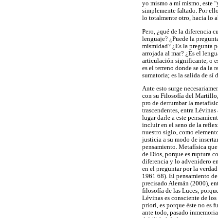
yo mismo a mí mismo, este "y
simplemente faltado. Por ell
lo totalmente otro, hacia lo 
Pero, ¿qué de la diferencia c
lenguaje? ¿Puede la pregunta 
mismidad? ¿Es la pregunta po
arrojada al mar? ¿Es el lengu
articulación significante, o 
es el terreno donde se da la 
sumatoria; es la salida de sí
Ante esto surge necesariamen
con su Filosofía del Martill
pro de derrumbar la metafísic
trascendentes, entra Lévinas
lugar darle a este pensamien
incluir en el seno de la refl
nuestro siglo, como elemento
justicia a su modo de inserta
pensamiento. Metafísica que 
de Dios, porque es ruptura c
diferencia y lo advenidero e
en el preguntar por la verdad
1961 68). El pensamiento de L
precisado Alemán (2000), ente
filosofía de las Luces, porqu
Lévinas es consciente de los 
priori, es porque éste no es 
ante todo, pasado inmemorial