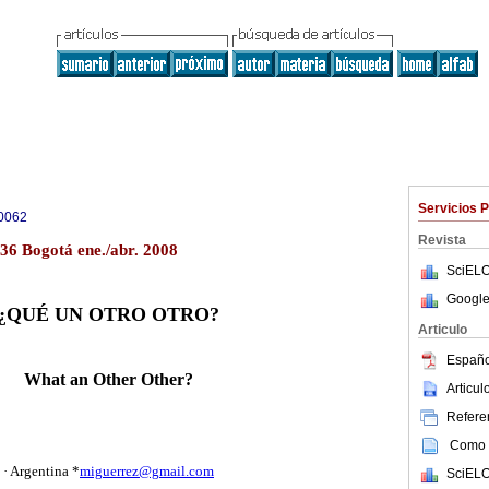
Servicios 
0062
Revista
136 Bogotá ene./abr. 2008
SciELO
Google
¿QUÉ UN OTRO OTRO?
Articulo
Españo
What an Other Other?
Articu
Referen
Como c
 · Argentina *
miguerrez@gmail.com
SciELO