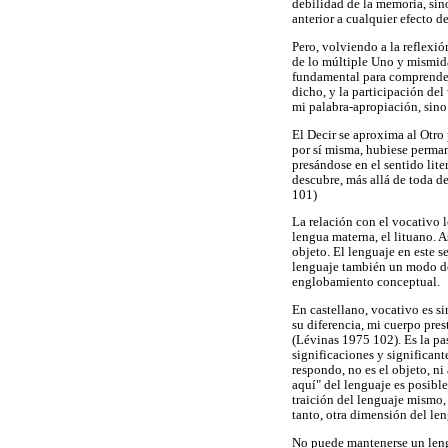
debilidad de la memoria, sin
anterior a cualquier efecto d
Pero, volviendo a la reflexi
de lo múltiple Uno y mismidad
fundamental para comprender c
dicho, y la participación del
mi palabra-apropiación, sino 
El Decir se aproxima al Otro
por sí misma, hubiese perman
presándose en el sentido lite
descubre, más allá de toda d
101)
La relación con el vocativo 
lengua materna, el lituano. A
objeto. El lenguaje en este se
lenguaje también un modo de c
englobamiento conceptual.
En castellano, vocativo es si
su diferencia, mi cuerpo pres
(Lévinas 1975 102). Es la pasi
significaciones y significant
respondo, no es el objeto, ni
aquí" del lenguaje es posible
traición del lenguaje mismo,
tanto, otra dimensión del len
No puede mantenerse un lengu