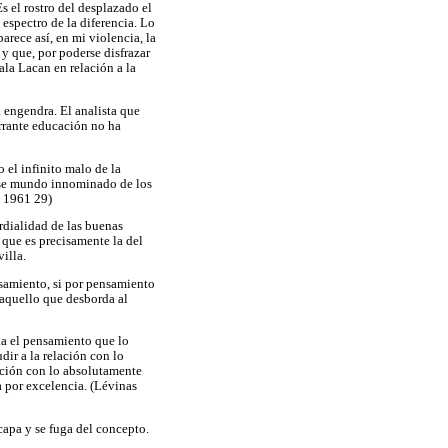
s el rostro del desplazado el
 espectro de la diferencia. Lo
arece así, en mi violencia, la
 y que, por poderse disfrazar
la Lacan en relación a la
 engendra. El analista que
errante educación no ha
o el infinito malo de la
o ese mundo innominado de los
s 1961 29)
rdialidad de las buenas
 que es precisamente la del
illa.
nsamiento, si por pensamiento
 aquello que desborda al
da el pensamiento que lo
dir a la relación con lo
lación con lo absolutamente
a por excelencia. (Lévinas
scapa y se fuga del concepto.