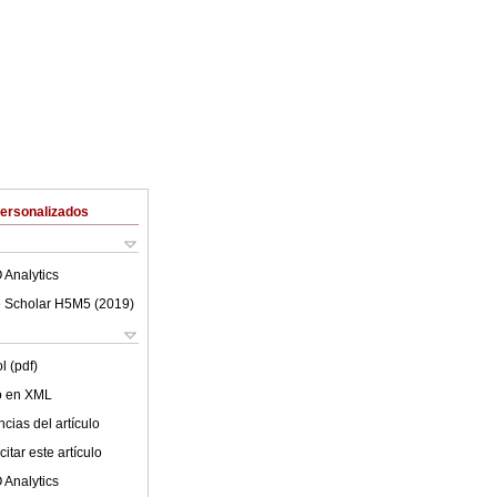
Personalizados
 Analytics
 Scholar H5M5 (
2019
)
l (pdf)
lo en XML
cias del artículo
itar este artículo
 Analytics