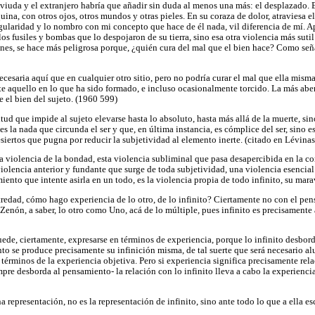
a viuda y el extranjero habría que añadir sin duda al menos una más: el desplazado. E
uina, con otros ojos, otros mundos y otras pieles. En su coraza de dolor, atraviesa el
gularidad y lo nombro con mi concepto que hace de él nada, vil diferencia de mí. Ap
los fusiles y bombas que lo despojaron de su tierra, sino esa otra violencia más sutil
es, se hace más peligrosa porque, ¿quién cura del mal que el bien hace? Como seña
cesaria aquí que en cualquier otro sitio, pero no podría curar el mal que ella misma
pite aquello en lo que ha sido formado, e incluso ocasionalmente torcido. La más ab
 el bien del sujeto. (1960 599)
itud que impide al sujeto elevarse hasta lo absoluto, hasta más allá de la muerte, sin
es la nada que circunda el ser y que, en última instancia, es cómplice del ser, sin
esiertos que pugna por reducir la subjetividad al elemento inerte. (citado en Lévina
ta violencia de la bondad, esta violencia subliminal que pasa desapercibida en la co
iolencia anterior y fundante que surge de toda subjetividad, una violencia esencial
ento que intente asirla en un todo, es la violencia propia de todo infinito, su marav
tredad, cómo hago experiencia de lo otro, de lo infinito? Ciertamente no con el pe
enón, a saber, lo otro como Uno, acá de lo múltiple, pues infinito es precisamente
puede, ciertamente, expresarse en términos de experiencia, porque lo infinito desbor
o se produce precisamente su infinición misma, de tal suerte que será necesario alu
 términos de la experiencia objetiva. Pero si experiencia significa precisamente re
empre desborda al pensamiento- la relación con lo infinito lleva a cabo la experienci
na representación, no es la representación de infinito, sino ante todo lo que a ella e