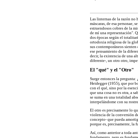
Las linternas de la razón no 
máscaras, de esa personae, se 
estruendosos cobres de la m
de mí una representación". Qu
dos épocas según el totalitar
ortodoxia religiosa de la glo
sus contemporáneos sienten q
ese pensamiento de la difere
decir, la existencia de una a
diferente-, un otro otro, imp
El "qué" y el "Otro"
Surge entonces la pregunta: 
Heidegger (1955), que por bo
con el qué, sino por la esenc
que una cosa no es otra, a sa
se suma en una totalidad abso
interpelándome con su rostro.
El otro es precisamente lo qu
violencia de la conversión d
concepto- que pueda amortigua
porque es, precisamente, la 
Así, como anterior a toda ant
fundamento, pero es fundament