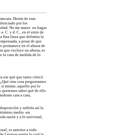
máscara. Detrás de esas
silenciado por los
midad. No me mates: no hagas
. C. y d. C., en el entre de
a fina línea que delimita la
 impensada, a pesar de que
ro permanece en el afuera de
ra que excluye un afuera, es
do la vara de medida de lo
a ese qué que tanto criticó
? ¿Qué otra cosa preguntamos
a sí mismo, aquello por lo
no queremos saber qué de ello
rándome cara a cara,
sposición y sufriría así la
n término medio -un
oda razón y a lo universal,
onal; es anterior a todo
 de Lévinas según la cual la