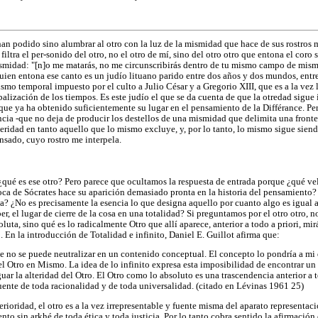
han podido sino alumbrar al otro con la luz de la mismidad que hace de sus rostros 
filtra el per-sonido del otro, no el otro de mí, sino del otro otro que entona el coro 
ismidad: "[n]o me matarás, no me circunscribirás dentro de tu mismo campo de mis
ien entona ese canto es un judío lituano parido entre dos años y dos mundos, entre a
ismo temporal impuesto por el culto a Julio César y a Gregorio XIII, que es a la vez l
balización de los tiempos. Es este judío el que se da cuenta de que la otredad sigue
ue ya ha obtenido suficientemente su lugar en el pensamiento de la Différance. Pe
ncia -que no deja de producir los destellos de una mismidad que delimita una fronte
lteridad en tanto aquello que lo mismo excluye, y, por lo tanto, lo mismo sigue sien
ensado, cuyo rostro me interpela.
¿qué es ese otro? Pero parece que ocultamos la respuesta de entrada porque ¿qué vel
ca de Sócrates hace su aparición demasiado pronta en la historia del pensamiento
ia? ¿No es precisamente la esencia lo que designa aquello por cuanto algo es igual 
ber, el lugar de cierre de la cosa en una totalidad? Si preguntamos por el otro otro, 
luta, sino qué es lo radicalmente Otro que allí aparece, anterior a todo a priori, mi
 En la introducción de Totalidad e infinito, Daniel E. Guillot afirma que:
e no se puede neutralizar en un contenido conceptual. El concepto lo pondría a mi di
el Otro en Mismo. La idea de lo infinito expresa esta imposibilidad de encontrar u
r la alteridad del Otro. El Otro como lo absoluto es una trascendencia anterior a t
fuente de toda racionalidad y de toda universalidad. (citado en Lévinas 1961 25)
erioridad, el otro es a la vez irrepresentable y fuente misma del aparato representaci
o sin arkhé de toda ética y toda justicia. Por lo tanto cobra sentido la afirmación