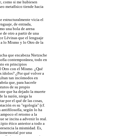
me, como si me hubiesen
seo metafísico tiende hacia
e estructuralmente vicia el
enguaje, de entrada,
omo una bola de arena
e de otro a partir de una
dice Lévinas que el lenguaje
 a lo Mismo y lo Otro de la
 lucha que encabeza Nietzsche
osofía contemporánea, todo en
nto en principios
el Otro con el Mismo. ¿Qué
s ídolos? ¿Por qué volver a
esultan tan incómodos en
bría que, para hacerle
atutos de su propio
ante que ha dejado la muerte
e la razón, niega la
ar por el qué de las cosas,
tación es su "egología" (cf.
 antifilosofía, según lo ha
tampoco el retorno a la
e se incita a advenir lo real.
ipio ético anterior a todo a
presencia la mismidad. Es,
s inmemorial por una