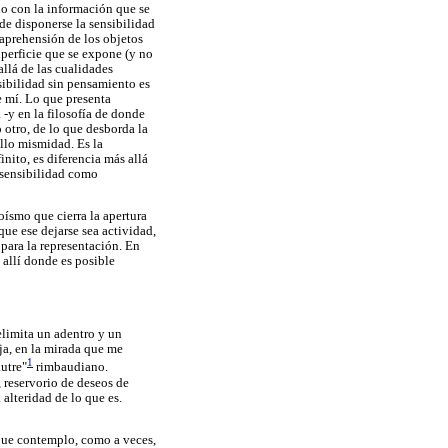
do con la información que se
de disponerse la sensibilidad
o aprehensión de los objetos
uperficie que se expone (y no
allá de las cualidades
sibilidad sin pensamiento es
e mí. Lo que presenta
 -y en la filosofía de donde
otro, de lo que desborda la
ello mismidad. Es la
finito, es diferencia más allá
a sensibilidad como
oísmo que cierra la apertura
que ese dejarse sea actividad,
 para la representación. En
 allí donde es posible
delimita un adentro y un
eja, en la mirada que me
1
autre"
rimbaudiano.
, reservorio de deseos de
 alteridad de lo que es.
que contemplo, como a veces,