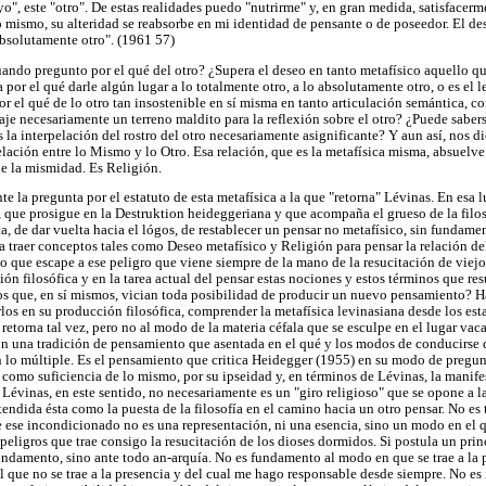
o", este "otro". De estas realidades puedo "nutrirme" y, en gran medida, satisfacer
o mismo, su alteridad se reabsorbe en mi identidad de pensante o de poseedor. El de
absolutamente otro". (1961 57)
uando pregunto por el qué del otro? ¿Supera el deseo en tanto metafísico aquello qu
por el qué darle algún lugar a lo totalmente otro, a lo absolutamente otro, o es el l
r el qué de lo otro tan insostenible en sí misma en tanto articulación semántica, c
aje necesariamente un terreno maldito para la reflexión sobre el otro? ¿Puede sabers
es la interpelación del rostro del otro necesariamente asignificante? Y aun así, nos 
relación entre lo Mismo y lo Otro. Esa relación, que es la metafísica misma, absuelve
 de la mismidad. Es Religión.
te la pregunta por el estatuto de esta metafísica a la que "retorna" Lévinas. En esa
o, que prosigue en la Destruktion heideggeriana y que acompaña el grueso de la fil
a, de dar vuelta hacia el lógos, de restablecer un pensar no metafísico, sin fundame
 a traer conceptos tales como Deseo metafísico y Religión para pensar la relación d
to que escape a ese peligro que viene siempre de la mano de la resucitación de viejo
exión filosófica y en la tarea actual del pensar estas nociones y estos términos que r
s que, en sí mismos, vician toda posibilidad de producir un nuevo pensamiento? Ha
rlos en su producción filosófica, comprender la metafísica levinasiana desde los est
retorna tal vez, pero no al modo de la materia céfala que se esculpe en el lugar vac
on una tradición de pensamiento que asentada en el qué y los modos de conducirse d
n lo múltiple. Es el pensamiento que critica Heidegger (1955) en su modo de pregunt
 como suficiencia de lo mismo, por su ipseidad y, en términos de Lévinas, la manifes
évinas, en este sentido, no necesariamente es un "giro religioso" que se opone a la
ndida ésta como la puesta de la filosofía en el camino hacia un otro pensar. No es 
e ese incondicionado no es una representación, ni una esencia, sino un modo en el qu
peligros que trae consigo la resucitación de los dioses dormidos. Si postula un princ
fundamento, sino ante todo an-arquía. No es fundamento al modo en que se trae a la 
 que no se trae a la presencia y del cual me hago responsable desde siempre. No e