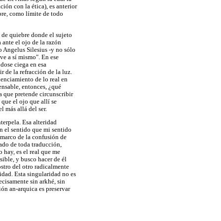
ión con la ética), es anterior
mpre, como límite de todo
o de quiebre donde el sujeto
 ante el ojo de la razón
do Angelus Silesius -y no sólo
 ve a sí mismo". En ese
dose ciega en esa
r de la refracción de la luz.
lenciamiento de lo real en
 pensable, entonces, ¿qué
a que pretende circunscribir
que el ojo que allí se
l más allá del ser.
nterpela. Esa alteridad
n el sentido que mi sentido
l marco de la confusión de
ado de toda traducción,
 hay, es el real que me
sible, y busco hacer de él
stro del otro radicalmente
idad. Esta singularidad no es
ecisamente sin arkhé, sin
ión an-arquica es preservar