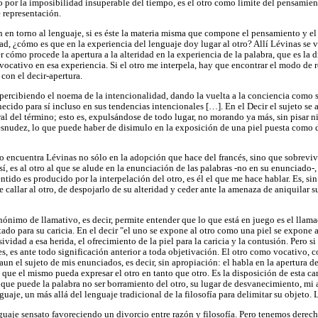
o por la imposibilidad insuperable del tiempo, es el otro como límite del pensamien
e representación.
ón en torno al lenguaje, si es éste la materia misma que compone el pensamiento y e
, ¿cómo es que en la experiencia del lenguaje doy lugar al otro? Allí Lévinas se va
ómo procede la apertura a la alteridad en la experiencia de la palabra, que es la dif
 vocativo en esa experiencia. Si el otro me interpela, hay que encontrar el modo de 
con el decir-apertura.
 percibiendo el noema de la intencionalidad, dando la vuelta a la conciencia como 
ecido para sí incluso en sus tendencias intencionales […]. En el Decir el sujeto se
ral del término; esto es, expulsándose de todo lugar, no morando ya más, sin pisar n
esnudez, lo que puede haber de disimulo en la exposición de una piel puesta como
lo encuentra Lévinas no sólo en la adopción que hace del francés, sino que sobrevi
sí, es al otro al que se alude en la enunciación de las palabras -no en su enunciado-,
ntido es producido por la interpelación del otro, es él el que me hace hablar. Es, sin
allar al otro, de despojarlo de su alteridad y ceder ante la amenaza de aniquilar s
nónimo de llamativo, es decir, permite entender que lo que está en juego es el llamad
tado para su caricia. En el decir "el uno se expone al otro como una piel se expone a
vidad a esa herida, el ofrecimiento de la piel para la caricia y la contusión. Pero si
es, es ante todo significación anterior a toda objetivación. El otro como vocativo,
 aun el sujeto de mis enunciados, es decir, sin apropiación: el habla en la apertura de
 que el mismo pueda expresar el otro en tanto que otro. Es la disposición de esta ca
 que puede la palabra no ser borramiento del otro, su lugar de desvanecimiento, mi a
guaje, un más allá del lenguaje tradicional de la filosofía para delimitar su objeto.
aje sensato favoreciendo un divorcio entre razón y filosofía. Pero tenemos derecho