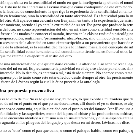
ión que ubica en la sensibilidad el modo en que la inteligencia aprehende el mun
idos. Esto no le va a interesar a Lévinas más que como contrapunto de ese otro modo 
 es la facultad de conocimiento la que rige la experiencia de la sensibilidad en tant
n en fenómenos, sino la sensibilidad en tanto afectividad. Es afectividad pura la s
del otro. Allí aparece una cercanía con Benjamin en tanto a la experiencia que, más 
 pensamiento, sacude al yo ante la extimidad de su ser. Ese gozo que produce la sen
ia del otro, no como representación del otro en mí, sino como alteridad sensible ant
rente a los modos de conocer el mundo, inscrita en la clásica tradición psicológica
n/apercepción, sentimiento/pensamiento, afecto/razón, sino un modo de saber de lo 
un asesinato de la alteridad en tanto circunscripción a un pensamiento que hace de 
ría de la alteridad, es la sensibilidad frente a lo infinito más allá del concepto de in
a. La sensibilidad como herramienta del conocimiento tiende muros frente al otro; l
que me interpela es apertura al rostro del otro.
 de una intencionalidad que quiere darle cabida a la alteridad. Eso sería volver al eg
gozo del mí en mí. Es precisamente la pasividad en el dejarse afectar por el otro, sin 
 interpele. No lo decido, es anterior a mí, está desde siempre. No aparece como tema
 aparece por lo tanto como este estar ofrecido desde siempre al otro. Es precisamente
fuerte de Lévinas según la cual la ética precede a la ontología.
 Una propuesta pro-vocativa
no es lo otro de mí? No es lo que no soy, mi no-yo, lo que excede a mi frontera que 
otro de mí en el punto en el que yo me desvanezco, allí donde el yo se duerme, se al
 reconozco como mía, aquella ajenidad con el propio ser del famoso "car JE est une 
fundidades y las superficies, motor del lapsus, el chiste y las producciones oníricas
e se encuentra idéntico a sí mismo aun en sus alteraciones, y que se espanta ante la
 aguarda en los pliegues del lenguaje y que desea en mi deseo. Lévinas nos dice:
o no es "otro" como el pan que como, o como el país que habito, como ese paisaje 