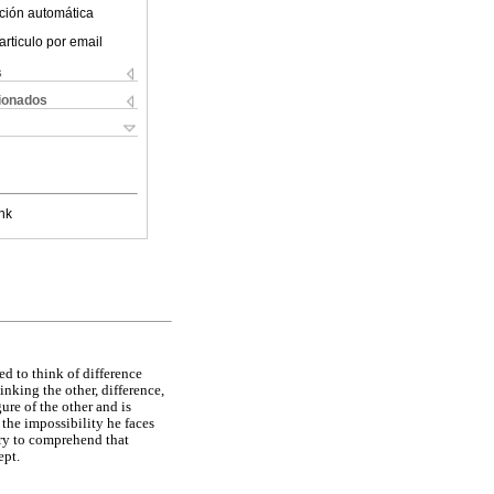
ción automática
articulo por email
s
cionados
nk
d to think of difference
hinking the other, difference,
ure of the other and is
 the impossibility he faces
 try to comprehend that
ept.