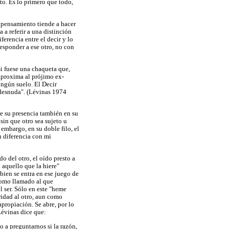
to. Es lo primero que todo,
l pensamiento tiende a hacer
 a referir a una distinción
erencia entre el decir y lo
responder a ese otro, no con
si fuese una chaqueta que,
 aproxima al prójimo ex-
ingún suelo. El Decir
 desnuda". (Lévinas 1974
ve su presencia también en su
 sin que otro sea sujeto u
 embargo, en su doble filo, el
u diferencia con mi
o del otro, el oído presto a
 aquello que la hiere"
 bien se entra en ese juego de
 como llamado al que
l ser. Sólo en este "heme
ridad al otro, aun como
propiación. Se abre, por lo
 Lévinas dice que:
 a preguntarnos si la razón,