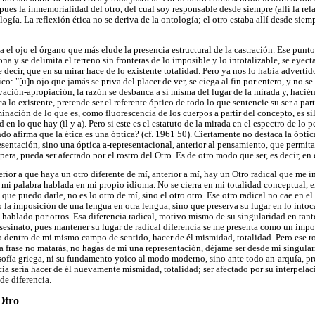
 pues la inmemorialidad del otro, del cual soy responsable desde siempre (allí la relac
ogía. La reflexión ética no se deriva de la ontología; el otro estaba allí desde sie
 el ojo el órgano que más elude la presencia estructural de la castración. Ese punt
a y se delimita el terreno sin fronteras de lo imposible y lo intotalizable, se eyecta
e decir, que en su mirar hace de lo existente totalidad. Pero ya nos lo había adverti
co: "[u]n ojo que jamás se priva del placer de ver, se ciega al fin por entero, y no se
ión-apropiación, la razón se desbanca a sí misma del lugar de la mirada y, hacién
 lo existente, pretende ser el referente óptico de todo lo que sentencie su ser a parti
minación de lo que es, como fluorescencia de los cuerpos a partir del concepto, es si
d en lo que hay (il y a). Pero si este es el estatuto de la mirada en el espectro de lo
o afirma que la ética es una óptica? (cf. 1961 50). Ciertamente no destaca la óptic
resentación, sino una óptica a-representacional, anterior al pensamiento, que permita 
pera, pueda ser afectado por el rostro del Otro. Es de otro modo que ser, es decir, en e
terior a que haya un otro diferente de mí, anterior a mí, hay un Otro radical que me i
a mi palabra hablada en mi propio idioma. No se cierra en mi totalidad conceptual, e
que puedo darle, no es lo otro de mí, sino el otro otro. Ese otro radical no cae en e
 la imposición de una lengua en otra lengua, sino que preserva su lugar en lo intoc
 hablado por otros. Esa diferencia radical, motivo mismo de su singularidad en tanto
asesinato, pues mantener su lugar de radical diferencia se me presenta como un impo
o dentro de mi mismo campo de sentido, hacer de él mismidad, totalidad. Pero ese ro
la frase no matarás, no hagas de mi una representación, déjame ser desde mi singular
osofía griega, ni su fundamento yoico al modo moderno, sino ante todo an-arquía, pr
ia sería hacer de él nuevamente mismidad, totalidad; ser afectado por su interpelac
 de diferencia.
Otro