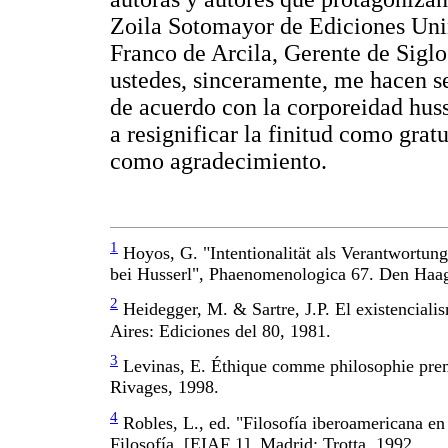
Zoila Sotomayor de Ediciones Unin
Franco de Arcila, Gerente de Sigl
ustedes, sinceramente, me hacen se
de acuerdo con la corporeidad husse
a resignificar la finitud como gra
como agradecimiento.
1
Hoyos, G. "Intentionalität als Verantwortung.
bei Husserl", Phaenomenologica 67. Den Haag
2
Heidegger, M. & Sartre, J.P. El existencial
Aires: Ediciones del 80, 1981.
3
Levinas, E. Éthique comme philosophie premi
Rivages, 1998.
4
Robles, L., ed. "Filosofía iberoamericana en
Filosofía, [EIAF 1]. Madrid: Trotta, 1992.