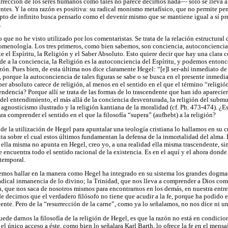
rrección de los seres humanos como tales no parece decirnos nada— sólo se lleva a
ntes. Y la otra razón es positiva: su radical monismo metafísico, que no permite pe
pto de infinito busca pensarlo como el devenir mismo que se mantiene igual a sí pr
.
que no he visto utilizado por los comentaristas. Se trata de la relación estructural 
menología. Los tres primeros, como bien sabemos, son conciencia, autoconciencia 
 el Espíritu, la Religión y el Saber Absoluto. Esto quiere decir que hay una clara
nde a la conciencia, la Religión es la autoconciencia del Espíritu, y podemos entonc
ón. Pues bien, de esta última nos dice claramente Hegel: “[e]l ser-ahí inmediato de 
, porque la autoconciencia de tales figuras se sabe o se busca en el presente inmedia
ber absoluto carece de religión, al menos en el sentido en el que el término “religi
cendencia? Porque allí se trata de las formas de lo trascendente que han ido aparecie
del entendimiento, el más allá de la conciencia desventurada, la religión del submu
agnosticismo ilustrado y la religión kantiana de la moralidad (cf. Ph. 473-474). ¿Es
ra comprender el sentido en el que la filosofía “supera” (aufhebt) a la religión?
 la utilización de Hegel para apuntalar una teología cristiana lo hallamos en su crí
ta sobre el cual estos últimos fundamentan la defensa de la inmortalidad del alma. 
ella misma no apunta en Hegel, creo yo, a una realidad ella misma trascendente, sino
encuentra todo el sentido racional de la existencia. Es en el aquí y el ahora donde 
 temporal.
emos hallar en la manera como Hegel ha integrado en su sistema los grandes dogmas
dical inmanencia de lo divino; la Trinidad, que nos lleva a comprender a Dios com
n, que nos saca de nosotros mismos para encontrarnos en los demás, en nuestra entreg
 decirnos que el verdadero filósofo no tiene que acudir a la fe, porque ha podido e
yente. Pero de la “resurrección de la carne”, como ya lo señalamos, no nos dice ni u
ede darnos la filosofía de la religión de Hegel, es que la razón no está en condicio
e el único acceso a éste, como bien lo señalara Karl Barth, lo ofrece la fe en el mens