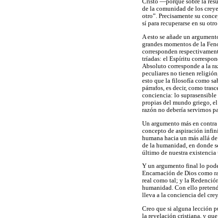
Cristo —porque sobre la resu
de la comunidad de los creye
otro”. Precisamente su conce
sí para recuperarse en su otro
A esto se añade un argumento 
grandes momentos de la Feno
corresponden respectivamente
tríadas: el Espíritu correspo
Absoluto corresponde a la raz
peculiares no tienen religión
esto que la filosofía como sa
párrafos, es decir, como tras
conciencia: lo suprasensible 
propias del mundo griego, el 
razón no debería servirnos pa
Un argumento más en contra de
concepto de aspiración infini
humana hacia un más allá de 
de la humanidad, en donde se 
último de nuestra existencia
Y un argumento final lo pod
Encarnación de Dios como ra
real como tal; y la Redenció
humanidad. Con ello pretende
lleva a la conciencia del cre
Creo que si alguna lección pu
la revelación cristiana, y qu