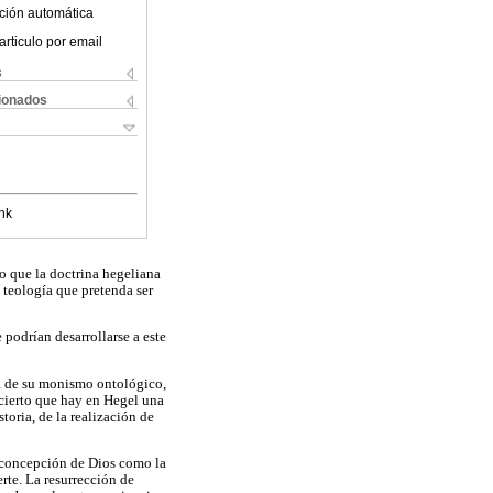
ción automática
articulo por email
s
cionados
nk
o que la doctrina hegeliana
 teología que pretenda ser
 podrían desarrollarse a este
ia de su monismo ontológico,
 cierto que hay en Hegel una
toria, de la realización de
a concepción de Dios como la
rte. La resurrección de