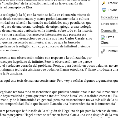
Traduc
a “mediación” de la reflexión racional en la evaluación del
a: el concepto de Dios.
Enviar 
a teología (o la fe) con la razón se halla en el corazón mismo de
Indicadore
iana desde sus comienzos, y marca profundamente toda la cultura
ernidad esa relación ha tomado modalidades muy peculiares, que
Links rela
el paso de una cosmo-teología, de origen griego, a una teología
y de manera más particular en la historia, sobre todo en la historia
Compartir
 a entrar a analizar los aspectos interesantes que presenta esa
Otros
oco la clara presentación que de ella nos hace Carlos Casale, sino
o que ha despertado mi interés: el apoyo que ha buscado
Otros
egeliana de la religión, con cuyo concepto de infinitud pretende
eismo moderno.
Permali
resenta una observación crítica con respecto a la utilización, por
concepto hegeliano de infinito. Pero la observación no me parece
o el verdadero corazón del problema. Porque, para decirlo en pocas palabras, no cre
ar ninguna teología cristiana que podamos llamar ortodoxa. Y llamo ortodoxa a una
e la fe cristiana.
tar aquí esta tesis de manera consistente. Pero voy a señalar algunos argumentos que
a hegeliana rechaza toda trascendencia que pudiera condicionar la radical inmanenc
que haya realidad alguna que pueda incidir “desde fuera” en la realidad como tal. Es
umano, y de la humanidad en general, pero esa trascendencia no va más allá de la his
cio-temporalidad. Es lo que ha sido llamado una “trascendencia en la inmanencia”.
para pensar que le filosofía de la religión de Hegel no da pie para la defensa de un
Una es negativa: Hegel nunca se refiere en forma clara a una vida después de la mue