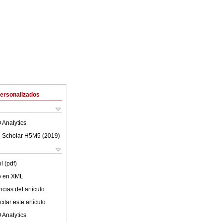
Personalizados
 Analytics
 Scholar H5M5 (
2019
)
l (pdf)
lo en XML
cias del artículo
itar este artículo
 Analytics