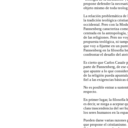
propone defender la necesari
objeto mismo de toda teologí
La relación problemática de l
la tradición teológica crist
occidental. Pero con la Mod
Pannenberg caracteriza como 
centrada en la antropología, 
de las religiones. Pero no voy
propuesta teológica, ni tamp
que voy a fijarme en un punt
Pannenberg en la filosofía h
confrontar el desafío del at
Es cierto que Carlos Casale p
parte de Pannenberg, de ese 
que apunte a lo que consider
de la religión pueda apuntal
fiel a las exigencias básicas d
No es posible entrar a susten
respecto.
En primer lugar, la filosofí
es decir, se niega a aceptar 
clara trascendencia del ser h
los seres humanos en la espa
Pueden darse varias razones 
que propone el cristianismo. 