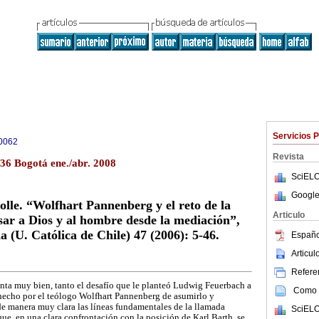
Servicios 
0062
Revista
136 Bogotá ene./abr. 2008
SciELO
Google
olle. “Wolfhart Pannenberg y el reto de la
Articulo
ar a Dios y al hombre desde la mediación”,
a (U. Católica de Chile) 47 (2006): 5-46.
Españo
Articu
Referen
enta muy bien, tanto el desafío que le planteó Ludwig Feuerbach a
Como c
 hecho por el teólogo Wolfhart Pannenberg de asumirlo y
de manera muy clara las líneas fundamentales de la llamada
SciELO
ue, en una clara confrontación con la posición de Karl Barth, se