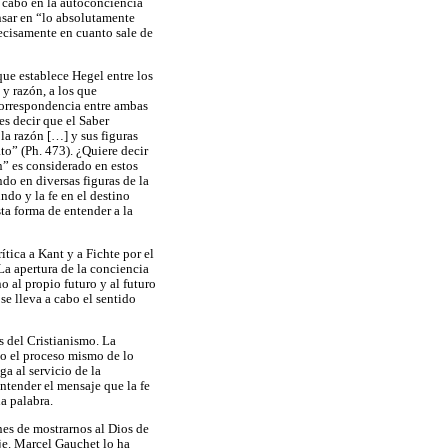
 cabo en la autoconciencia
nsar en “lo absolutamente
ecisamente en cuanto sale de
que establece Hegel entre los
y razón, a los que
 correspondencia entre ambas
es decir que el Saber
la razón […] y sus figuras
to” (Ph. 473). ¿Quiere decir
ón” es considerado en estos
ndo en diversas figuras de la
ndo y la fe en el destino
ta forma de entender a la
tica a Kant y a Fichte por el
La apertura de la conciencia
 al propio futuro y al futuro
se lleva a cabo el sentido
 del Cristianismo. La
o el proceso mismo de lo
a al servicio de la
ntender el mensaje que la fe
na palabra.
nes de mostrarnos al Dios de
aje. Marcel Gauchet lo ha