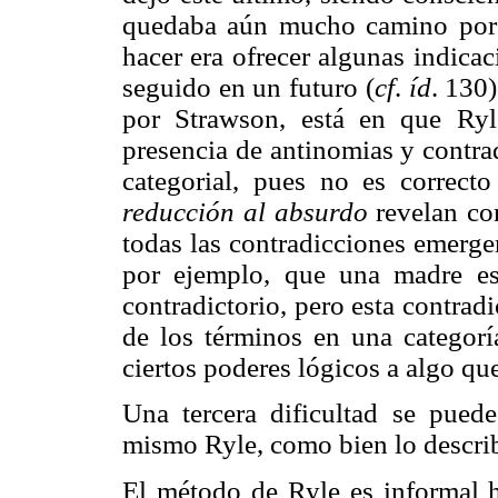
quedaba aún mucho camino por 
hacer era ofrecer algunas indica
seguido en un futuro (
cf
.
íd
. 130)
por Strawson, está en que Ryl
presencia de antinomias y contrad
categorial, pues no es correct
reducción
al absurdo
revelan co
todas las contradicciones emergen
por ejemplo, que una madre es
contradictorio, pero esta contrad
de los términos en una categoría
ciertos poderes lógicos a algo que
Una tercera dificultad se pued
mismo Ryle, como bien lo descri
El método de Ryle es informal ha