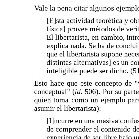
Vale la pena citar algunos ejempl
[E]sta actividad teorética y ob
física] provee métodos de verif
El libertarista, en cambio, in
explica nada. Se ha de concluir
que el libertarista supone nece
distintas alternativas] es un c
inteligible puede ser dicho. (5
Esto hace que este concepto de "y
conceptual" (
íd
. 506). Por su par
quien toma como un ejemplo para
asumir el libertarista):
[I]ncurre en una masiva confusi
de comprender el contenido de
experiencia de ser libre bajo u