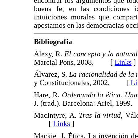
encontrar los argumentos que todo
buena fe, en las condiciones i
intuiciones morales que compar
apostamos en las democracias occ
Bibliografía
Alexy, R.
El concepto y la natura
Marcial Pons, 2008. [
Links
]
Álvarez, S.
La racionalidad de la 
y Constitucionales, 2002. [
Li
Hare, R.
Ordenando la ética. Una 
J. (trad.). Barcelona: Ariel, 19
MacIntyre, A.
Tras la virtud
, Vál
[
Links
]
Mackie, J. Ética. La invención de