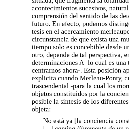
situada, que fragmenta la totalidad
acontecimientos sucesivos, natural
comprensión del sentido de las de
futuro. En efecto, podemos distin
tesis en el acercamiento merleaupo
circunstancia de que exista una mu
tiempo solo es concebible desde u
otro, depende de tal perspectiva, en
determinaciones A -lo cual es una t
centrarnos ahora-. Esta posición a
explicita cuando Merleau-Ponty, cri
trascendental -para la cual los mo
objetos constituidos por la concienc
posible la sintesis de los diferen
objeta:
No está ya [la conciencia cons
[.
..
]
camina libremente de un pa