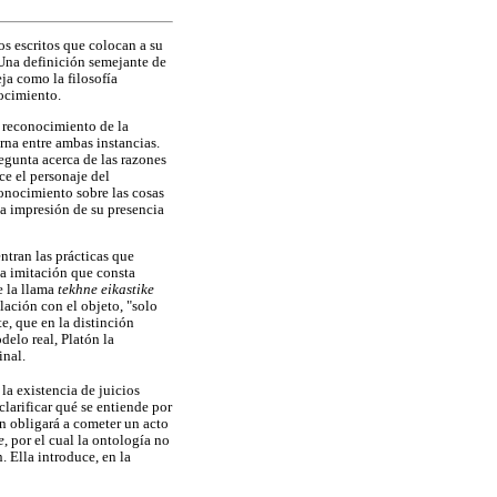
los escritos que colocan a su
. Una definición semejante de
eja como la filosofía
nocimiento.
l reconocimiento de la
erna entre ambas instancias.
regunta acerca de las razones
ce el personaje del
conocimiento sobre las cosas
la impresión de su presencia
entran las prácticas que
na imitación que consta
e la llama
tekhne eikastike
elación con el objeto, "solo
te, que en la distinción
delo real, Platón la
inal.
 la existencia de juicios
clarificar qué se entiende por
n obligará a cometer un acto
e
,
por el cual la ontología no
. Ella introduce, en la