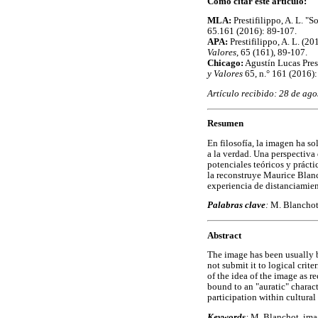
Cómo citar este artículo:
MLA:
Prestifilippo, A. L. "S
65.161 (2016): 89-107.
APA:
Prestifilippo, A. L. (20
Valores
, 65 (161), 89-107.
Chicago:
Agustín Lucas Presti
y Valores
65, n.° 161 (2016)
Artículo recibido: 28 de ag
Resumen
En filosofía, la imagen ha s
a la verdad. Una perspectiva 
potenciales teóricos y prácti
la reconstruye Maurice Blanch
experiencia de distanciamien
Palabras clave
:
M. Blanchot,
Abstract
The image has been usually b
not submit it to logical crite
of the idea of the image as r
bound to an "auratic" charact
participation within cultural
Keywords
:
M. Blanchot, image