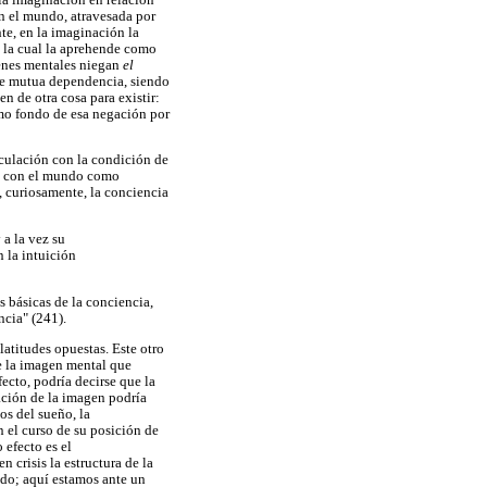
en el mundo, atravesada por
ante, en la imaginación la
a, la cual la aprehende como
genes mentales niegan
el
 de mutua dependencia, siendo
 de otra cosa para existir:
omo fondo de esa negación por
iculación con la condición de
ón con el mundo como
e, curiosamente, la conciencia
 a la vez su
 la intuición
 básicas de la conciencia,
ncia" (241).
latitudes opuestas. Este otro
re la imagen mental que
ecto, podría decirse que la
ación de la imagen podría
os del sueño, la
n el curso de su posición de
 efecto es el
en crisis la estructura de la
ido; aquí estamos ante un