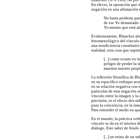
Blanchot 1976 190). No por ca
En efecto, la operación que 
negación en una afirmación 
No basta perderse par
de ese Yo demasiado d
Yo-mismo que está aún
Evidentemente, Blanchot aler
fenomenológico del vínculo e
una insuficiencia constitutiv
realidad, otra cosa que supri
[...] como ocurre en 
peligro de perder la 
muestra nuestro prop
La reflexión filosófica de Bl
en su específico enfoque ac
en su relación negativa con
particular de esta negación 
vínculo entre la imagen y la 
precisión, es el efecto des-s
pues la conciencia, en la ima
Para entender el modo en que
En el mundo, la práctica verb
vínculo se da en el interior 
diálogo. Este saber de fondo
[...] un reino de un 