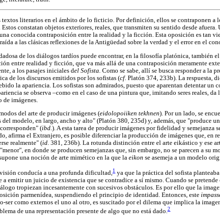
textos literarios en el ámbito de lo ficticio. Por definición, ellos se contraponen a 
 Estos constatan objetos exteriores, reales, que transmiten su sentido desde afuera
a una conocida contraposición entre la realidad y la ficción. Esta oposición es tan vi
traída a las clásicas reflexiones de la Antigüedad sobre la verdad y el error en el co
adosa de los diálogos tardíos puede encontrar, en la filosofía platónica, también e
inción entre realidad y ficción, que va más allá de una contraposición meramente ext
te, a los pasajes iniciales d
el Sofista.
Como se sabe, allí se busca responder a la p
ica de los discursos emitidos por los sofistas (
cf.
Platón 374, 233b). La respuesta, di
debido la apariencia. Los sofistas son admirados, puesto que aparentan detentar un 
pariencia se observa –como en el caso de una pintura que, imitando seres reales, da 
vo de imágenes.
 modos del arte de producir imágenes (
eidolopoiiken tekhnen
). Por un lado, se encu
 del modelo, en largo, ancho y alto" (Platón 380, 235d) y, además, que "produce u
 corresponden" (
ibd.
). A esta tarea de producir imágenes por fidelidad y semejanza s
lado, afirma el Extranjero, es posible diferenciar la producción de imágenes que, en r
erse realmente" (
id.
381, 236b). La rotunda distinción entre el arte eikástico y ese ar
de "menor", en donde se producen semejanzas que, sin embargo, no se parecen a su mo
supone una noción de arte mimético en la que la
eikon
se asemeja a un modelo orig
1
ivisión conducía a una profunda dificultad,
ya que la práctica del sofista planteaba
te a emitir un juicio de existencia que se contradice a sí mismo. Cuando se pretende 
iálogo tropiezan incesantemente con sucesivos obstáculos. Es por ello que la image
sposición parmenídea, suspendiendo el principio de identidad. Entonces, este
impass
no-ser como externos el uno al otro, es suscitado por el dilema que implica la imagen
2
problema de una representación presente de algo que no está dado.