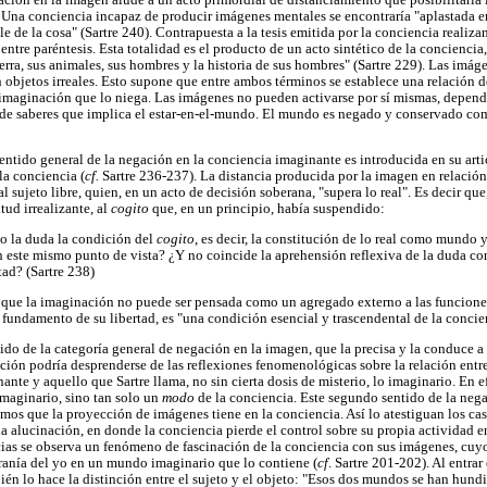
. Una conciencia incapaz de producir imágenes mentales se encontraría "aplastada 
ible de la cosa" (Sartre 240). Contrapuesta a la tesis emitida por la conciencia realiz
a entre paréntesis. Esta totalidad es el producto de un acto sintético de la concienci
erra, sus animales, sus hombres y la historia de sus hombres" (Sartre 229). Las imá
objetos irreales. Esto supone que entre ambos términos se establece una relación
imaginación que lo niega. Las imágenes no pueden activarse por sí mismas, dependen
o de saberes que implica el estar-en-el-mundo. El mundo es negado y conservado c
sentido general de la negación en la conciencia imaginante es introducida en su art
la conciencia (
cf.
Sartre 236-237). La distancia producida por la imagen en relaci
 sujeto libre, quien, en un acto de decisión soberana, "supera lo real". Es decir qu
tud irrealizante, al
cogito
que, en un principio, había suspendido:
do la duda la condición del
cogito
, es decir, la constitución de lo real como mundo y
este mismo punto de vista? ¿Y no coincide la aprehensión reflexiva de la duda con
tad? (Sartre 238)
ir que la imaginación no puede ser pensada como un agregado externo a las funciones
 fundamento de su libertad, es "una condición esencial y trascendental de la concie
ido de la categoría general de negación en la imagen, que la precisa y la conduce a 
ación podría desprenderse de las reflexiones fenomenológicas sobre la relación ent
nte y aquello que Sartre llama, no sin cierta dosis de misterio, lo imaginario. En ef
maginario, sino tan solo un
modo
de la conciencia. Este segundo sentido de la neg
remos que la proyección de imágenes tiene en la conciencia. Así lo atestiguan los cas
la alucinación, en donde la conciencia pierde el control sobre su propia actividad e
ias se observa un fenómeno de fascinación de la conciencia con sus imágenes, cuyo
anía del yo en un mundo imaginario que lo contiene (
cf
. Sartre 201-202). Al entrar 
ién lo hace la distinción entre el sujeto y el objeto: "Esos dos mundos se han hund