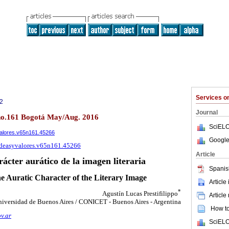
Services 
2
Journal
 no.161 Bogotá May/Aug. 2016
SciELO
yvalores.v65n161.45266
Google
/ideasyvalores.v65n161.45266
Article
rácter aurático de la imagen literaria
Spanis
e Auratic Character of the Literary Image
Article
*
Agustín Lucas Prestifilippo
Article
iversidad de Buenos Aires / CONICET - Buenos Aires - Argentina
How to 
v.ar
SciELO