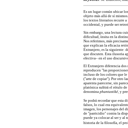
Es un lugar común ubicar los 
objeto más allá de sí mismos.
los textos literarios recurre 
occidental, y puede ser retro
Sin embargo, una lectura cuid
dificultad, ínsita en la dist
Nos referimos, más precisamen
que explican la eficacia retór
Extranjero, es la siguiente: 
que discuten. Esta ilusoria a
efectiva– en el uso discursi
El Extranjero diferencia dos
reproducen "las proporciones
incluso de los colores que le
("arte de copiar"). Por otro 
aparenta parecerse, sin parec
platónica sufrirá el rótulo 
denomina
phantastiké,
y pre
Se podrá recordar que esta d
falsos, lo cual era equivalen
imagen, los personajes del d
de "parricidio" contra la di
puede ya colocar al ser y al 
historia de la filosofía, el 