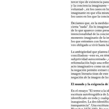
tercer tipo de existencia para
y la conciencia imaginante –e
voluntad–, en los casos en lo
imaginante en que ella misma
los casos en los que la conci
Decíamos que, en la medida e
cierta "nada". En lo imaginar
de lo que aparece como prese
intencionalidad de la concien
momento imaginario de la im
los que entramos con fuerza 
veo obligado a vivir hasta las
La ambigüedad que plantea la
conciliadora –esto es, en t
subjetividad autocentrada–, e
reformulación bajo una refle
acto imaginativo como un
s
la negación permite extraer 
imagen literaria tiran de est
negación
de
la imagen de la
El mundo y la exigencia de
En el ensayo "El terror a la 
escritura autobiográfica de
L
identificado en toda y cualq
inaugurales. La des-identifica
transparencia". Una escritura 