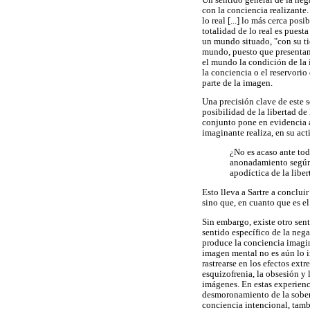
con la conciencia realizante
lo real [...] lo más cerca pos
totalidad de lo real es puest
un mundo situado, "con su ti
mundo, puesto que presentan 
el mundo la condición de la 
la conciencia o el reservori
parte de la imagen.
Una precisión clave de este 
posibilidad de la libertad de 
conjunto pone en evidencia al
imaginante realiza, en su acti
¿No es acaso ante to
anonadamiento según 
apodíctica de la liber
Esto lleva a Sartre a conclu
sino que, en cuanto que es el
Sin embargo, existe otro sent
sentido específico de la neg
produce la conciencia imagina
imagen mental no es aún lo i
rastrearse en los efectos ext
esquizofrenia, la obsesión y 
imágenes. En estas experienc
desmoronamiento de la sober
conciencia intencional, tamb