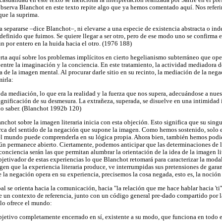
sualidad en este texto se menciona la interpretación realizada por Sartre en el pref
observa Blanchot en este texto repite algo que ya hemos comentado aquí. Nos referi
que la suprima.
a separarse –dice Blanchot–, ni elevarse a una especie de existencia abstracta o ind
efinido que fuimos. Se quiere llegar a ser otro, pero de ese modo uno se confirma 
 por entero en la huida hacia el otro. (1976 188)
ta aquí sobre los problemas implícitos en cierto hegelianismo subterráneo que oper
ntre la imaginación y la conciencia. En este tratamiento, la actividad mediadora d
a de la imagen mental. Al procurar darle sitio en su recinto, la mediación de la neg
mirla:
toda mediación, lo que era la realidad y la fuerza que nos supera, adecuándose a nues
significación de su desmesura. La extrañeza, superada, se disuelve en una intimidad 
io saber. (Blanchot 1992b 120)
anchot sobre la imagen literaria inicia con esta objeción. Esto significa que su sin
erca del sentido de la negación que supone la imagen. Como hemos sostenido, solo 
 el mundo puede comprenderla en su lógica propia. Ahora bien, también hemos podid
aún permanece abierto. Ciertamente, podemos anticipar que las determinaciones de 
conciencia serán las que permitan alumbrar la orientación de la idea de la imagen l
ubjetivador de estas experiencias lo que Blanchot retomará para caracterizar la modal
gen que la experiencia literaria produce, ve interrumpidas sus pretensiones de garant
 la negación opera en su experiencia, precisemos la cosa negada, esto es, la noci
al se orienta hacia la comunicación, hacia "la relación que me hace hablar hacia 'ti
de un contexto de referencia, junto con un código general pre-dado compartido por l
 lo ofrece el mundo:
subjetivo completamente encerrado en sí, existente a su modo, que funciona en todo 