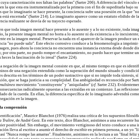
 cuya caracterización nos faltan las palabras" (Sartre 206). A diferencia del vínculo 
n la que esta era instrumentalizada por la primera con el fin de supeditarla bajo su 
s que lo imaginario se hace presente, la conciencia sufre una posesión en la que "no
 está encerrada" (Sartre 214). Lo imaginario aparece como un estatuto elidido de l
encia realizante se desvía de su trayecto esperado.
n que toda imagen mental hace presente a lo ausente y a lo no existente, toda ima
io, la presente imagen mental no borra a lo ausente ni da existencia a lo inexistente
nte en la imagen mental. Preservar la nada en el aparecer de la imagen produce un ef
cia "no puede salir". Este efecto corrosivo conduce a la fenomenología a imprimir el
agen, pues ahora la conciencia no encuentra una instancia externa desde donde dis
y, por otra parte, no puedo romper el encantamiento, no puedo hacer que termine u
 heces la fascinación de lo irreal" (Sartre 224).
 negación de la imagen mental consiste en que, al mismo tiempo en que es identif
érminos de una negación entendida como la superación del mundo situado y condició
s descrita en los términos de un poder sustractivo que si no impide toda síntesis, sí
xión, que se haga justicia a su complejidad. Esa ambigüedad es reconocida por Sartr
imultáneo
movimiento "constituyente" y "aniquilador" (
cf.
Sartre 232). Evidentemen
consecuencias radicalmente opuestas a las extraídas en un comienzo. Las reflexione
e lado de la cuerda. En ellas, la diferencia específica de lo imaginario advendrá com
 negación
en
la imagen.
 la comprensión
identificación", Maurice Blanchot (1976) realiza una crítica de los supuestos filosó
a Traître
, de André Gorz. En este texto, dice Blanchot, asistimos a una recurrente hu
uier positividad. Sin embargo, el movimiento vertiginoso del texto conduce a una i
ción lleva al escritor a asumir el derecho de escribir en primera persona, a un yo "li
así "Nunca rompe las amarras". Finalmente, asistimos en la lectura a un "final feliz y