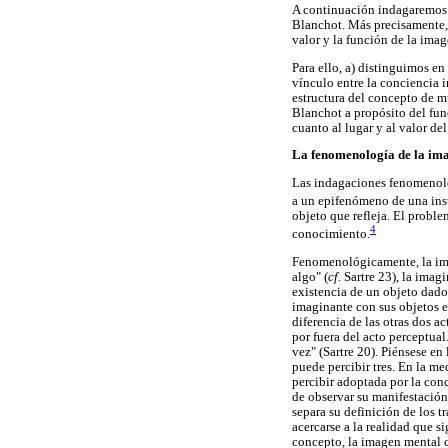
A continuación indagaremos e
Blanchot. Más precisamente, 
valor y la función de la image
Para ello, a) distinguimos e
vínculo entre la conciencia 
estructura del concepto de m
Blanchot a propósito del fun
cuanto al lugar y al valor del
La fenomenología de la im
Las indagaciones fenomenoló
a un epifenómeno de una inst
objeto que refleja. El proble
4
conocimiento.
Fenomenológicamente, la imag
algo" (
cf.
Sartre 23), la imag
existencia de un objeto dado 
imaginante con sus objetos e
diferencia de las otras dos a
por fuera del acto perceptua
vez" (Sartre 20). Piénsese en
puede percibir tres. En la me
percibir adoptada por la conc
de observar su manifestación.
separa su definición de los 
acercarse a la realidad que s
concepto, la imagen mental co