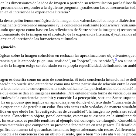
n las dimensiones de la idea de imagen a partir de su reformulación por la filosofí
procuraremos responder a la siguiente pregunta: ¿cuáles son las consecuencias teó
n en el interior de la experiencia literaria?
n la descripción fenomenológica de la imagen dos valencias del concepto dialéctico 
imaginante (
conscience imageante
) y la conciencia realizante (
conscience réalisant
undo que opera como base en las reflexiones de Sartre sobre la imagen; c) reconst
cionamiento de la imagen en el contexto de la experiencia literaria; d) extraemos 
 arte en el interior de las formaciones culturales.
aginación
gicas sobre la imagen coinciden en rechazar las aproximaciones objetivantes que r
3
ancia que la antecede (
v. gr.
una "realidad", un "objeto", un "sentido"),
sea a una i
ma de la imagen exige ser abordado en su propia especificidad, delimitando su ámbit
en es descrita como un acto de conciencia. Si toda conciencia intencional se def
inación no puede sino entenderse como una forma particular de relación entre la conc
a la conciencia le corresponde una tesis realizante. La particularidad de la relaci
s que estos se dan en imágenes mentales. Para entender esta forma de vínculo, es i
ctitudes de la conciencia: percibir y concebir. La percepción, sostiene Sartre, supone
l. Es un proceso que implica un aprendizaje, en donde el objeto dado "nunca está d
 la experiencia de percibir un cubo. Sus seis caras están vedadas, de manera simultán
dida en que elude las "investigaciones de causalidad", la imagen no podría ser subsi
iencia. Concebir un objeto, por el contrario, es pensar su esencia en la simultaneid
 En este caso, es posible remitirse al ejemplo del concepto de triángulo. Concebirlo
trazos materiales que componen su presencia fenoménica en una pizarra. El desafío d
ignifica de manera tal que ambas instancias logren adecuarse sin restos. A diferencia
necta a la conciencia con un objeto ausente, que o bien "no está ahí y se ha propues