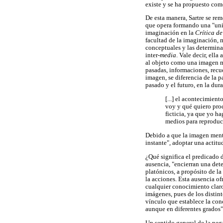
existe y se ha propuesto como
De esta manera, Sartre se re
que opera formando una "unid
imaginación en la
Crítica de
facultad de la imaginación, 
conceptuales y las determina
inter-
media
. Vale decir, ell
al objeto como una imagen m
pasadas, informaciones, recu
imagen, se diferencia de la p
pasado y el futuro, en la du
[...] el acontecimien
voy y qué quiero pro
ficticia, ya que yo h
medios para reproduci
Debido a que la imagen menta
instante", adoptar una actitu
¿Qué significa el predicado 
ausencia, "encierran una det
platónicos, a propósito de la
la acciones. Esta ausencia of
cualquier conocimiento claro
imágenes, pues de los distint
vínculo que establece la con
aunque en diferentes grados"
Un sentido general de la neg