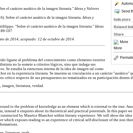
Automat
obre el carácter aurático de la imagen literaria."
Ideas y Valores
Send th
16). Sobre el carácter aurático de la imagen literaria.
Ideas y
Indicators
filippo. "Sobre el carácter aurático de la imagen literaria."
Ideas
Related lin
: 89-107.
Share
osto de 2014; aceptado: 12 de octubre de 2014.
More
More
Permali
olido ligarse al problema del conocimiento como elemento exterior
distinta no la somete a criterios lógicos, sino que indaga sus
cos. Se estudia la estructura interna de la idea de imagen tal como
ot en la experiencia literaria. Se muestra su vinculación a un carácter "aurático" 
to crítico respecto de sus presupuestos no tematizados en su participación dentro de
 imagen, literatura, verdad.
ound to the problem of knowledge as an element which is external to the true. Anot
ria, instead it enquires about its theoretical and practical potentials. In this paper we
econstructed by Maurice Blanchot within literary experience. We will show the idea 
er which exposes reading to an experience of critical self-disclosure of the non th
 formations.
, literature, truth.