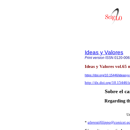
Ideas y Valores
Print version
ISSN
0120-006
Ideas y Valores vol.65
https://doi.org/10.15446/ideas
http://dx.doi.org/10.15446
Sobre el ca
Regarding th
Un
*
alprestifilippo@conicet.go