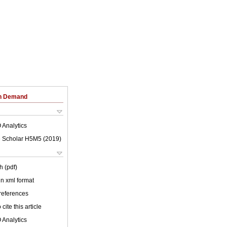
on Demand
 Analytics
 Scholar H5M5 (
2019
)
h (pdf)
 in xml format
 references
cite this article
 Analytics