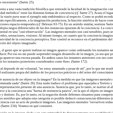
 inexistente" (Sartre 25).
monta a una vasta tradición filosófica que entiende la facultad de la imaginación c
ad melódica" entre las distintas formas de conciencia (
cf.
Sartre 27). Acaso el luga
 la razón pura
sean el ejemplo más emblemático al respecto. Como se podrá recordar
más específicamente, a la imaginación productora, la función sintética de hacer cor
ciones espacio-temporales (
cf.
Deleuze 63-75). En un sentido similar, sostiene Sart
a adopta rasgos diferenciales de las dos instancias opuestas de la conciencia. La con
ental en una "casi-observación". Las imágenes mentales son casi-sensibles, pues 
erdos, sensaciones, visiones. Al mismo tiempo, en cuanto que la conciencia imagin
asividad de la conciencia perceptiva. Este control se reconoce en el predominio del p
ración del objeto imaginado:
to, el gesto que se quiere realizar en imagen aparece como ordenando los instantes a
ducir. Por eso no me puede sorprender ningún desarrollo de la imagen, ya sea que 
aga aparecer una escena pasada. En ambos casos los instantes anteriores con sus con
r los instantes posteriores considerados como fines. (Sartre 172)
l depende de mi voluntad, "no estoy arrastrado a pesar de mí", por lo que me result
d realizante propia del ámbito de los proyectos prácticos o del reino del conocimien
de ausencia de un objeto en la imagen? En la medida en que las imágenes mentales 
erminada nada" (Sartre 26). Esta
nada
traduce el problema que aquejaba a Teeteto y 
 representación presente de una ausencia. Ausencia que, por lo tanto, se
sustrae
al a
rece a la conciencia una "fuerza de resistencia pasiva", en la que el objeto en image
 y distinto. Es, por lo tanto, en la negación donde debemos situarnos para compren
os sentidos que adopta esta categoría es posible deducir consecuencias diferentes (
ciencia con su acto de producir imágenes. Las imágenes mentales "envuelven todas 
 (Sartre 234). Veamos en qué consisten.
ación en la imagen alude a un acto primordial de distanciamiento que posibilitaría