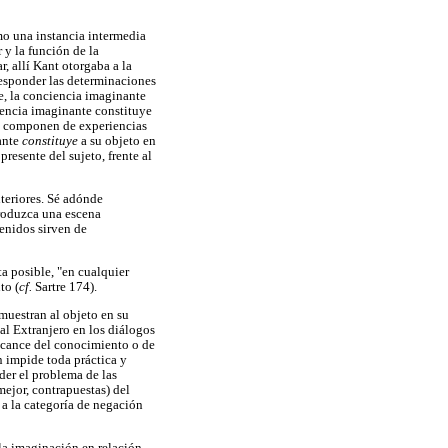
omo una instancia intermedia
r y la función de la
, allí Kant otorgaba a la
responder las determinaciones
re, la conciencia imaginante
ciencia imaginante constituye
se componen de experiencias
ante
constituye
a su objeto en
resente del sujeto, frente al
nteriores. Sé adónde
produzca una escena
tenidos sirven de
a posible, "en cualquier
to (
cf.
Sartre 174).
muestran al objeto en su
al Extranjero en los diálogos
lcance del conocimiento o de
n impide toda práctica y
der el problema de las
mejor, contrapuestas) del
a la categoría de negación
 la imaginación en relación