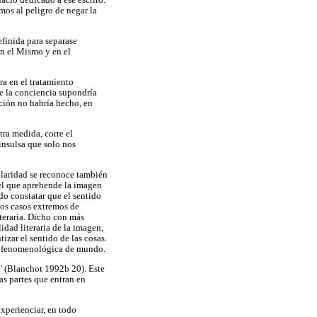
acio dedicado a ese escrito.
mos al peligro de negar la
efinida para separase
en el Mismo y en el
a en el tratamiento
e la conciencia supondría
ación no habría hecho, en
tra medida, corre el
insulsa que solo nos
gularidad se reconoce también
el que aprehende la imagen
o constatar que el sentido
los casos extremos de
iteraria. Dicho con más
idad literaria de la imagen,
izar el sentido de las cosas.
ón fenomenológica de mundo.
'" (Blanchot 1992b 20). Este
as partes que entran en
experienciar, en todo