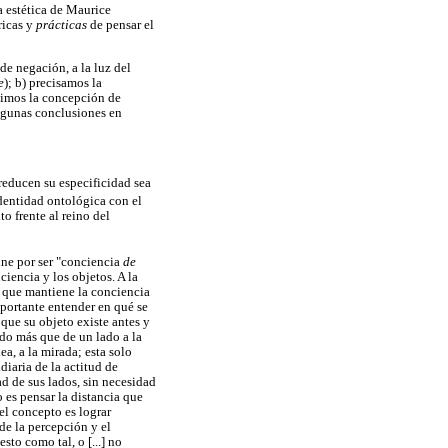
a estética de Maurice
ricas y
prácticas
de pensar el
de negación, a la luz del
e
); b) precisamos la
ruimos la concepción de
algunas conclusiones en
educen su especificidad sea
dentidad ontológica con el
o frente al reino del
ine por ser "conciencia
de
iencia y los objetos. A la
ón que mantiene la conciencia
mportante entender en qué se
 que su objeto existe antes y
ado más que de un lado a la
ea, a la mirada; esta solo
diaria de la actitud de
ad de sus lados, sin necesidad
 es pensar la distancia que
el concepto es lograr
 de la percepción y el
to como tal, o [...] no