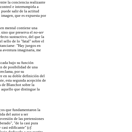
entre la conciencia realizante
control e interrumpirla a
 puede salir de la actitud
a imagen, que es expuesta por
gen mental contiene una
, sino que preserva el
no-ser
ecto sustractivo, del que la
 sello de lo "fatal" sobre el
tanciarse: "Hay juegos en
na aventura imaginaria, me
icada bajo su función
n de posibilidad de una
 reclama, por su
e en su doble definición del
te, esta segunda acepción de
s de Blanchot sobre la
o aquello que distingue la
ficos que fundamentaron la
ida del autor a ser
nversión de las pretensiones
berado", "de la casi pura
 casi edificante" (
cf.