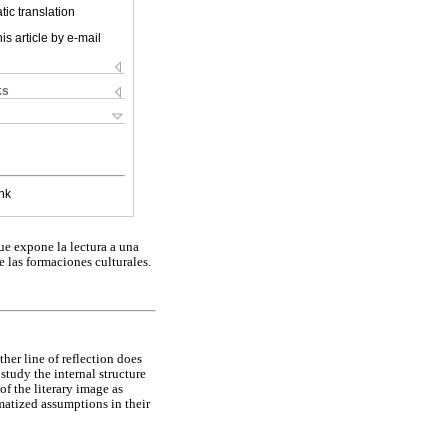
ic translation
is article by e-mail
ks
nk
que expone la lectura a una
 las formaciones culturales.
her line of reflection does
 study the internal structure
of the literary image as
ematized assumptions in their