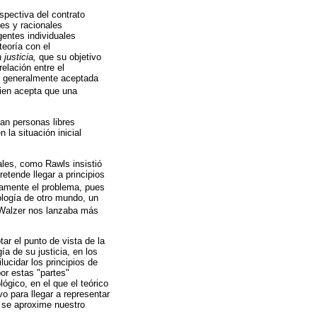
spectiva del contrato
les y racionales
entes individuales
teoría con el
 justicia,
que su objetivo
relación entre el
ea generalmente aceptada
uien acepta que una
ían personas libres
 la situación inicial
ales, como Rawls insistió
retende llegar a principios
samente el problema, pues
ología de otro mundo, un
 Walzer nos lanzaba más
tar el punto de vista de la
ía de su justicia, en los
ucidar los principios de
por estas "partes"
ógico, en el que el teórico
vo para llegar a representar
se aproxime nuestro