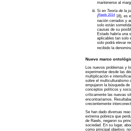
mantenerse al margen
Si en
Teoría de la ju
Rawls 2014
(
18), es 
nación cerrados y au
solo están sometida
causas de su posibl
Estado habría una s
aplicables tan solo 
solo podrá elevar r
recibido la denomi
Nuevo marco ontológic
Los nuevos problemas y lo
experimentar desde las déca
multiplicación e intensifi
sobre el multiculturalismo
empujaron la búsqueda de u
conceptos políticos y soci
críticamente las nuevas s
encontraríamos. Resultaba 
crecientemente interconect
Se han dado diversas reac
extrema pobreza que perdur
de Rawls, negaron su princi
sociedad. En su lugar, abog
como principal objetivo, no