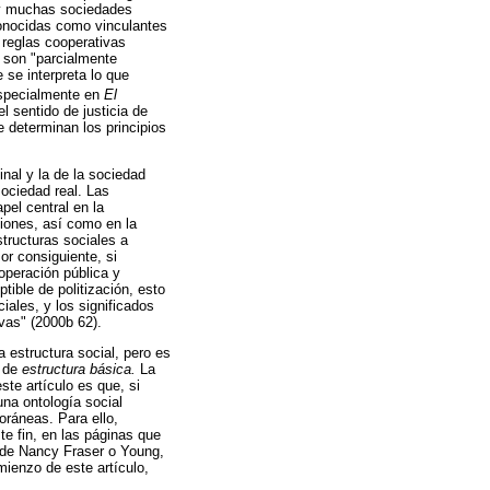
ay muchas sociedades
conocidas como vinculantes
 reglas cooperativas
 son "parcialmente
 se interpreta lo que
 especialmente en
El
l sentido de justicia de
e determinan los principios
inal y la de la sociedad
sociedad real. Las
pel central en la
ciones, así como en la
structuras sociales a
or consiguiente, si
operación pública y
ible de politización, esto
ciales, y los significados
vas" (2000b 62).
 estructura social, pero es
o de
estructura básica.
La
ste artículo es que, si
una ontología social
oráneas. Para ello,
te fin, en las páginas que
s de Nancy Fraser o Young,
mienzo de este artículo,