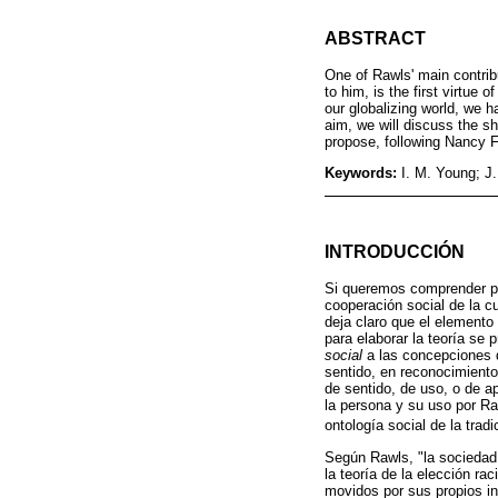
ABSTRACT
One of Rawls' main contribu
to him, is the first virtue 
our globalizing world, we h
aim, we will discuss the sh
propose, following Nancy Fr
Keywords:
I. M. Young; J.
INTRODUCCIÓN
Si queremos comprender pl
cooperación social de la c
deja claro que el elemento
para elaborar la teoría se
social
a las concepciones d
sentido, en reconocimiento
de sentido, de uso, o de ap
la persona y su uso por R
ontología social de la tradi
Según Rawls, "la sociedad
la teoría de la elección r
movidos por sus propios i