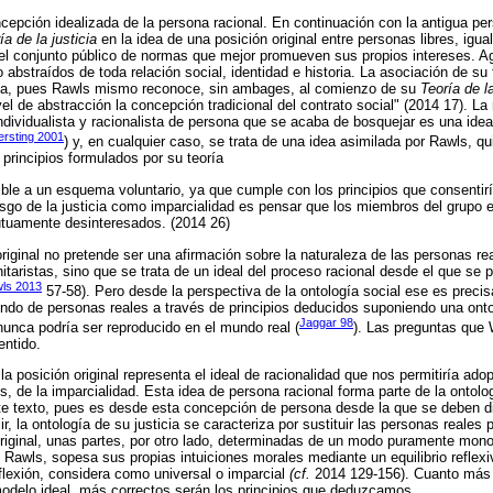
epción idealizada de la persona racional. En continuación con la antigua per
ía de la justicia
en la idea de una posición original entre personas libres, igua
el conjunto público de normas que mejor promueven sus propios intereses. Ag
abstraídos de toda relación social, identidad e historia. La asociación de su 
ita, pues Rawls mismo reconoce, sin ambages, al comienzo de su
Teoría de la
vel de abstracción la concepción tradicional del contrato social" (2014 17). La 
individualista y racionalista de persona que se acaba de bosquejar es una id
ersting 2001
) y, en cualquier caso, se trata de una idea asimilada por Rawls, q
 principios formulados por su teoría
ible a un esquema voluntario, ya que cumple con los principios que consentir
rasgo de la justicia como imparcialidad es pensar que los miembros del grupo en
utuamente desinteresados. (2014 26)
original no pretende ser una afirmación sobre la naturaleza de las personas re
itaristas, sino que se trata de un ideal del proceso racional desde el que se p
ls 2013
57-58). Pero desde la perspectiva de la ontología social ese es preci
undo de personas reales a través de principios deducidos suponiendo una ont
Jaggar 98
unca podría ser reproducido en el mundo real (
). Las preguntas que
entido.
la posición original representa el ideal de racionalidad que nos permitiría adop
s, de la imparcialidad. Esta idea de persona racional forma parte de la ontolog
 texto, pues es desde esta concepción de persona desde la que se deben dil
r, la ontología de su justicia se caracteriza por sustituir las personas reales 
original, unas partes, por otro lado, determinadas de un modo puramente monol
o Rawls, sopesa sus propias intuiciones morales mediante un equilibrio reflexi
eflexión, considera como universal o imparcial
(cf.
2014 129-156). Cuanto más 
odelo ideal, más correctos serán los principios que deduzcamos.