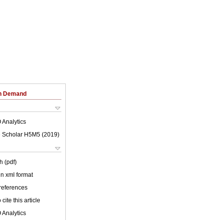
on Demand
 Analytics
 Scholar H5M5 (
2019
)
h (pdf)
 in xml format
 references
cite this article
 Analytics