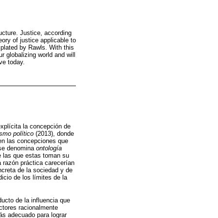
ucture. Justice, according
eory of justice applicable to
mplated by Rawls. With this
r globalizing world and will
ve today.
plícita la concepción de
ismo político
(2013), donde
ien las concepciones que
o se denomina
ontología
e las que estas toman su
a razón práctica carecerían
ncreta de la sociedad y de
icio de los límites de la
cto de la influencia que
ctores racionalmente
ás adecuado para lograr