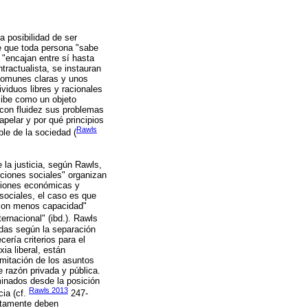
la posibilidad de ser
e que toda persona "sabe
 "encajan entre sí hasta
tractualista, se instauran
 comunes claras y unos
ividuos libres y racionales
cibe como un objeto
 con fluidez sus problemas
apelar y por qué principios
Rawls
le de la sociedad (
 la justicia, según Rawls,
uciones sociales" organizan
siciones económicas y
sociales, el caso es que
s con menos capacidad"
ernacional" (ibd.). Rawls
idas según la separación
cería criterios para el
ia liberal, están
imitación de los asuntos
e razón privada y pública.
minados desde la posición
Rawls 2013
cia (cf.
247-
ictamente deben