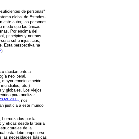
uficientes de personas"
istema global de Estados-
ún este autor, las personas
de modo que las únicas
rnas. Por encima del
al, principios y normas
rsona sufre injusticias,
ce. Esta perspectiva ha
6
).
nzó rápidamente a
gía neoliberal,
s, mayor concienciación
 mundiales, etc.)
 y globales. Los viejos
órico para analizar
s (
cf.
2000)
, nos
an justicia a este mundo
horrorizados por la
 y eficaz desde la teoría
estructurales de la
 cual esta debe proponerse
 de las necesidades básicas