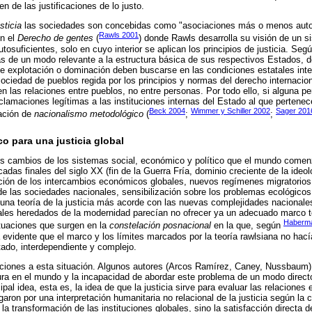
 de las justificaciones de lo justo.
sticia
las sociedades son concebidas como "asociaciones más o menos autos
Rawls 2001
en el
Derecho de gentes
(
) donde Rawls desarrolla su visión de un s
tosuficientes, solo en cuyo interior se aplican los principios de justicia. Seg
s de un modo relevante a la estructura básica de sus respectivos Estados, 
e explotación o dominación deben buscarse en las condiciones estatales inte
ociedad de pueblos regida por los principios y normas del derecho internacion
en las relaciones entre pueblos, no entre personas. Por todo ello, si alguna pe
eclamaciones legítimas a las instituciones internas del Estado al que pertene
Beck 2004
Wimmer y Schiller 2002
Sager 201
nación de
nacionalismo metodológico
(
;
;
o para una justicia global
s cambios de los sistemas social, económico y político que el mundo come
das finales del siglo XX (fin de la Guerra Fría, dominio creciente de la ideolo
cación de los intercambios económicos globales, nuevos regímenes migratorio
 de las sociedades nacionales, sensibilización sobre los problemas ecológicos
na teoría de la justicia más acorde con las nuevas complejidades nacionales
ales heredados de la modernidad parecían no ofrecer ya un adecuado marco te
Haberma
ituaciones que surgen en la
constelación posnacional
en la que, según
evidente que el marco y los límites marcados por la teoría rawlsiana no hací
ado, interdependiente y complejo.
ciones a esta situación. Algunos autores (Arcos Ramírez, Caney, Nussbaum), 
a en el mundo y la incapacidad de abordar este problema de un modo directo
pal idea, esta es, la idea de que la justicia sirve para evaluar las relaciones 
aron por una interpretación humanitaria no relacional de la justicia según la
 la transformación de las instituciones globales, sino la satisfacción directa