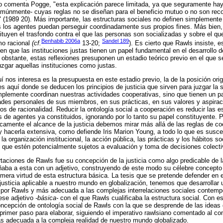
mo comenta Pogge, "esta explicación parece limitada, ya que seguramente h
comúnmente- cuyas reglas no se diseñan para el beneficio mutuo o no son re
s" (1989 20). Más importante, las estructuras sociales no definen simplemente
s los agentes puedan perseguir coordinadamente sus propios fines. Más bien,
stituyen el trasfondo contra el que las personas son socializadas y sobre el que
Benhabib 2006a
Sandel 189
mo racional
(cf.
13-20;
). Es cierto que Rawls insiste,
en que las instituciones justas tienen un papel fundamental en el desarrollo de
 obstante, estas reflexiones presuponen un estadio teórico previo en el que s
uzgar aquellas instituciones como justas.
í nos interesa es la presupuesta en este estadio previo, la de la posición orig
s aquí donde se deducen los principios de justicia que sirven para juzgar la 
mplemente coordinan nuestras actividades cooperativas, sino que tienen un pa
dades personales de sus miembros, en sus prácticas, en sus valores y aspira
ios de racionalidad. Reducir la ontología social a cooperación es reducir las e
 de agentes ya constituidos, ignorando por lo tanto su papel constituyente. P
amente el alcance de la justicia debemos mirar más allá de las reglas de co
 hacerla extensiva, como defiende Iris Marion Young, a todo lo que es suscept
la organización institucional, la acción pública, las prácticas y los hábitos so
n que estén potencialmente sujetos a evaluación y toma de decisiones colecti
rtaciones de Rawls fue su concepción de la justicia como algo predicable de la
ba a esta con un adjetivo, construyendo de este modo su célebre concept
primera virtud de esta estructura básica. La tesis que se pretende defender en e
justicia aplicable a nuestro mundo en globalización, tenemos que desarrollar 
 por Rawls y más adecuada a las complejas interrelaciones sociales contemp
se adjetivo
-básica-
con el que Rawls cualificaba la estructura social. Con es
oncepción de ontología social de Rawls con la que se desprende de las idea
 primer paso para elaborar, siguiendo el imperativo rawlsiano comentado al co
más adecuada a la compleja realidad de nuestro mundo globalizado.