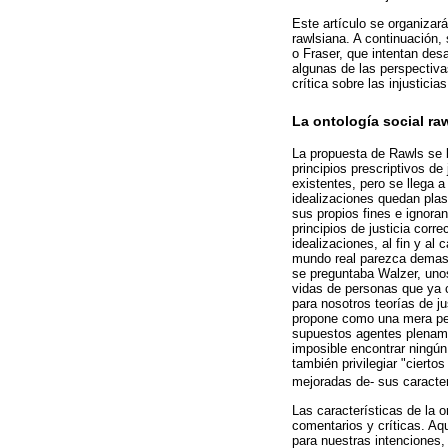
Este artículo se organizar
rawlsiana. A continuación,
o Fraser, que intentan de
algunas de las perspectiv
crítica sobre las injusticia
La ontología social ra
La propuesta de Rawls se 
principios prescriptivos d
existentes, pero se llega 
idealizaciones quedan pla
sus propios fines e ignora
principios de justicia cor
idealizaciones, al fin y al
mundo real parezca demasi
se preguntaba Walzer, unos
vidas de personas que ya 
para nosotros teorías de j
propone como una mera peti
supuestos agentes plename
imposible encontrar ningú
también privilegiar "ciert
mejoradas de- sus caracte
Las características de la 
comentarios y críticas. Aq
para nuestras intenciones,