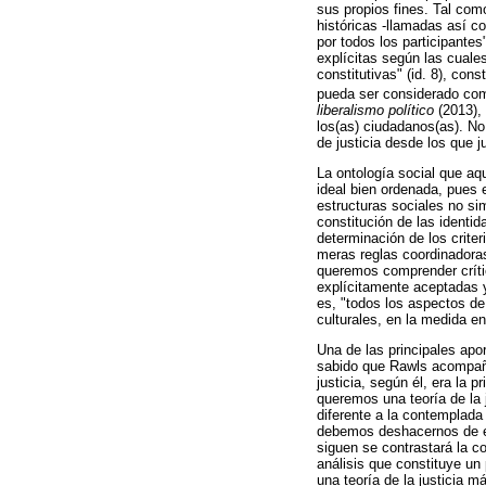
sus propios fines. Tal co
históricas -llamadas así 
por todos los participante
explícitas según las cuale
constitutivas" (id. 8), con
pueda ser considerado co
liberalismo político
(2013), 
los(as) ciudadanos(as). No
de justicia desde los que j
La ontología social que aqu
ideal bien ordenada, pues e
estructuras sociales no si
constitución de las identi
determinación de los criter
meras reglas coordinadoras
queremos comprender crític
explícitamente aceptadas y
es, "todos los aspectos de 
culturales, en la medida e
Una de las principales apo
sabido que Rawls acompaña
justicia, según él, era la 
queremos una teoría de la 
diferente a la contemplada
debemos deshacernos de e
siguen se contrastará la c
análisis que constituye un
una teoría de la justicia 