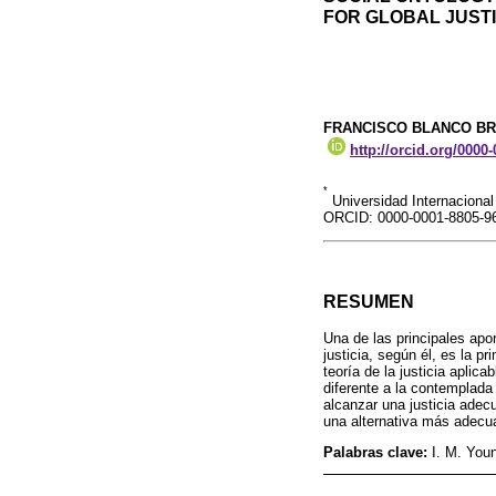
FOR GLOBAL JUST
FRANCISCO BLANCO B
http://orcid.org/0000
*
Universidad Internacional 
ORCID: 0000-0001-8805-9
RESUMEN
Una de las principales apo
justicia, según él, es la pr
teoría de la justicia aplic
diferente a la contemplada
alcanzar una justicia adec
una alternativa más adecua
Palabras clave:
I. M. Youn