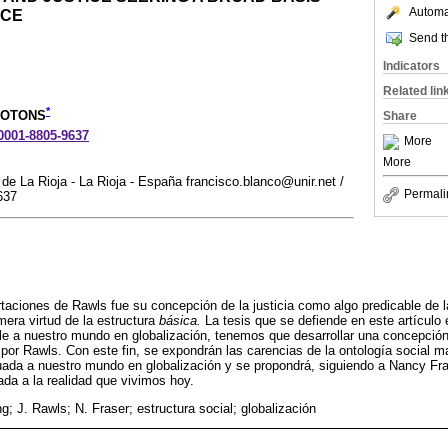
Automat
ICE
Send th
Indicators
Related lin
*
ROTONS
Share
-0001-8805-9637
More
More
de La Rioja - La Rioja - España francisco.blanco@unir.net /
Permali
637
rtaciones de Rawls fue su concepción de la justicia como algo predicable de la
imera virtud de la estructura
básica.
La tesis que se defiende en este artículo
able a nuestro mundo en globalización, tenemos que desarrollar una concepción
 por Rawls. Con este fin, se expondrán las carencias de la ontología social 
uada a nuestro mundo en globalización y se propondrá, siguiendo a Nancy Fra
da a la realidad que vivimos hoy.
g; J. Rawls; N. Fraser; estructura social; globalización