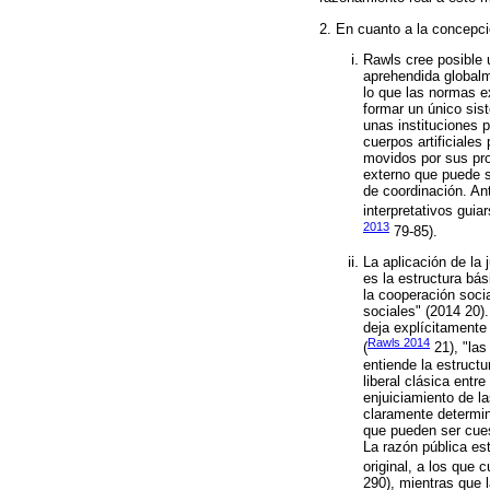
2. En cuanto a la concepci
Rawls cree posible u
aprehendida globalm
lo que las normas e
formar un único sis
unas instituciones 
cuerpos artificiales
movidos por sus pro
externo que puede s
de coordinación. Ant
interpretativos gui
2013
79-85).
La aplicación de la 
es la estructura bás
la cooperación socia
sociales" (2014 20)
deja explícitamente
Rawls 2014
(
21), "las
entiende la estruct
liberal clásica entre
enjuiciamiento de la
claramente determina
que pueden ser cuest
La razón pública es
original, a los que c
290), mientras que 