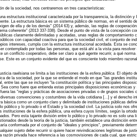
ón de la sociedad, nos centraremos en tres características:
na estructura institucional caracterizada por la transparencia, la distinción y 
ente. La estructura básica es un sistema público de normas, en el sentido d
xigen de ella y de los demás" (2014 63) y, además, las reglas de cooperación
tema coherente" (2013 337-338). Desde el punto de vista de la concepción con
públicas claramente delimitadas y acotadas, unas reglas de comportamiento
 públicos con capacidad coactiva para que la sociedad civil, el conjunto de ind
pios intereses, cumpla con la estructura institucional acordada. Esta se con
er contemplado por todas las personas, que está ahí a la vista para resolver
e un conflicto cooperativo, debe ser claro a qué agente recurrir, a qué norma 
arse. Este es un conjunto evidente del que es consciente todo miembro razonab
justicia rawlsiana se limita a las instituciones de la
esfera pública.
El objeto de
ica de la sociedad, por la que se entiende el modo en que "las grandes instit
l, entre las que se incluyen "la constitución política y las principales dispo
. Sea como fuere que entienda estas principales disposiciones económicas y 
 fuera las "reglas y prácticas de asociaciones privadas o de grupos sociale
 diversas convenciones y costumbres de la vida cotidiana [...] y el derecho int
ura básica como un conjunto claro y delimitado de instituciones públicas defin
 lo público y lo privado o el Estado y la sociedad civil. La justicia solo nos ofre
s instituciones de la esfera pública, una esfera cuyos límites, según la ortodox
dos. Pero esta tajante división entre lo público y lo privado no es solo una l
ionados desde la teoría de la justicia, también establece una distinción entr
taría conformada por el conjunto de "ideales y principios", previamente deter
ualquier sujeto debe recurrir si quiere hacer reivindicaciones legítimas de justi
la razón privada hace referencia a las cosmovisiones de cada cual, que estr