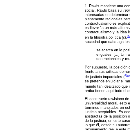
1. Rawls mantiene una conc
social, Rawls basa su
Teor
interesadas en determinar 
plenamente racionales pero 
contractualismo es explíc
es llevar "a un más alto ni
contractualismo y la idea 
K
en la filosofía política
(cf.
sociedad que satisfaga los
se acerca en lo pos
e iguales. [...] Un 
son racionales y m
Por supuesto, la posición 
frente a sus críticas comun
Raw
de justicia imparciales (
se pretende enjuiciar el m
mundo tan idealizado que n
arriba tienen aquí todo el s
El constructo rawlsiano de 
universalidad moral, esto e
términos manejados en este
justicia aceptables. Es deci
abstractas de la posición 
de la justicia, en este cas
lo que él, desde su autorr
razonamiento real a este m