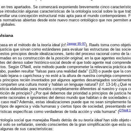
á en tres apartados. Se comenzará exponiendo brevemente cinco característic
 se introducirán algunas características de la ontología social sobre la que t
sarrollar una concepción estructural más apta para el mundo contemporáneo. 
as normativas abiertas desde este nuevo marco ontológico que nos permiten a
s globales.
wlsiana
Jaggar 95-97
basa en el método de la
teoría ideal (cf.
). Rawls toma como objetiv
e justicia que sirvan como estándares para evaluar las estructuras de las soc
a estos principios desde idealizaciones, tanto del proceso racional como de la
smadas en su construcción de la
posición original,
en la que agentes exclusiv
ntes del denso saber histórico-social desde el que todo agente real comprend
rectos. Según O'Neill, este método puede comprometer la relevancia práctica de
 cabo, pueden resultar "falsas para una realidad dada" (120) o puede que la con
ado lejana o caprichosa y no esté a la altura de nuestra compleja comprens
 principios recién inventados por algunos agentes desarraigados socialmente
comparten una cultura moral y hablan un lenguaje natural?
(cf.
13-14) ¿Qué re
usticia elaboradas para mundos completamente diferentes al nuestro y cuya 
ción de principio? ¿Por qué debemos dar prioridad a principios de justicia 
nte racionales e ignorantes del denso mundo que habitan o de sociedades c
n caso real? Además, estas idealizaciones puede que no sean simplemente fa
os tipos de agencia y vida humanas y ciertos tipos de sociedad, presentando 
O'Neill 
rísticas específicas como verdaderas de toda acción y vida humana" (
ontología social que manejaba Rawls detrás de su
teoría ideal
han sido objeto
uí solo se señalarán, siendo conscientes de la gran simplificación que esto s
 algunas de sus características: