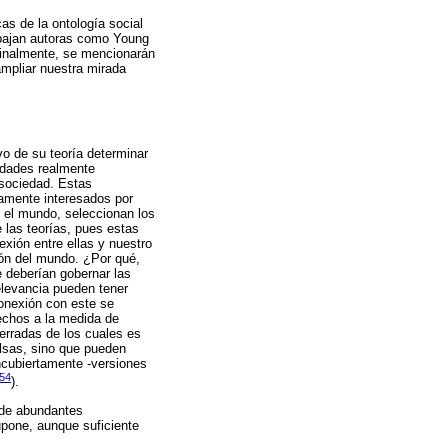
as de la ontología social
rabajan autoras como Young
Finalmente, se mencionarán
mpliar nuestra mirada
o de su teoría determinar
iedades realmente
 sociedad. Estas
amente interesados por
e el mundo, seleccionan los
 las teorías, pues estas
exión entre ellas y nuestro
ión del mundo. ¿Por qué,
 deberían gobernar las
levancia pueden tener
conexión con este se
hechos a la medida de
erradas de los cuales es
lsas, sino que pueden
encubiertamente -versiones
154
).
 de abundantes
upone, aunque suficiente