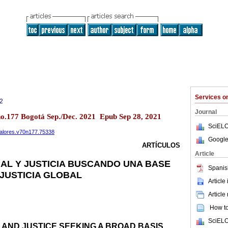
Services 
2
Journal
 no.177 Bogotá Sep./Dec. 2021 Epub Sep 28, 2021
SciELO
yvalores.v70n177.75338
Google
ARTÍCULOS
Article
AL Y JUSTICIA BUSCANDO UNA BASE
Spanis
 JUSTICIA GLOBAL
Article
Article
How to 
SciELO
AND JUSTICE SEEKING A BROAD BASIS