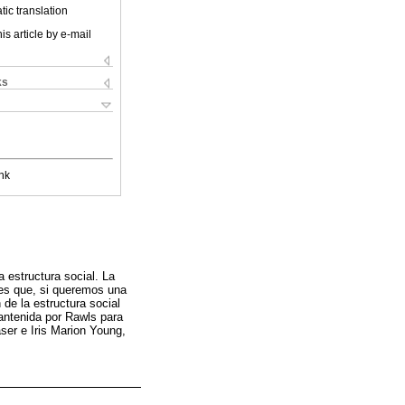
ic translation
is article by e-mail
ks
nk
 estructura social. La
 es que, si queremos una
 de la estructura social
mantenida por Rawls para
ser e Iris Marion Young,