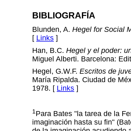
BIBLIOGRAFÍA
Blunden, A.
Hegel for Social
[
Links
]
Han, B.C.
Hegel y el poder: u
Miguel Alberti. Barcelona: Edi
Hegel, G.W.F.
Escritos de juv
María Ripalda. Ciudad de Méx
1978. [
Links
]
1
Para Bates "la tarea de la F
imaginación hasta su fin" (Ba
de la imaginación acudiendo a