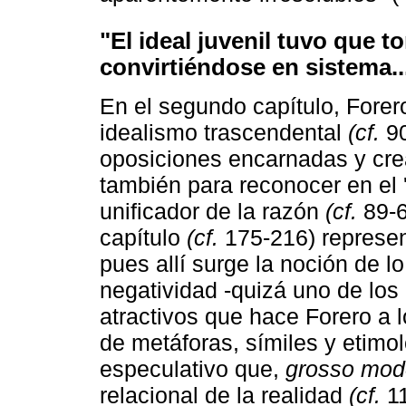
"El ideal juvenil tuvo que to
convirtiéndose en sistema..
En el segundo capítulo, Forer
idealismo trascendental
(cf.
90
oposiciones encarnadas y cread
también para reconocer en el 'e
unificador de la razón
(cf.
89-6
capítulo
(cf.
175-216) represen
pues allí surge la noción de l
negatividad -quizá uno de los
atractivos que hace Forero a l
de metáforas, símiles y etimol
especulativo que,
grosso mod
relacional de la realidad
(cf.
11