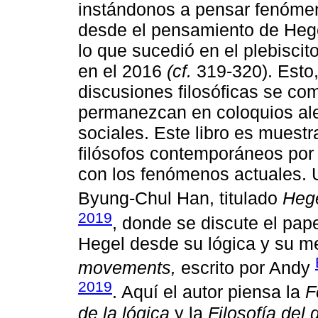
instándonos a pensar fenómen
desde el pensamiento de Hege
lo que sucedió en el plebisci
en el 2016
(cf.
319-320). Esto,
discusiones filosóficas se co
permanezcan en coloquios ale
sociales. Este libro es muestr
filósofos contemporáneos por 
con los fenómenos actuales. U
Byung-Chul Han, titulado
Hege
2019
, donde se discute el pap
Hegel desde su lógica y su me
movements,
escrito por Andy
2019
. Aquí el autor piensa la
F
de la lógica
y la
Filosofía del