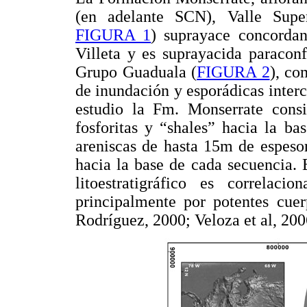
(en adelante SCN), Valle Sup
FIGURA 1
) suprayace concordan
Villeta y es suprayacida paracon
Grupo Guaduala (
FIGURA 2
), co
de inundación y esporádicas interca
estudio la Fm. Monserrate consis
fosforitas y “shales” hacia la ba
areniscas de hasta 15m de espesor,
hacia la base de cada secuencia. 
litoestratigráfico es correla
principalmente por potentes cuer
Rodríguez, 2000; Veloza et al, 200