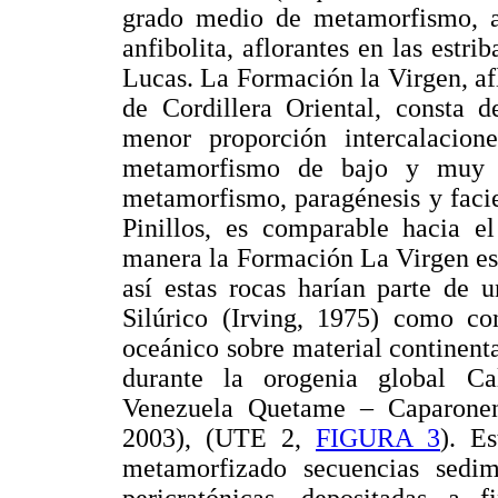
grado medio de metamorfismo, al
anfibolita, aflorantes en las estri
Lucas. La Formación la Virgen, afl
de Cordillera Oriental, consta de
menor proporción intercalacion
metamorfismo de bajo y muy 
metamorfismo, paragénesis y faci
Pinillos, es comparable hacia 
manera la Formación La Virgen es
así estas rocas harían parte de 
Silúrico (Irving, 1975) como co
oceánico sobre material continenta
durante la orogenia global C
Venezuela Quetame – Caparonensi
2003), (UTE 2,
FIGURA 3
). E
metamorfizado secuencias sedim
pericratónicas, depositadas a 