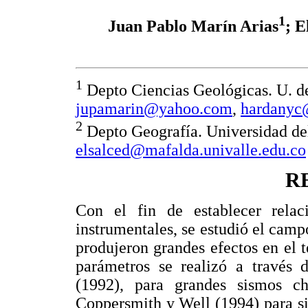
1
Juan Pablo Marín Arias
; E
1
Depto Ciencias Geológicas. U. de
jupamarin@yahoo.com
,
hardanyc
2
Depto Geografía. Universidad del
elsalced@mafalda.univalle.edu.co
R
Con el fin de establecer relac
instrumentales, se estudió el cam
produjeron grandes efectos en el t
parámetros se realizó a través
(1992), para grandes sismos c
Coppersmith y Well (1994) para s