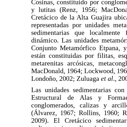
Cosinas, constituido por conglomera
y lutitas (Renz, 1956; MacDona
Cretácico de la Alta Guajira ubic
representadas por unidades meta
sedimentarias que localmente
dinámico. Las unidades metamórfi
Conjunto Metamórfico Etpana, y
están constituidas por filitas, es
metarenitas arcósicas, metacong
MacDonald, 1964; Lockwood, 1965
Londoño, 2002; Zuluaga
et al
., 20
Las unidades sedimentarias con
Estructural de Alas y Formaci
conglomerados, calizas y arcill
(Álvarez, 1967; Rollins, 1960; 
2009). El Cretácico sedimenta