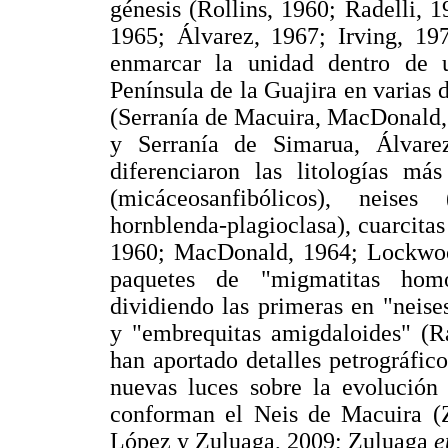
génesis (Rollins, 1960; Radelli,
1965; Álvarez, 1967; Irving, 197
enmarcar la unidad dentro de 
Península de la Guajira en varias d
(Serranía de Macuira, MacDonald,
y Serranía de Simarua, Álvarez
diferenciaron las litologías má
(micáceosanfibólicos), neises
hornblenda-plagioclasa), cuarcita
1960; MacDonald, 1964; Lockwood
paquetes de "migmatitas homo
dividiendo las primeras en "neise
y "embrequitas amigdaloides" (Ra
han aportado detalles petrográfi
nuevas luces sobre la evolución
conforman el Neis de Macuira 
López y Zuluaga, 2009; Zuluaga
e