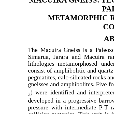
PA
METAMORPHIC RO
CO
A
The Macuira Gneiss is a Paleozo
Simarua, Jarara and Macuira ra
lithologies metamorphosed unde
consist of amphibolitic and quartz 
pegmatites, calc-silicated rocks a
gneisses and amphibolites. Five fo
) were identified and interpret
3
developed in a progressive barro
pressure with intermediate P-T ra