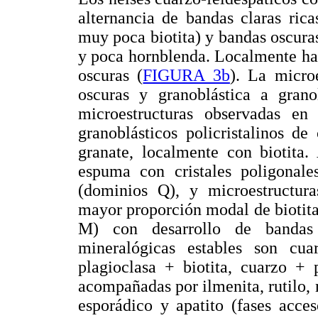
alternancia de bandas claras ric
muy poca biotita) y bandas oscura
y poca hornblenda. Localmente hay
oscuras (
FIGURA 3b
). La microe
oscuras y granoblástica a grano
microestructuras observadas en 
granoblásticos policristalinos de
granate, localmente con biotita.
espuma con cristales poligonale
(dominios Q), y microestructuras
mayor proporción modal de biotita
M) con desarrollo de banda
mineralógicas estables son cu
plagioclasa + biotita, cuarzo + 
acompañadas por ilmenita, rutilo, m
esporádico y apatito (fases acceso