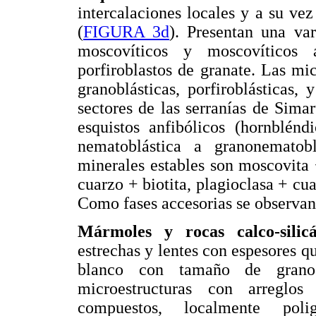
intercalaciones locales y a su vez
(
FIGURA 3d
). Presentan una va
moscovíticos y moscovíticos a
porfiroblastos de granate. Las mi
granoblásticas, porfiroblásticas
sectores de las serranías de Sima
esquistos anfibólicos (hornblénd
nematoblástica a granonematobl
minerales estables son moscovita 
cuarzo + biotita, plagioclasa + cua
Como fases accesorias se observan e
Mármoles y rocas calco-silicát
estrechas y lentes con espesores qu
blanco con tamaño de grano
microestructuras con arreglos g
compuestos, localmente poli