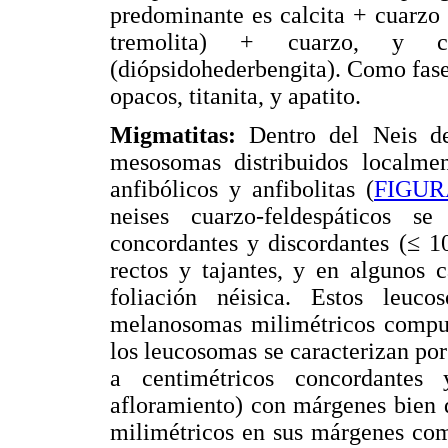
predominante es calcita + cuarzo +
tremolita) + cuarzo, y c
(diópsidohederbengita). Como fase
opacos, titanita, y apatito.
Migmatitas:
Dentro del Neis de
mesosomas distribuidos localment
anfibólicos y anfibolitas (
FIGUR
neises cuarzo-feldespáticos s
concordantes y discordantes (≤ 1
rectos y tajantes, y en algunos c
foliación néisica. Estos leu
melanosomas milimétricos compues
los leucosomas se caracterizan por
a centimétricos concordantes
afloramiento) con márgenes bien 
milimétricos en sus márgenes com