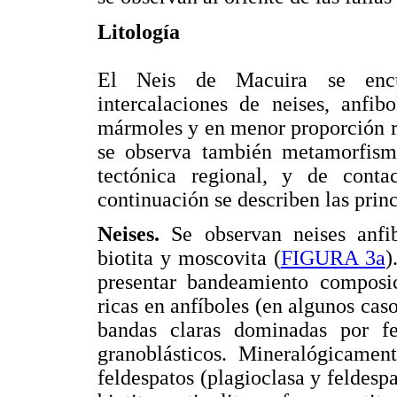
Litología
El Neis de Macuira se encue
intercalaciones de neises, anfib
mármoles y en menor proporción ro
se observa también metamorfismo
tectónica regional, y de conta
continuación se describen las princ
Neises.
Se observan neises anfib
biotita y moscovita (
FIGURA 3a
)
presentar bandeamiento composic
ricas en anfíboles (en algunos cas
bandas claras dominadas por fe
granoblásticos. Mineralógicamen
feldespatos (plagioclasa y feldesp