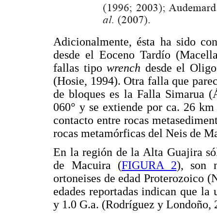
Adicionalmente, ésta ha sido co
desde el Eoceno Tardío (Macell
fallas tipo
wrench
desde el Oligo
(Hosie, 1994). Otra falla que pare
de bloques es la Falla Simarua (
060° y se extiende por ca. 26 km
contacto entre rocas metasediment
rocas metamórficas del Neis de Ma
En la región de la Alta Guajira s
de Macuira (
FIGURA 2
), son 
ortoneises de edad Proterozoico (
edades reportadas indican que la u
y 1.0 G.a. (Rodríguez y Londoño,