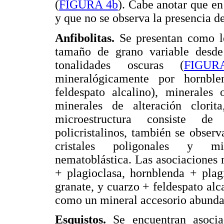
(
FIGURA 4b
). Cabe anotar que e
y que no se observa la presencia de
Anfibolitas.
Se presentan como l
tamaño de grano variable desd
tonalidades oscuras (
FIGUR
mineralógicamente por hornblen
feldespato alcalino), minerales 
minerales de alteración clorit
microestructura consiste de 
policristalinos, también se obser
cristales poligonales y mic
nematoblástica. Las asociaciones 
+ plagioclasa, hornblenda + plag
granate, y cuarzo + feldespato alc
como un mineral accesorio abunda
Esquistos.
Se encuentran asocia