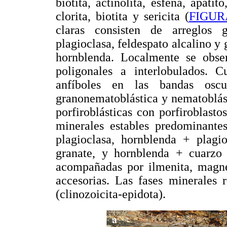
biotita, actinolita, esfena, apati
clorita, biotita y sericita (
FIGUR
claras consisten de arreglos gr
plagioclasa, feldespato alcalino y
hornblenda. Localmente se obser
poligonales a interlobulados.
anfíboles en las bandas oscu
granonematoblástica y nematoblás
porfiroblásticas con porfiroblasto
minerales estables predominante
plagioclasa, hornblenda + plagi
granate, y hornblenda + cuarzo
acompañadas por ilmenita, magnet
accesorias. Las fases minerales 
(clinozoicita-epidota).