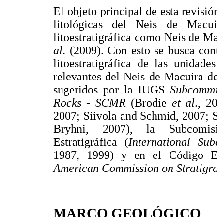
El objeto principal de esta revisión
litológicas del Neis de Macui
litoestratigráfica como Neis de M
al
. (2009). Con esto se busca con
litoestratigráfica de las unidad
relevantes del Neis de Macuira d
sugeridos por la IUGS
Subcommi
Rocks - SCMR
(Brodie
et al
., 2
2007; Siivola and Schmid, 2007;
Bryhni, 2007), la Subcomisió
Estratigráfica (
International Sub
1987, 1999) y en el Código Est
American Commission on Stratigr
MARCO GEOLÓGICO