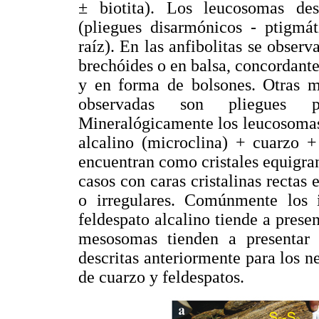
± biotita). Los leucosomas des
(pliegues disarmónicos - ptigmát
raíz). En las anfibolitas se obser
brechóides o en balsa, concordante
y en forma de bolsones. Otras mi
observadas son pliegues 
Mineralógicamente los leucosomas
alcalino (microclina) + cuarzo +
encuentran como cristales equigra
casos con caras cristalinas rectas
o irregulares. Comúnmente los i
feldespato alcalino tiende a prese
mesosomas tienden a presentar 
descritas anteriormente para los n
de cuarzo y feldespatos.