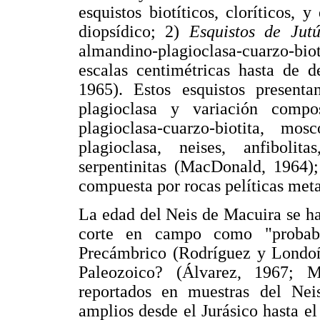
esquistos biotíticos, cloríticos, 
diopsídico; 2)
Esquistos de Jut
almandino-plagioclasa-cuarzo-bi
escalas centimétricas hasta de 
1965). Estos esquistos presenta
plagioclasa y variación compo
plagioclasa-cuarzo-biotita, mosc
plagioclasa, neises, anfibolit
serpentinitas (MacDonald, 1964)
compuesta por rocas pelíticas meta
La edad del Neis de Macuira se ha
corte en campo como "probabl
Precámbrico (Rodríguez y Londoñ
Paleozoico? (Álvarez, 1967; M
reportados en muestras del Ne
amplios desde el Jurásico hasta e