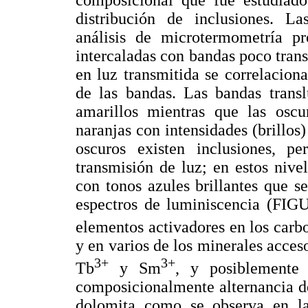
composicional que fue estudiado
distribución de inclusiones. La
análisis de microtermometría pr
intercaladas con bandas poco tran
en luz transmitida se correlacio
de las bandas. Las bandas transl
amarillos mientras que las oscu
naranjas con intensidades (brillos
oscuros existen inclusiones, pe
transmisión de luz; en estos nive
con tonos azules brillantes que se
espectros de luminiscencia (F
elementos activadores en los car
y en varios de los minerales acceso
3+
3+
Tb
y Sm
, y posiblemente
composicionalmente alternancia de 
dolomita como se observa en l