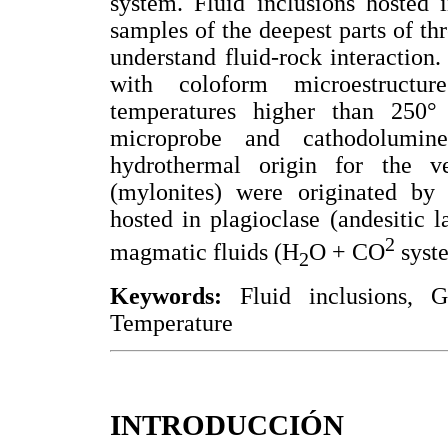
system. Fluid inclusions hosted 
samples of the deepest parts of th
understand fluid-rock interaction.
with coloform microestructur
temperatures higher than 250° 
microprobe and cathodolumine
hydrothermal origin for the ve
(mylonites) were originated by 
hosted in plagioclase (andesitic 
2
magmatic fluids (H
O + CO
syst
2
Keywords:
Fluid inclusions, G
Temperature
INTRODUCCIÓN