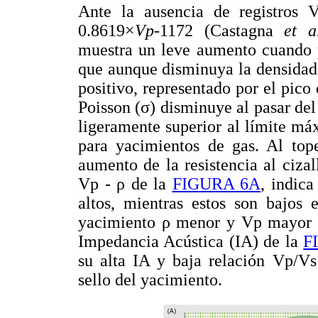
Ante la ausencia de registros 
0.8619×
Vp
-1172 (Castagna
et a
muestra un leve aumento cuando p
que aunque disminuya la densidad,
positivo, representado por el pico
Poisson (σ) disminuye al pasar del
ligeramente superior al límite m
para yacimientos de gas. Al top
aumento de la resistencia al ciza
Vp - ρ de la
FIGURA 6A
, indic
altos, mientras estos son bajos 
yacimiento ρ menor y Vp mayor qu
Impedancia Acústica (IA) de la
F
su alta IA y baja relación Vp/Vs
sello del yacimiento.