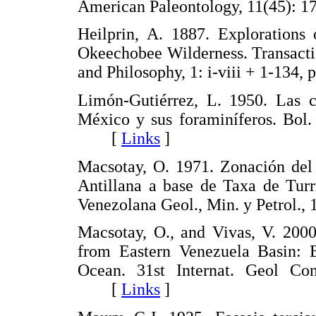
American Paleontology, 11(45)
Heilprin, A. 1887. Explorations
Okeechobee Wilderness. Transactio
and Philosophy, 1: i-viii + 1-13
Limón-Gutiérrez, L. 1950. Las c
México y sus foraminíferos. Bol.
[
Links
]
Macsotay, O. 1971. Zonación del 
Antillana a base de Taxa de Turr
Venezolana Geol., Min. y Petrol
Macsotay, O., and Vivas, V. 200
from Eastern Venezuela Basin: E
Ocean. 31st Internat. Geol Con
[
Links
]