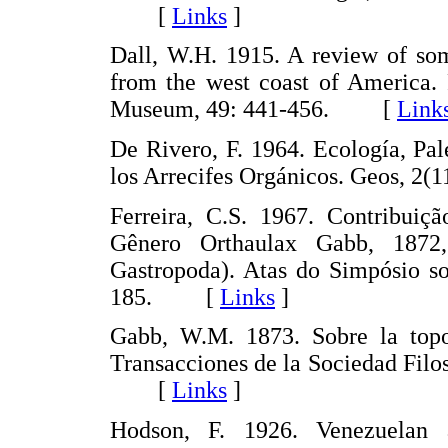
[
Links
]
Dall, W.H. 1915. A review of som
from the west coast of America. 
Museum, 49: 441-456. [
Link
De Rivero, F. 1964. Ecología, Pal
los Arrecifes Orgánicos. Geos, 
Ferreira, C.S. 1967. Contribuiç
Gênero Orthaulax Gabb, 1872,
Gastropoda). Atas do Simpósio so
185. [
Links
]
Gabb, W.M. 1873. Sobre la topo
Transacciones de la Sociedad Filos
[
Links
]
Hodson, F. 1926. Venezuelan a