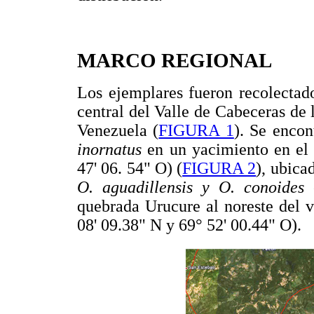
MARCO REGIONAL
Los ejemplares fueron recolectad
central del Valle de Cabeceras de 
Venezuela (
FIGURA 1
). Se enco
inornatus
en un yacimiento en el 
47' 06. 54" O) (
FIGURA 2
), ubica
O. aguadillensis y O. conoides
e
quebrada Urucure al noreste del v
08' 09.38" N y 69° 52' 00.44" O).