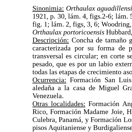
Sinonimia:
Orthaulax aguadillens
1921, p. 30, lám. 4, figs.2-6; lám. 
fig. 1; lám. 2, figs, 3, 6; Woodrin
Orthaulax portoricoensis
Hubbard, 
Descripción:
Concha de tamaño gr
caracterizada por su forma de p
transversal es circular; en corte s
pesado, que es por un labio exter
todas las etapas de crecimiento aso
Ocurrencia:
Formación San Luis 
aledaña a la casa de Miguel Grat
Venezuela.
Otras localidades:
Formación Angu
Rico, Formación Madame Joie, H
Culebra, Panamá, y Formación Los
pisos Aquitaniense y Burdigalien