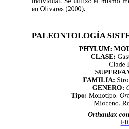
individual. Se utilizó el mismo 
en Olivares (2000).
PALEONTOLOGÍA SIST
PHYLUM: MO
CLASE:
Gast
Clade 
SUPERFAM
FAMILIA:
Stro
GENERO:
Tipo:
Monotipo.
Ort
Mioceno. Re
Orthaulax con
FI