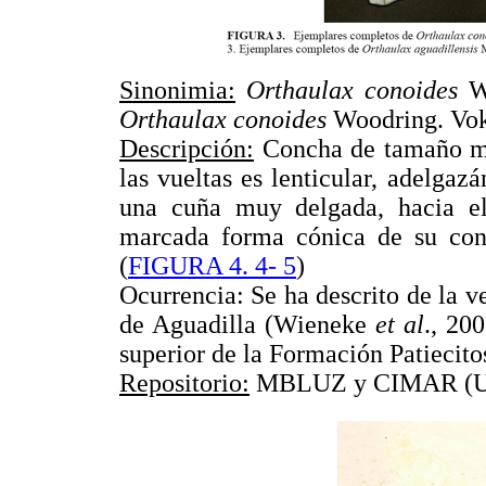
Sinonimia:
Orthaulax conoides
Wo
Orthaulax conoides
Woodring. Voke
Descripción:
Concha de tamaño med
las vueltas es lenticular, adelg
una cuña muy delgada, hacia e
marcada forma cónica de su conc
(
FIGURA 4. 4- 5
)
Ocurrencia: Se ha descrito de la v
de Aguadilla (Wieneke
et al
., 20
superior de la Formación Patiecito
Repositorio:
MBLUZ y CIMAR (U