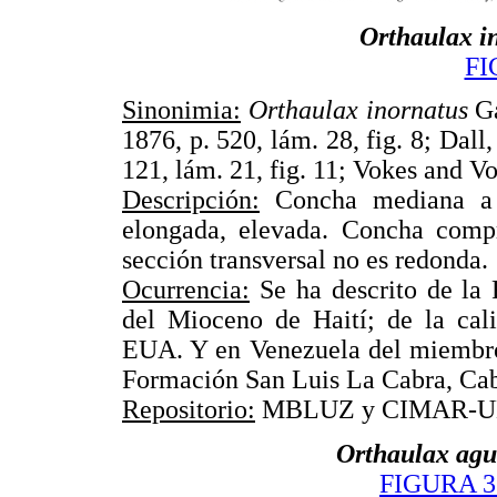
Orthaulax i
FI
Sinonimia:
Orthaulax inornatus
Ga
1876, p. 520, lám. 28, fig. 8; Dall,
121, lám. 21, fig. 11; Vokes and Vo
Descripción:
Concha mediana a g
elongada, elevada. Concha compr
sección transversal no es redonda.
Ocurrencia:
Se ha descrito de la
del Mioceno de Haití; de la cal
EUA. Y en Venezuela del miembro
Formación San Luis La Cabra, Cabe
Repositorio:
MBLUZ y CIMAR-U
Orthaulax agua
FIGURA 3.