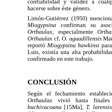
confiabilidad y validez a cual
hacerse sobre éste género.
Limón-Gutiérrez (1950) menciona
Miogypsina
confirman su asoci
Orthaulax
, especialmente
Ortha
Orthaulax
cf. O.
aguadillensis
Mau
reportó
Miogypsina hawkinsi
para
Luis, existía una alta probabilid
confirmado en este trabajo.
CONCLUSIÓN
Según el fechamiento estable
Orthaulax
vivió hasta finale
buchivacoana
[15Ma],
T. larensis