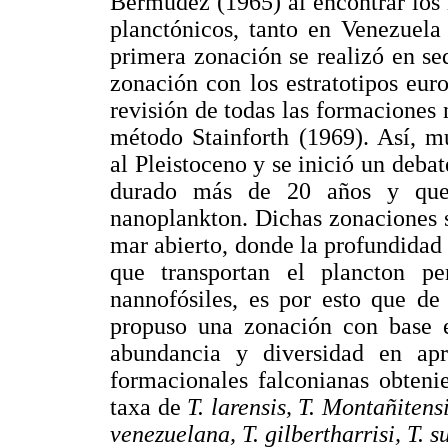
Bermúdez (1965) al encontrar los
planctónicos, tanto en Venezuela
primera zonación se realizó en s
zonación con los estratotipos euro
revisión de todas las formaciones
método Stainforth (1969). Así, m
al Pleistoceno y se inició un deb
durado más de 20 años y que 
nanoplankton. Dichas zonaciones 
mar abierto, donde la profundidad d
que transportan el plancton p
nannofósiles, es por esto que d
propuso una zonación con base
abundancia y diversidad en ap
formacionales falconianas obteni
taxa de
T. larensis, T. Montañitens
venezuelana, T. gilbertharrisi, T. s