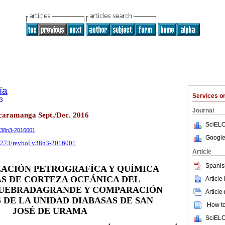
ía
Services 
3
Journal
Bucaramanga Sept./Dec. 2016
SciELO
.v38n3-2016001
Google
18273/revbol.v38n3-2016001
Article
Spanis
ACIÓN PETROGRAFÍCA Y QUÍMICA
S DE CORTEZA OCEÁNICA DEL
Article
UEBRADAGRANDE Y COMPARACIÓN
Article
 DE LA UNIDAD DIABASAS DE SAN
How to 
JOSÉ DE URAMA
SciELO