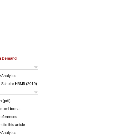
on Demand
 Analytics
 Scholar H5M5 (
2019
)
h (pdf)
 in xml format
 references
cite this article
 Analytics