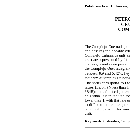
Palabras clave:
Colombia, C
PETR
CR
COMP
The Complejo Quebradagrande 
and basalts) and oceanic crus
Complejo Cajamarca unit and 
crust are represented by diab
textures, mainly composed o
the Complejo Quebradagrande
between 8.9 and 5.42%, Fe
2
majority of samples are betw
The rocks correspond to the 
ratios, (La/Sm) N less than 
384R) that exhibited patter
de Urama unit in that the ro
lower than 1, with flat rare 
to different, not contempora
correlatable, except for s
unit.
Keywords:
Colombia, Comple