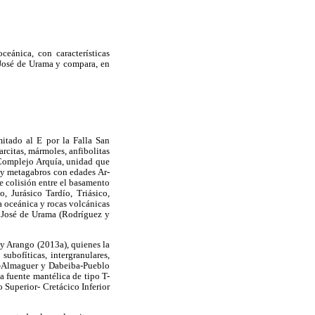
ceánica, con características
 José de Urama y compara, en
itado al E por la Falla San
rcitas, mármoles, anfibolitas
l Complejo Arquía, unidad que
s y metagabros con edades Ar-
e colisión entre el basamento
, Jurásico Tardío, Triásico,
a oceánica y rocas volcánicas
n José de Urama (Rodríguez y
y Arango (2013a), quienes la
 subofíticas, intergranulares,
uca-Almaguer y Dabeiba-Pueblo
 fuente mantélica de tipo T-
Superior- Cretácico Inferior