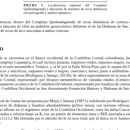
stencia, dentro del Complejo Quebradagrande, de rocas diabásicas de corteza o
la mayoría de ellas un ambiente geotectónico diferente al de las Diabasas de San
 de rocas de arco asociadas a ambas cortezas.
O
 se encuentra en el flanco occidental de la Cordillera Central colombiana, lim
omplejo Cajamarca, el cual incluye pizarras, esquistos verdes, esquistos negros, cua
n evento metamórfico Triásico; y al W por la Falla Silvia-Pijao que lo separa de
cos y sericíticos, esquistos verdes y negros, cuarcitas y neises, junto a anfibolita
y K/Ar cretácicas (Rodríguez y Arango, 2013b). Se ubica regionalmente en la zona d
a Central, representado por bloques metamórficos de variadas edades (Cretácico
asamento oceánico de la Cordillera Occidental, representado por basaltos de cortez
la Cordillera Occidental se han denominado Formación Barroso y Diabasas de Sa
osé de Urama fue propuesta por Mejía y Salazar (1987) y redefinida por Rodríguez 
nicos de diabasas y basaltos almohadillados (
pillow
lavas), con texturas ofíticas,
 que afloran en el segmento norte de la Cordillera Occidental, entre las fallas Ca
nden a toleítas bajas en K, con un patrón de elementos traza y REE asociada a una
±11,2 Ma obtenida por el método Ar-Ar en roca total, que la ubica en el Jurásico 
.