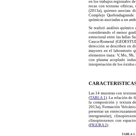
en los trabajos regionales d
rocas con texturas ofíticas,
(2013a), quienes asocian di
Complejo Quebradagrande. Se
químicas asociadas a un ambie
Se realizó análisis químico
considerando el menor grad
estructural entre las fallas 
Cauca-Romeral (GEOESTUDI
detección se describen en di
mayores en el laboratorio q
elementos traza: V, Mo, Nb, T
con plasma acoplado induc
interpretación de los óxidos 
CARACTERISTICAS
Las 14 muestras con texturas
(
TABLA 1
). La relación de 
la composición y textura d
2013a), Formación Volcáni
presentar un entrecruzamient
intergranular), clinopiroxe
clinopiroxenos con espacios
(
FIGURA 2
).