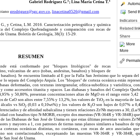
1
1
Gabriel Rodríguez G.
; Lina María Cetina T.
Automat
mbiano
grodriguez@sgc.gov.co
,
linacetina0526@gmail.com
Send th
Indicators
G., y Cetina, L.M. 2016. Caracterización petrográfica y química
Related lin
ica del Complejo Quebradagrande y comparación con rocas de
de Urama. Boletín de Geología, 38(3): 15-29.
Share
More
More
RESUMEN
Permali
nde está conformado por "bloques litológicos" de rocas
no, vulcanitas de arco (tobas, andesitas, basaltos) y bloques de
y basaltos). Se encuentra limitado al E por la Falla San Jerónimo que lo separa d
 que lo separa del Complejo Arquía. Los "bloques" de corteza oceánica están represe
abasas deformadas, con texturas intergranular, ofítica-subofítica y variolítica, co
 y como accesorios titanita y opacos. Las diabasas y basaltos del Complejo Queb
4,95% y 50,80%, presentan concentraciones altas de MgO en el rango entre 5,42 
os de CaO son altos entre 7,55% y 13,2%, los valores de TiO
en la mayoría de las
2
 álcalis vs SiO
(0,03 a 0,10wt%) y los valores de K
O son bajos de 0,07% a 0,4
2
2
iferenciados y de afinidad subalcalina y tienen relaciones Zr/Nb mayores a 30, (La
afinidad con basaltos tipo N-MORB, excepto dos muestras (VR-364R y VR-384R) que 
e las Diabasas de San José de Urama en que estas últimas presentan valores Zr/Nb
res y mayores a 1, con patrones de tierras raras planos similares a basaltos de 
a cortezas oceánicas distintas, no coetáneas, con rocas de arco asociadas que 
no son correlacionables, exceptuando las muestras VR-364R y VR-384R, qu
de San José de Urama.