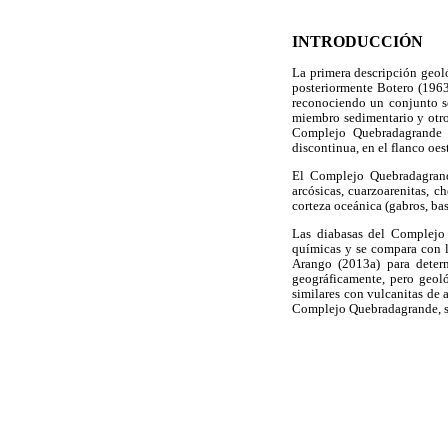
INTRODUCCIÓN
La primera descripción geol
posteriormente Botero (1963
reconociendo un conjunto s
miembro sedimentario y otro
Complejo Quebradagrande a
discontinua, en el flanco oest
El Complejo Quebradagrande
arcósicas, cuarzoarenitas, c
corteza oceánica (gabros, ba
Las diabasas del Complejo Q
químicas y se compara con l
Arango (2013a) para determ
geográficamente, pero geoló
similares con vulcanitas de a
Complejo Quebradagrande, si