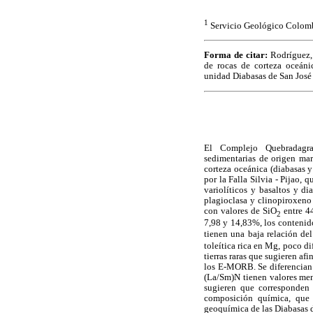
1
Servicio Geológico Colo
Forma de citar:
Rodríguez, 
de rocas de corteza oceán
unidad Diabasas de San José 
El Complejo Quebradagra
sedimentarias de origen mari
corteza oceánica (diabasas 
por la Falla Silvia - Pijao,
variolíticos y basaltos y di
plagioclasa y clinopiroxeno
con valores de SiO
entre 4
2
7,98 y 14,83%, los contenid
tienen una baja relación del
toleítica rica en Mg, poco d
tierras raras que sugieren 
los E-MORB. Se diferencian d
(La/Sm)N tienen valores meno
sugieren que corresponden 
composición química, que 
geoquímica de las Diabasas 