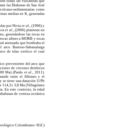
ron todas las vulcanitas que
rman las Diabasas de San José
 volcano-sedimentarias como
alinas medias en K, generadas
adas por Nivia
et al.
, (1996) y
ivia
et al.
, (2006) plantean un
no, generándose las rocas en
 rocas afines a MORB y rocas
onal atenuada que bordeaba el
l arco Barroso-Sabanalarga
co de islas exótico el cual
ico proveniente del arco que
ones de circones detríticos
 500 Ma) (Pardo
et al.
, 2011).
ande entre el Albiano y el
y se tiene una datación U/Pb
 de 114,3± 3,8 Ma (Villagómez
a. En este contexto, la edad
 diabasas de corteza oceánica
o Geológico Colombiano- SGC)