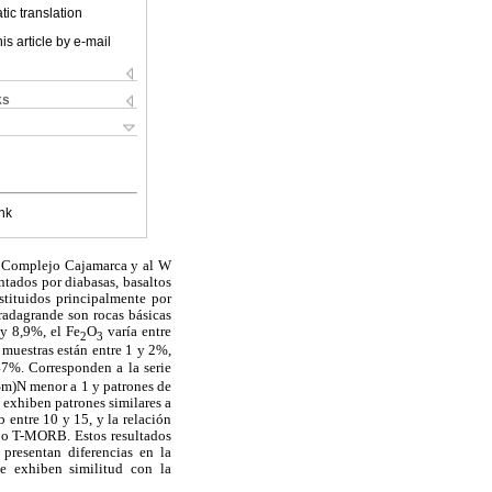
ic translation
is article by e-mail
ks
nk
el Complejo Cajamarca y al W
ntados por diabasas, basaltos
nstituidos principalmente por
radagrande son rocas básicas
y 8,9%, el Fe
O
varía entre
2
3
 muestras están entre 1 y 2%,
7%. Corresponden a la serie
/Sm)N menor a 1 y patrones de
exhiben patrones similares a
 entre 10 y 15, y la relación
tipo T-MORB. Estos resultados
presentan diferencias en la
e exhiben similitud con la