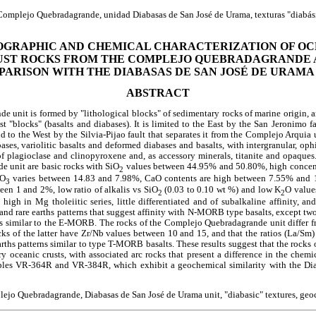
omplejo Quebradagrande, unidad Diabasas de San José de Urama, texturas "diabás
OGRAPHIC AND CHEMICAL CHARACTERIZATION OF OC
UST ROCKS FROM THE COMPLEJO QUEBRADAGRANDE 
ARISON WITH THE DIABASAS DE SAN JOSÉ DE URAMA
ABSTRACT
unit is formed by "lithological blocks" of sedimentary rocks of marine origin, arc
t "blocks" (basalts and diabases). It is limited to the East by the San Jeronimo fa
to the West by the Silvia-Pijao fault that separates it from the Complejo Arquia 
ases, variolitic basalts and deformed diabases and basalts, with intergranular, oph
f plagioclase and clinopyroxene and, as accessory minerals, titanite and opaques.
 unit are basic rocks with SiO
values between 44.95% and 50.80%, high concent
2
O
varies between 14.83 and 7.98%, CaO contents are high between 7.55% and 
3
een 1 and 2%, low ratio of alkalis vs SiO
(0.03 to 0.10 wt %) and low K
O value
2
2
high in Mg tholeiitic series, little differentiated and of subalkaline affinity, a
1 and rare earths patterns that suggest affinity with N-MORB type basalts, except
ns similar to the E-MORB. The rocks of the Complejo Quebradagrande unit differ f
cks of the latter have Zr/Nb values between 10 and 15, and that the ratios (La/Sm)
earths patterns similar to type T-MORB basalts. These results suggest that the rocks
ry oceanic crusts, with associated arc rocks that present a difference in the chemi
amples VR-364R and VR-384R, which exhibit a geochemical similarity with the Di
jo Quebradagrande, Diabasas de San José de Urama unit, "diabasic" textures, geo