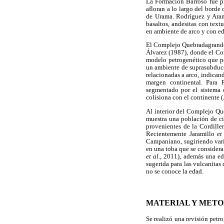
La Formación Barroso fue pr
afloran a lo largo del borde
de Urama. Rodríguez y Aran
basaltos, andesitas con text
en ambiente de arco y con e
El Complejo Quebradagrande h
Álvarez (1987), donde el Com
modelo petrogenético que po
un ambiente de suprasubduc
relacionadas a arco, indican
margen continental. Para 
segmentado por el sistema 
colisiona con el continente 
Al interior del Complejo Qu
muestra una población de c
provenientes de la Cordill
Recientemente Jaramillo
et
Campaniano, sugiriendo vari
en una toba que se considera
et al.
, 2011), además una e
sugerida para las vulcanitas
no se conoce la edad.
MATERIAL Y MET
Se realizó una revisión pet