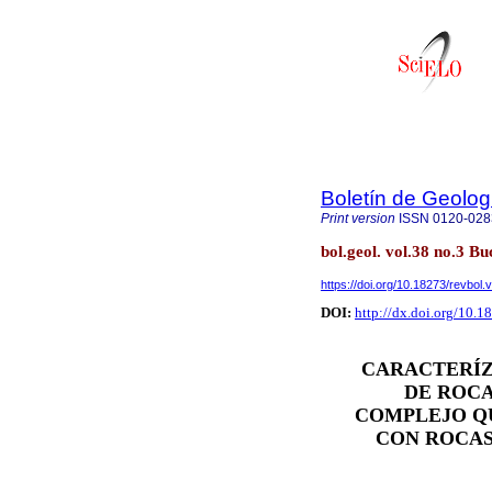
Boletín de Geolog
Print version
ISSN
0120-028
bol.geol. vol.38 no.3 
https://doi.org/10.18273/revbol
DOI:
http://dx.doi.org/10.
CARACTERÍZ
DE ROCA
COMPLEJO Q
CON ROCAS