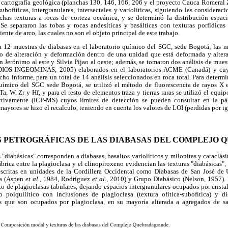
e cartografía geológica (planchas 130, 146, 166, 206 y el proyecto Cauca Romeral 
 subofíticas, intergranulares, intersectales y variolíticas, siguiendo las consider
chas texturas a rocas de corteza oceánica, y se determinó la distribución espac
 separaron las tobas y rocas andesíticas y basálticas con texturas porfídicas 
nte de arco, las cuales no son el objeto principal de este trabajo.
 a 12 muestras de diabasas en el laboratorio químico del SGC, sede Bogotá; las m
o de alteración y deformación dentro de una unidad que está deformada y altera
San Jerónimo al este y Silvia Pijao al oeste; además, se tomaron dos análisis de mue
OS-INGEOMINAS, 2005) elaborados en el laboratorios ACME (Canadá) y cuya
cho informe, para un total de 14 análisis seleccionados en roca total. Para determ
uímico del SGC sede Bogotá, se utilizó el método de fluorescencia de rayos X 
a, W, Zr y Hf, y para el resto de elementos traza y tierras raras se utilizó el equ
tivamente (ICP-MS) cuyos límites de detección se pueden consultar en la p
mayores se hizo el recalculo, teniendo en cuenta los valores de LOI (perdidas por ig
 PETROGRÁFICAS DE LAS DIABASAS DEL COMPLEJO
 "diabásicas" corresponden a diabasas, basaltos variolíticos y milonitas y cataclási
fábrica entre la plagioclasa y el clinopiroxeno evidencian las texturas "diabásicas"
escritas en unidades de la Cordillera Occidental como Diabasas de San José de
ca (Aspen
et al.
, 1984, Rodríguez
et al.
, 2010) y Grupo Diabásico (Nelson, 1957). 
o de plagioclasas tabulares, dejando espacios intergranulares ocupados por crista
no poiquilítico con inclusiones de plagioclasa (textura ofitica-subofitica) y d
 que son ocupados por plagioclasa, en su mayoría alterada a agregados de saus