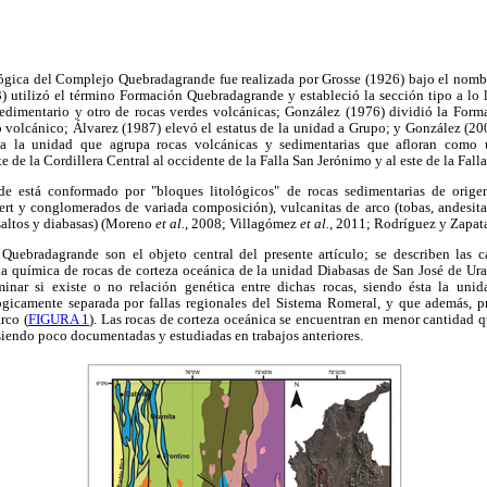
ógica del Complejo Quebradagrande fue realizada por Grosse (1926) bajo el nombre
) utilizó el término Formación Quebradagrande y estableció la sección tipo a lo 
edimentario y otro de rocas verdes volcánicas; González (1976) dividió la For
 volcánico; Álvarez (1987) elevó el estatus de la unidad a Grupo; y González (20
 la unidad que agrupa rocas volcánicas y sedimentarias que afloran como un
e de la Cordillera Central al occidente de la Falla San Jerónimo y al este de la Falla
 está conformado por "bloques litológicos" de rocas sedimentarias de origen 
hert y conglomerados de variada composición), vulcanitas de arco (tobas, andesita
saltos y diabasas) (Moreno
et al.
, 2008; Villagómez
et al.
, 2011; Rodríguez y Zapata
uebradagrande son el objeto central del presente artículo; se describen las car
a química de rocas de corteza oceánica de la unidad Diabasas de San José de Ur
inar si existe o no relación genética entre dichas rocas, siendo ésta la uni
gicamente separada por fallas regionales del Sistema Romeral, y que además, pr
rco (
FIGURA 1
). Las rocas de corteza oceánica se encuentran en menor cantidad qu
endo poco documentadas y estudiadas en trabajos anteriores.