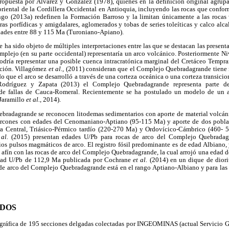
opuesta por Álvarez y González (1978), quienes en la definición original agrupa
 oriental de la Cordillera Occidental en Antioquia, incluyendo las rocas que confo
go (2013a) redefinen la Formación Barroso y la limitan únicamente a las rocas
uras porfídicas y amigdalares, aglomerados y tobas de series toleíticas y calco alc
dades entre 88 y 115 Ma (Turoniano-Apiano).
a sido objeto de múltiples interpretaciones entre las que se destacan las present
plejo (en su parte occidental) representaría un arco volcánico. Posteriormente N
dría representar una posible cuenca intracratónica marginal del Cretáceo Tempra
ción. Villagómez
et al.
, (2011) consideran que el Complejo Quebradagrande tiene
do que el arco se desarrolló a través de una corteza oceánica o una corteza transici
Rodríguez y Zapata (2013) el Complejo Quebradagrande representa parte de
de fallas de Cauca-Romeral. Recientemente se ha postulado un modelo de un ar
(Jaramillo
et al.
, 2014).
ebradagrande se reconocen litodemas sedimentarios con aporte de material volcán
ircones con edades del Cenomaniano-Aptiano (95-115 Ma) y aporte de dos poblaci
era Central, Triásico-Pérmico tardío (220-270 Ma) y Ordovícico-Cámbrico (460-
 al.
(2015) presentan edades U/Pb para rocas de arco del Complejo Quebradagr
os pulsos magmáticos de arco. El registro fósil predominante es de edad Albiano, 
 afín con las rocas de arco del Complejo Quebradagrande, la cual arrojó una edad
dad U/Pb de 112,9 Ma publicada por Cochrane
et al.
(2014) en un dique de diorit
 de arco del Complejo Quebradagrande está en el rango Aptiano-Albiano y para las
ODOS
rográfica de 195 secciones delgadas colectadas por INGEOMINAS (actual Servici