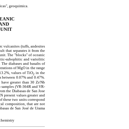
icas", geoquimica.
EANIC
AND
 UNIT
 vulcanites (tuffs, andesites
ult that separates it from the
unit. The "blocks" of oceanic
itic-subophitic and variolitic
 The diabases and basalts of
rations of MgO in the range
13.2%, values of TiO
in the
2
s between 0.07% and 0.47%.
nd have greater than 30 Zr/Nb
 two samples (VR-364R and VR-
rom the Diabasas de San Jose
 N present values greater and
 of these two units correspond
cal composition, that are not
abasas de San José de Urama
chemistry