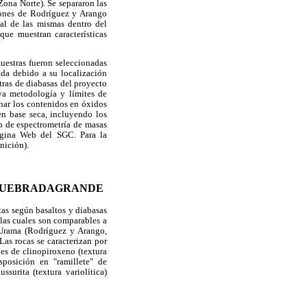
Zona Norte). Se separaron las
aciones de Rodríguez y Arango
ial de las mismas dentro del
que muestran características
uestras fueron seleccionadas
da debido a su localización
stras de diabasas del proyecto
 metodología y límites de
inar los contenidos en óxidos
en base seca, incluyendo los
ipo de espectrometría de masas
ágina Web del SGC. Para la
nición).
 QUEBRADAGRANDE
tas según basaltos y diabasas
, las cuales son comparables a
 Urama (Rodríguez y Arango,
Las rocas se caracterizan por
les de clinopiroxeno (textura
isposición en "ramillete" de
surita (textura variolítica)