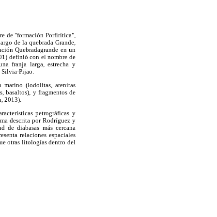
 de "formación Porfirítica",
largo de la quebrada Grande,
mación Quebradagrande en un
01) definió con el nombre de
a franja larga, estrecha y
 Silvia-Pijao.
marino (lodolitas, arenitas
s, basaltos), y fragmentos de
, 2013).
acterísticas petrográficas y
ama descrita por Rodríguez y
dad de diabasas más cercana
esenta relaciones espaciales
e otras litologías dentro del