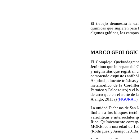
El trabajo demuestra la exi
químicas que sugieren para 
algunos gráficos, los campos
MARCO GEOLÓGIC
El Complejo Quebradagrande
Jerónimo que lo separa del C
y migmatitas que registran u
comprende esquistos anfibóli
Ar principalmente triásicas 
metamórfico de la Cordiller
Pérmico y Paleozoico) y el b
de arco que en el norte de 
Arango, 2013a) (
FIGURA 1
).
La unidad Diabasas de San J
limitan a los bloques tectó
variolíticas e intersectales
Rico. Químicamente correspo
MORB, con una edad de 155,1
(Rodríguez y Arango, 2013a)