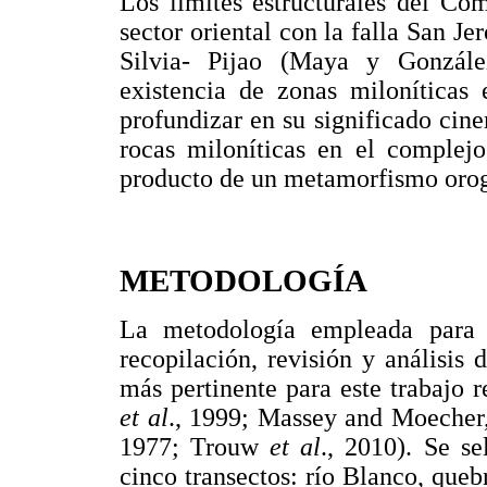
Los límites estructurales del Co
sector oriental con la falla San Je
Silvia- Pijao (Maya y Gonzále
existencia de zonas miloníticas
profundizar en su significado cin
rocas miloníticas en el complej
producto de un metamorfismo oro
METODOLOGÍA
La metodología empleada para e
recopilación, revisión y análisis 
más pertinente para este trabajo 
et al
., 1999; Massey and Moecher,
1977; Trouw
et al
., 2010). Se s
cinco transectos: río Blanco, que