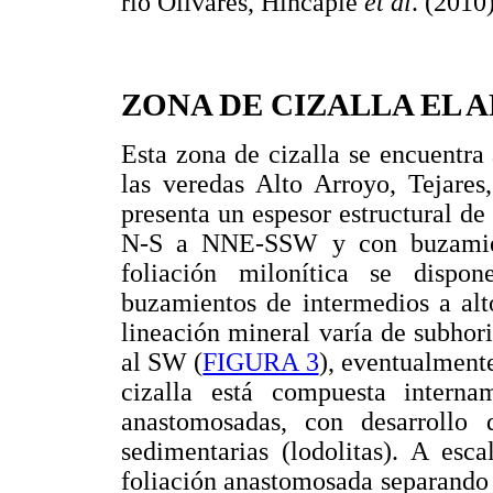
río Olivares, Hincapié
et al
. (2010
ZONA DE CIZALLA EL
Esta zona de cizalla se encuentra 
las veredas Alto Arroyo, Tejare
presenta un espesor estructural 
N-S a NNE-SSW y con buzamient
foliación milonítica se disp
buzamientos de intermedios a alt
lineación mineral varía de subhor
al SW (
FIGURA 3
), eventualment
cizalla está compuesta intern
anastomosadas, con desarrollo 
sedimentarias (lodolitas). A esc
foliación anastomosada separando 