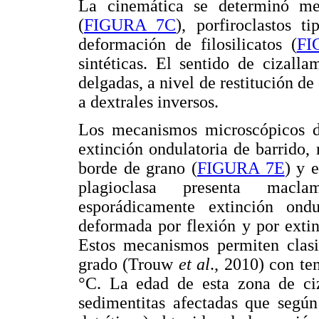
La cinemática se determinó med
(
FIGURA 7C
), porfiroclastos
deformación de filosilicatos (
FI
sintéticas. El sentido de cizalla
delgadas, a nivel de restitución d
a dextrales inversos.
Los mecanismos microscópicos d
extinción ondulatoria de barrido,
borde de grano (
FIGURA 7E
) y 
plagioclasa presenta macla
esporádicamente extinción ond
deformada por flexión y por extin
Estos mecanismos permiten clasi
grado (Trouw
et al
., 2010) con t
°C. La edad de esta zona de ciz
sedimentitas afectadas que según