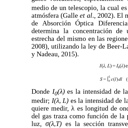
medio de un telescopio, la cual es
atmósfera (Galle
et al
., 2002). El
de Absorción Óptica Diferenci
determina la concentración de
estrecha del mismo en las regiones
2008), utilizando la ley de Beer-
y Nadeau, 2015).
Donde
I
(λ)
es la intensidad de la
0
medir;
I(λ, L)
es la intensidad de l
quiere medir, λ es longitud de on
del gas traza como función de la p
luz,
σ(λ,T)
es la sección transve