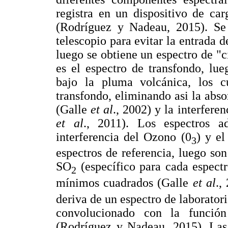
registra en un dispositivo de ca
(Rodríguez y Nadeau, 2015). Se 
telescopio para evitar la entrada d
luego se obtiene un espectro de "c
es el espectro de transfondo, lue
bajo la pluma volcánica, los c
transfondo, eliminando asi la abso
(Galle
et al
., 2002) y la interfere
et al
., 2011). Los espectros ad
interferencia del Ozono (0
) y el
3
espectros de referencia, luego son
SO
(específico para cada espect
2
mínimos cuadrados (Galle
et al
.,
deriva de un espectro de laborator
convolucionado con la funció
(Rodríguez y Nadeau, 2015). Las