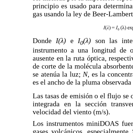
principio es usado para determina
gas usando la ley de Beer-Lamber
Donde
I(λ)
e
I
(λ)
son las inte
0
instrumento a una longitud de 
ausente en la ruta óptica, respec
de corte de la molécula absorbent
se atenúa la luz;
N
, es la concent
es el ancho de la pluma observada
Las tasas de emisión o el flujo se
integrada en la sección transv
velocidad del viento (m/s).
Los instrumentos miniDOAS fuero
gases volcánicos, especialmente