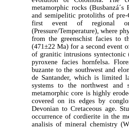
metamorphic rocks (Busbanzá´s Ph
and semipelitic protoliths of pr
first event of regional o
(Pressure/Temperature), where phyl
from the greenschist facies to t
(471±22 Ma) for a second event of
of granitic intrusions syntectoni
pyroxene facies hornfelsa. Flore
buzante to the southwest and elo
de Santander, which is limited l
systems to the northwest and s
metamorphic core is highly erode
covered on its edges by conglo
Devonian to Cretaceous age. Stud
occurrence of cordierite in the me
analisis of mineral chemistry (