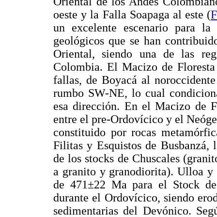
Oriental de los Andes Colombiano
oeste y la Falla Soapaga al este (
un excelente escenario para la
geológicos que se han contribuido
Oriental, siendo una de las reg
Colombia. El Macizo de Floresta 
fallas, de Boyacá al noroccident
rumbo SW-NE, lo cual condiciona
esa dirección. En el Macizo de F
entre el pre-Ordovícico y el Neóge
constituido por rocas metamórfi
Filitas y Esquistos de Busbanzá, l
de los stocks de Chuscales (granit
a granito y granodiorita). Ulloa 
de 471±22 Ma para el Stock de
durante el Ordovícico, siendo ero
sedimentarias del Devónico. Seg