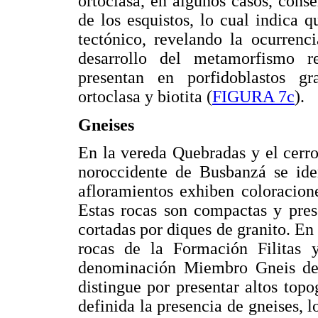
ortoclasa, en algunos casos, conse
de los esquistos, lo cual indica q
tectónico, revelando la ocurrenc
desarrollo del metamorfismo re
presentan en porfidoblastos g
ortoclasa y biotita (
FIGURA 7c
).
Gneises
En la vereda Quebradas y el cerr
noroccidente de Busbanzá se ide
afloramientos exhiben coloracion
Estas rocas son compactas y pres
cortadas por diques de granito. En 
rocas de la Formación Filitas 
denominación Miembro Gneis de 
distingue por presentar altos top
definida la presencia de gneises, l