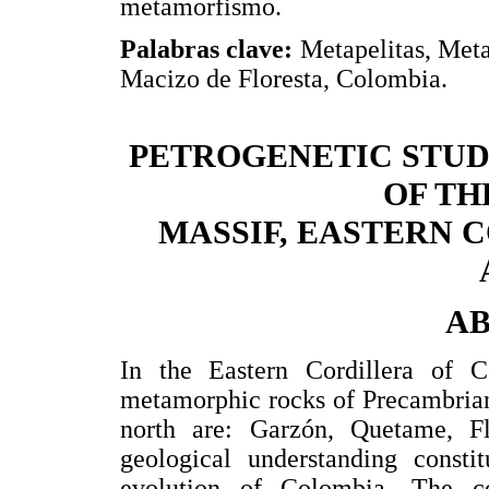
metamorfismo.
Palabras clave:
Metapelitas, Meta
Macizo de Floresta, Colombia.
PETROGENETIC STUD
OF TH
MASSIF, EASTERN 
A
In the Eastern Cordillera of C
metamorphic rocks of Precambrian
north are: Garzón, Quetame, F
geological understanding constit
evolution of Colombia. The co