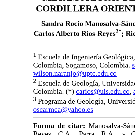
CORDILLERA ORIEN
Sandra Rocío Manosalva-Sán
2*
Carlos Alberto Ríos-Reyes
; R
1
Escuela de Ingeniería Geológica
Colombia, Sogamoso, Colombia.
wilson.naranjo@uptc.edu.co
2
Escuela de Geología, Universida
Colombia. (*)
carios@uis.edu.co
,
3
Programa de Geología, Universi
oscarmca@yahoo.es
Forma de citar:
Manosalva-Sánc
Reyes, C.A., Parra, R.A., y C