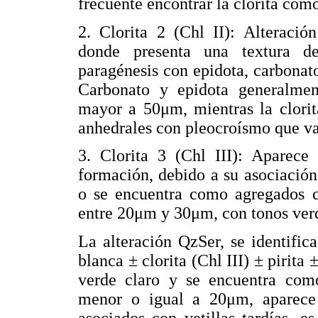
frecuente encontrar la clorita com
2. Clorita 2 (Chl II): Alteració
donde presenta una textura d
paragénesis con epidota, carbonat
Carbonato y epidota generalmen
mayor a 50μm, mientras la clorit
anhedrales con pleocroísmo que var
3. Clorita 3 (Chl III): Aparec
formación, debido a su asociación
o se encuentra como agregados cr
entre 20μm y 30μm, con tonos verd
La alteración QzSer, se identific
blanca ± clorita (Chl III) ± pirita 
verde claro y se encuentra como
menor o igual a 20μm, aparece
asociados con vetillas tardías, e