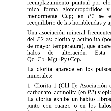
reemplazamiento puntual por clo
mica forma glomeropórfidos y
menormente Ccp; en
P1
se en
reequilibrio de las hornblendas y 
Una asociación mineral frecuente
del
P2
es: clorita y actinolita (po
de mayor temperatura), que aparec
halos de alteración. Esta 
Qz±Cb±Mgt±Py±Ccp.
La clorita aparece en los puls
minerales:
1. Clorita 1 (Chl I): Asociación 
carbonato, actinolita (en
P2
) y epi
La clorita exhibe un hábito fibr
junto con cuarzo o en los halo