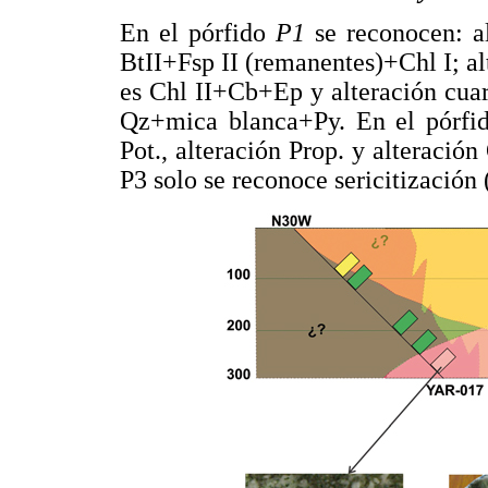
En el pórfido
P1
se reconocen: al
BtII+Fsp II (remanentes)+Chl I; al
es Chl II+Cb+Ep y alteración cuarz
Qz+mica blanca+Py. En el pórf
Pot., alteración Prop. y alteración
P3 solo se reconoce sericitización 