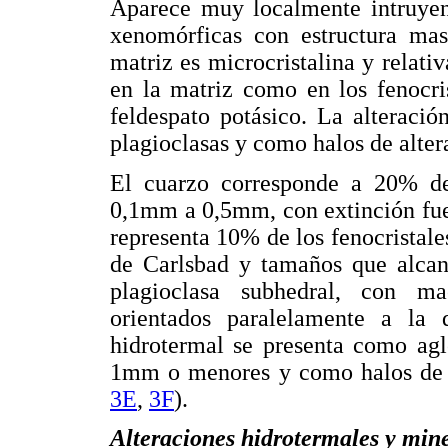
Aparece muy localmente intruye
xenomórficas con estructura ma
matriz es microcristalina y relat
en la matriz como en los fenocri
feldespato potásico. La alteració
plagioclasas y como halos de alter
El cuarzo corresponde a 20% de
0,1mm a 0,5mm, con extinción fue
representa 10% de los fenocristal
de Carlsbad y tamaños que alca
plagioclasa subhedral, con mac
orientados paralelamente a la d
hidrotermal se presenta como agl
1mm o menores y como halos de al
3E
,
3F
).
Alteraciones hidrotermales y min