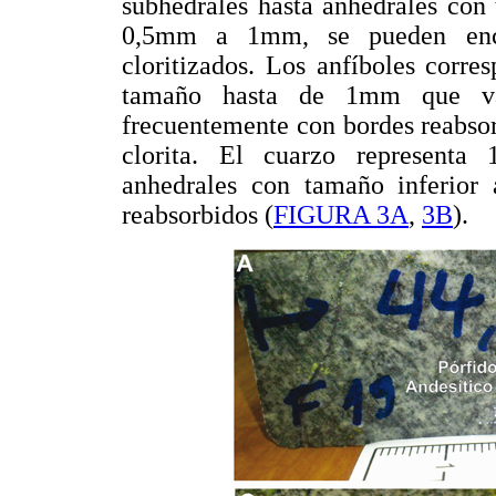
subhedrales hasta anhedrales con
0,5mm a 1mm, se pueden encon
cloritizados. Los anfíboles corr
tamaño hasta de 1mm que var
frecuentemente con bordes reabsor
clorita. El cuarzo representa 
anhedrales con tamaño inferior
reabsorbidos (
FIGURA 3A
,
3B
).