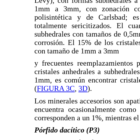
Levy), con formas subhedrales a 
1mm a 3mm, con zonación com
polisintética y de Carlsbad; es
totalmente sericitizados. El cu
subhedrales con tamaños de 0,5m
corrosión. El 15% de los cristale
con tamaño de 1mm a 3mm
y frecuentes reemplazamientos p
cristales anhedrales a subhedral
1mm, es común encontrar cristale
(
FIGURA 3C
,
3D
).
Los minerales accesorios son apati
encuentra ocasionalmente como in
corresponden a un 1%, mientras el
Pórfido dacítico (P3)