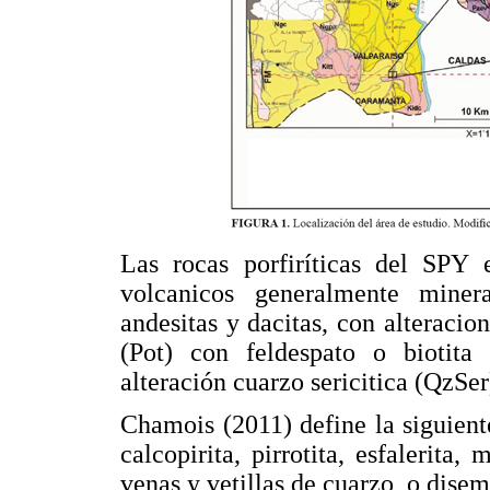
Las rocas porfiríticas del SPY 
volcanicos generalmente miner
andesitas y dacitas, con alteracio
(Pot) con feldespato o biotita s
alteración cuarzo sericitica (QzSer)
Chamois (2011) define la siguiente
calcopirita, pirrotita, esfalerita,
venas y vetillas de cuarzo, o dise