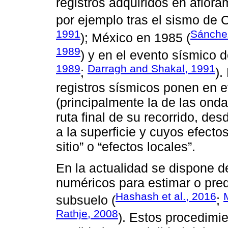
registros adquiridos en aflor
por ejemplo tras el sismo de 
1991
Sánchez
); México en 1985 (
1989
) y en el evento sísmico 
1989
Darragh and Shakal, 1991
;
).
registros sísmicos ponen en e
(principalmente la de las onda
ruta final de su recorrido, d
a la superficie y cuyos efect
sitio” o “efectos locales”.
En la actualidad se dispone 
numéricos para estimar o pred
Hashash et al., 2016
subsuelo (
;
Rathje, 2008
). Estos procedimi